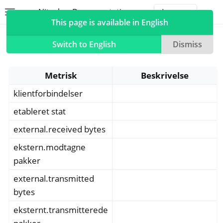
Nitrokey Documentation
Toggle site navigation sidebar
Togg
This page is available in English
Metrics
Switch to English
Dismiss
Metrisk
Beskrivelse
klientforbindelser
ggle navigation of Nitrokeys
ggle navigation of NitroPad, NitroPC
etableret stat
ggle navigation of NitroPhone, NitroTablet
external.received bytes
ggle navigation of NextBox
ekstern.modtagne
ggle navigation of NetHSM
pakker
ggle navigation of NitroWall
external.transmitted
ggle navigation of NitroWall NW750
bytes
ggle navigation of Software
eksternt.transmitterede