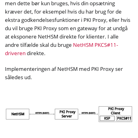
men dette bør kun bruges, hvis din opsætning
kræver det, for eksempel hvis du har brug for de
ekstra godkendelsesfunktioner i PKI Proxy, eller hvis
du vil bruge PKI Proxy som en gateway for at undgå
at eksponere NetHSM direkte for klienter. I alle
andre tilfælde skal du bruge
NetHSM PKCS#11-
driveren
direkte.
Implementeringen af NetHSM med PKI Proxy ser
således ud.
ggle navigation of Container
ggle navigation of Compatible Software
ggle navigation of NitroWall
ggle navigation of NitroWall NW750
ggle navigation of Software