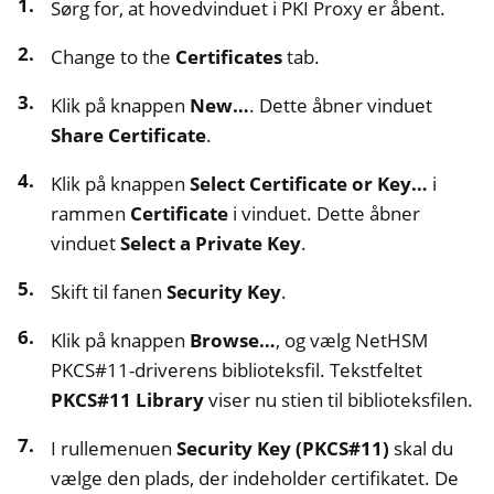
Sørg for, at hovedvinduet i PKI Proxy er åbent.
Change to the
Certificates
tab.
Klik på knappen
New…
. Dette åbner vinduet
Share Certificate
.
Klik på knappen
Select Certificate or Key…
i
rammen
Certificate
i vinduet. Dette åbner
vinduet
Select a Private Key
.
Skift til fanen
Security Key
.
Klik på knappen
Browse…
, og vælg NetHSM
PKCS#11-driverens biblioteksfil. Tekstfeltet
PKCS#11 Library
viser nu stien til biblioteksfilen.
I rullemenuen
Security Key (PKCS#11)
skal du
vælge den plads, der indeholder certifikatet. De