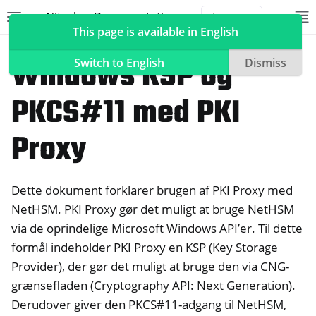
Nitrokey Documentation
Toggle site navigation sidebar
To
Toggle 
This page is available in English
NetHSM
Windows KSP og
Switch to English
Dismiss
PKCS#11 med PKI
ggle navigation of Nitrokeys
Proxy
ggle navigation of NitroPad, NitroPC
ggle navigation of NitroPhone, NitroTablet
Dette dokument forklarer brugen af PKI Proxy med
ggle navigation of NextBox
NetHSM. PKI Proxy gør det muligt at bruge NetHSM
ggle navigation of NetHSM
via de oprindelige Microsoft Windows API’er. Til dette
formål indeholder PKI Proxy en KSP (Key Storage
Provider), der gør det muligt at bruge den via CNG-
grænsefladen (Cryptography API: Next Generation).
Derudover giver den PKCS#11-adgang til NetHSM,