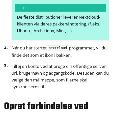
Fif
De fleste distributioner leverer Nextcloud-
klienten via deres pakkehåndtering. (f.eks.
Ubuntu, Arch Linux, Mint, …)
ggle navigation of Håndtering af fjernadgang
Når du har startet
programmet, vil du
nextcloud
finde det som et ikon i bakken.
ggle navigation of Teknisk dokumentation
Tilføj en konto ved at bruge din offentlige server-
ggle navigation of Ofte stillede spørgsmål om NextBox
url, brugernavn og adgangskode. Desuden kan du
vælge den målmappe, som filerne skal
ggle navigation of NetHSM
synkroniseres til.
ggle navigation of NitroWall
ggle navigation of NitroWall NW750
Opret forbindelse ved
ggle navigation of Software