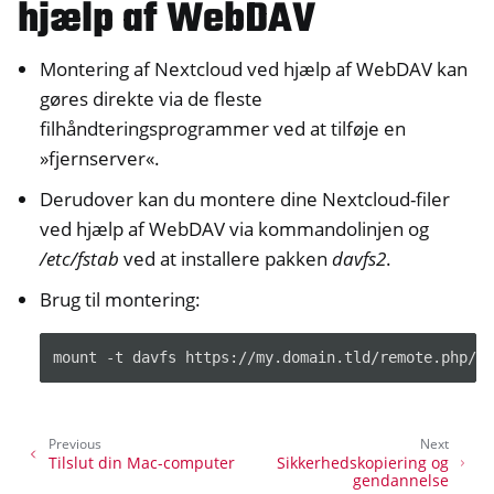
hjælp af WebDAV
Montering af Nextcloud ved hjælp af WebDAV kan
gøres direkte via de fleste
filhåndteringsprogrammer ved at tilføje en
»fjernserver«.
Derudover kan du montere dine Nextcloud-filer
ved hjælp af WebDAV via kommandolinjen og
/etc/fstab
ved at installere pakken
davfs2
.
Brug til montering:
mount
-t
davfs
https://my.domain.tld/remote.php/w
Previous
Next
Tilslut din Mac-computer
Sikkerhedskopiering og
gendannelse