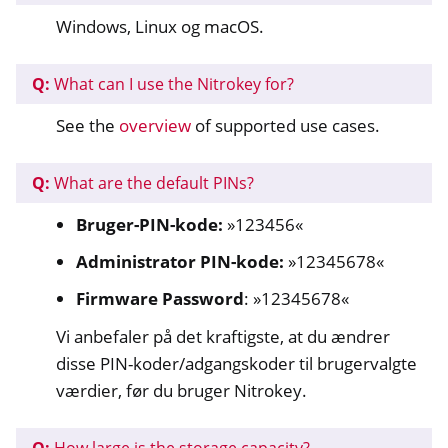
Windows, Linux og macOS.
ggle navigation of Nitrokey Storage 2
Q:
What can I use the Nitrokey for?
See the
overview
of supported use cases.
Q:
What are the default PINs?
ggle navigation of NitroPad, NitroPC
Bruger-PIN-kode:
»123456«
ggle navigation of NitroPhone, NitroTablet
Administrator PIN-kode:
»12345678«
ggle navigation of NextBox
Firmware Password
: »12345678«
ggle navigation of NetHSM
Vi anbefaler på det kraftigste, at du ændrer
ggle navigation of NitroWall
disse PIN-koder/adgangskoder til brugervalgte
ggle navigation of NitroWall NW750
værdier, før du bruger Nitrokey.
ggle navigation of Software
Q:
How large is the storage capacity?