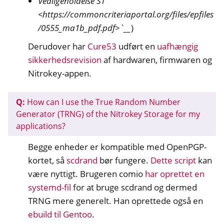
Vedligeholdelse ST
<https://commoncriteriaportal.org/files/epfiles
/0555_ma1b_pdf.pdf>`__
)
Derudover har
Cure53
udført en
uafhængig
sikkerhedsrevision
af hardwaren, firmwaren og
Nitrokey-appen.
Q:
How can I use the True Random Number
Generator (TRNG) of the Nitrokey Storage for my
applications?
Begge enheder er kompatible med OpenPGP-
kortet, så
scdrand
bør fungere.
Dette script
kan
være nyttigt. Brugeren comio
har oprettet en
systemd-fil
for at bruge scdrand og dermed
TRNG mere generelt. Han oprettede også en
ebuild til Gentoo
.