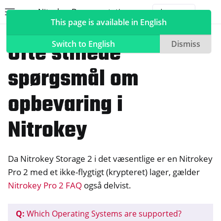
Nitrokey Documentation
Toggle site navigation sidebar
Togg
This page is available in English
Nitrokeys
Nitrokey Storage 2
Ofte stillede
Switch to English
Dismiss
spørgsmål om
ggle navigation of Nitrokeys
opbevaring i
ggle navigation of Features
Nitrokey
ggle navigation of Nitrokey 3
ggle navigation of Nitrokey Passkey
ggle navigation of Nitrokey FIDO2
Da Nitrokey Storage 2 i det væsentlige er en Nitrokey
Pro 2 med et ikke-flygtigt (krypteret) lager, gælder
Nitrokey Pro 2 FAQ
også delvist.
ggle navigation of Nitrokey HSM 2
ggle navigation of Nitrokey Pro 2
Q:
Which Operating Systems are supported?
ggle navigation of Nitrokey Start