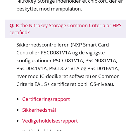
Nitrokey Storage indeholder et chipkort, der er
beskyttet mod manipulation.
Q:
Is the Nitrokey Storage Common Criteria or FIPS
certified?
Sikkerhedscontrolleren (NXP Smart Card
Controller P5CD081V1A og de vigtigste
konfigurationer P5CC081V1A, P5CN081V1A,
P5CD041V1A, P5CD021V1A og P5CD016V1A,
hver med IC-dedikeret software) er Common
Criteria EAL 5+ certificeret op til OS-niveau.
Certificeringsrapport
Sikkerhedsmål
Vedligeholdelsesrapport