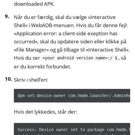
downloaded APK.
Når du er færdig, skal du vælge »Interactive
Shell« i WebADB-menuen. Hvis du får denne fejl:
»Application error: a client-side exeption has
occurred«, skal du opdatere siden eller klikke på
»File Manager« og gå tilbage til »Interactive Shell«.
Hvis du ser
, så
<your
android
version
name>:/
$
er du korrekt forbundet.
Skriv i shell’en:
dpm
set-device-owner
Hvis det lykkedes, står der:
Success: Device owner set to package com.hmdm.lau