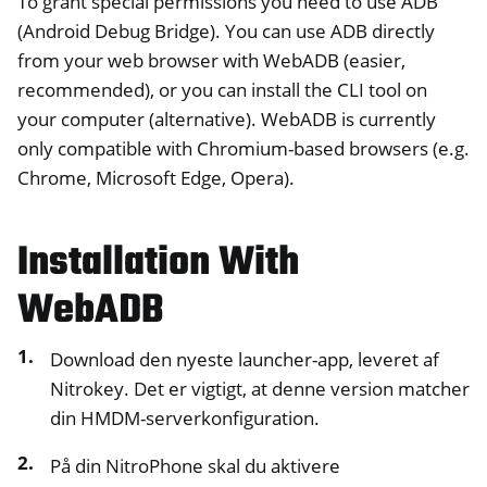
To grant special permissions you need to use ADB
(Android Debug Bridge). You can use ADB directly
from your web browser with WebADB (easier,
recommended), or you can install the CLI tool on
your computer (alternative). WebADB is currently
only compatible with Chromium-based browsers (e.g.
Chrome, Microsoft Edge, Opera).
ggle navigation of NextBox
Installation With
ggle navigation of NetHSM
ggle navigation of NitroWall
WebADB
ggle navigation of NitroWall NW750
Download den nyeste launcher-app, leveret af
ggle navigation of Software
Nitrokey. Det er vigtigt, at denne version matcher
din HMDM-serverkonfiguration.
På din NitroPhone skal du aktivere