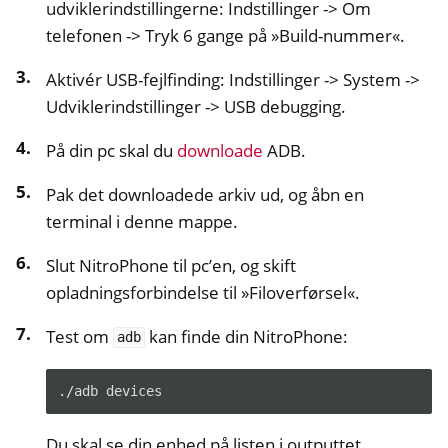
udviklerindstillingerne: Indstillinger -> Om
telefonen -> Tryk 6 gange på »Build-nummer«.
Aktivér USB-fejlfinding: Indstillinger -> System ->
Udviklerindstillinger -> USB debugging.
På din pc skal du
downloade
ADB.
Pak det downloadede arkiv ud, og åbn en
terminal i denne mappe.
Slut NitroPhone til pc’en, og skift
opladningsforbindelse til »Filoverførsel«.
Test om
kan finde din NitroPhone:
adb
./adb
Du skal se din enhed på listen i outputtet.