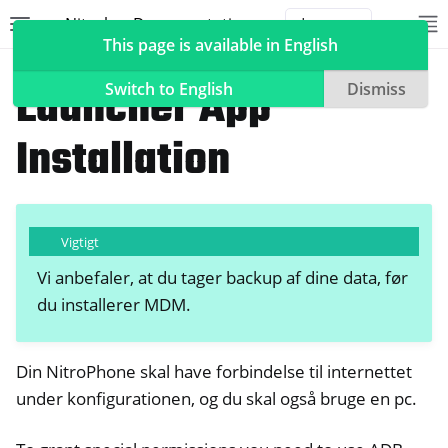
Nitrokey Documentation
Toggle site navigation sidebar
To
Toggle 
This page is available in English
NitroPhone, NitroTablet
Modvind MDM (HMDM)
Launcher App
Switch to English
Dismiss
Installation
ggle navigation of Nitrokeys
ggle navigation of NitroPad, NitroPC
Vigtigt
ggle navigation of NitroPhone, NitroTablet
Vi anbefaler, at du tager backup af dine data, før
du installerer MDM.
Din NitroPhone skal have forbindelse til internettet
ggle navigation of Modvind MDM (HMDM)
under konfigurationen, og du skal også bruge en pc.