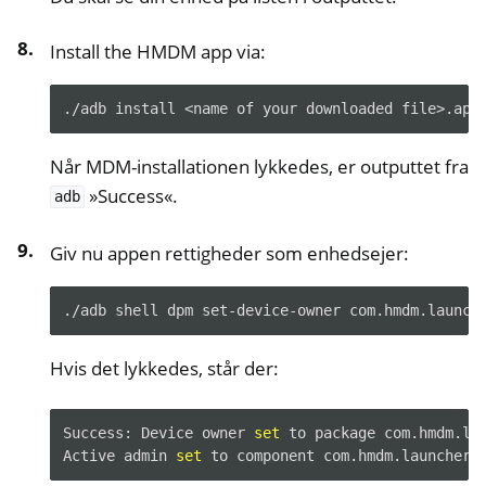
Install the HMDM app via:
./adb
install
<name
of
your
downloaded
Når MDM-installationen lykkedes, er outputtet fra
»Success«.
adb
Giv nu appen rettigheder som enhedsejer:
./adb
shell
dpm
set-device-owner
Hvis det lykkedes, står der:
Success:
Device
owner
set
to
package
com.hmdm.lau
Active
admin
set
to
component