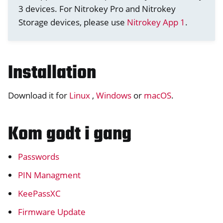
3 devices. For Nitrokey Pro and Nitrokey
Storage devices, please use
Nitrokey App 1
.
Installation
Download it for
Linux
,
Windows
or
macOS
.
Kom godt i gang
ggle navigation of nitropy
Passwords
ggle navigation of Nitrokey Python SDK v0.4.1
PIN Managment
KeePassXC
Firmware Update