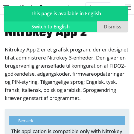
Nitrokey Documentation
Toggle site navigation sidebar
To
Toggle 
This page is available in English
Software
Nitrokey App 2
Switch to English
Dismiss
Nitrokey App 2 er et grafisk program, der er designet
ggle navigation of Nitrokeys
til at administrere Nitrokey 3-enheder. Den giver en
brugervenlig grænseflade til konfiguration af FIDO2-
ggle navigation of NitroPad, NitroPC
godkendelse, adgangskoder, firmwareopdateringer
ggle navigation of NitroPhone, NitroTablet
og PIN-styring. Tilgængelige sprog: Engelsk, tysk,
ggle navigation of NextBox
fransk, italiensk, polsk og arabisk. Sprogændring
ggle navigation of NetHSM
kræver genstart af programmet.
ggle navigation of NitroWall
ggle navigation of NitroWall NW750
Bemærk
ggle navigation of Software
This application is compatible only with Nitrokey
ggle navigation of Nitrokey App 2