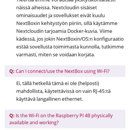
näissä aiheissa. Nextcloudin sisäiset
ominaisuudet ja sovellukset eivät kuulu
NextBoxin kehitystyön piiriin, sillä käytämme
Nextcloudin tarjoamia Docker-kuvia. Viime
kädessä, jos jokin NextBoxin/OS:n konfiguraatio
estää sovellusta toimimasta kunnolla, tutkimme
varmasti, miten se voidaan korjata.
Q:
Can I connect/use the NextBox using Wi-Fi?
Ei, tällä hetkellä tämä ei ole (helposti)
mahdollista, käytettävissä on vain RJ-45:tä
käyttävä langallinen ethernet.
Q:
Is the Wi-Fi on the Raspberry PI 4B physically
available and working?