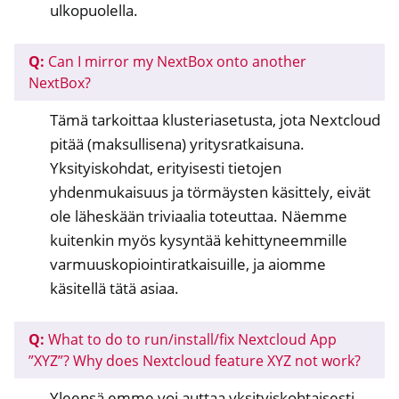
ulkopuolella.
Q:
Can I mirror my NextBox onto another
NextBox?
Tämä tarkoittaa klusteriasetusta, jota Nextcloud
pitää (maksullisena) yritysratkaisuna.
Yksityiskohdat, erityisesti tietojen
yhdenmukaisuus ja törmäysten käsittely, eivät
ole läheskään triviaalia toteuttaa. Näemme
kuitenkin myös kysyntää kehittyneemmille
varmuuskopiointiratkaisuille, ja aiomme
käsitellä tätä asiaa.
Q:
What to do to run/install/fix Nextcloud App
”XYZ”? Why does Nextcloud feature XYZ not work?
Yleensä emme voi auttaa yksityiskohtaisesti