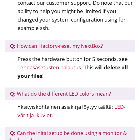
contact our customer support. Do note that our
ability to help you might be limited if you
changed your system configuration using for
example ssh.
ggle navigation of Etäkäytön hallinta
ggle navigation of Tekninen dokumentaatio
Q:
How can I factory-reset my NextBox?
ggle navigation of NextBox FAQ
Press the hardware button for 5 seconds, see
Tehdasasetusten palautus
. This will
delete all
your files
!
Q:
What do the different LED colors mean?
Yksityiskohtainen asiakirja löytyy täältä:
LED-
ggle navigation of NetHSM
värit ja -kuviot
.
ggle navigation of NitroWall
ggle navigation of NitroWall NW750
Q:
Can the inital setup be done using a monitor &
ggle navigation of Ohjelmisto