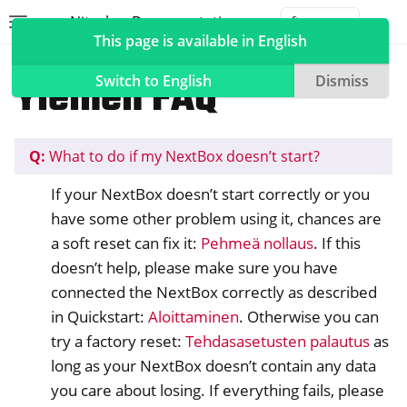
Nitrokey Documentation
Toggle site navigation sidebar
Togg
This page is available in English
NextBox
NextBox FAQ
Yleinen FAQ
Switch to English
Dismiss
Q:
What to do if my NextBox doesn’t start?
ggle navigation of Nitrokeys
If your NextBox doesn’t start correctly or you
ggle navigation of NitroPad, NitroPC
have some other problem using it, chances are
ggle navigation of NitroPhone, NitroTablet
a soft reset can fix it:
Pehmeä nollaus
. If this
ggle navigation of NextBox
doesn’t help, please make sure you have
connected the NextBox correctly as described
in Quickstart:
Aloittaminen
. Otherwise you can
try a factory reset:
Tehdasasetusten palautus
as
long as your NextBox doesn’t contain any data
ggle navigation of Työpöydän ja mobiililaitteiden synkronointi
you care about losing. If everything fails, please