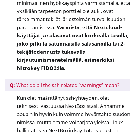
minimaalinen hyökkäyspinta varmistamalla, että
yksikään tarpeeton portti ei ole auki, ovat
tärkeimmät tekijät järjestelmän turvallisuuden
parantamisessa.
Varmista, että Nextcloud-
käyttäjät ja salasanat ovat korkealla tasolla,
joko pitkillä satunnaisilla salasanoilla tai 2-
tekijätodennusta tukevalla
kirjautumismenetelmällä, esimerkiksi
Nitrokey FIDO2:lla.
Q:
What do all the ssh-related ”warnings” mean?
Kun olet määrittänyt ssh-yhteyden, olet
teknisesti vastuussa NextBoxistasi. Annamme
apua niin hyvin kuin voimme hyväntahtoisuuden
nimissä, mutta emme voi tarjota yleistä Linux-
hallintatukea NextBoxin käyttötarkoitusten