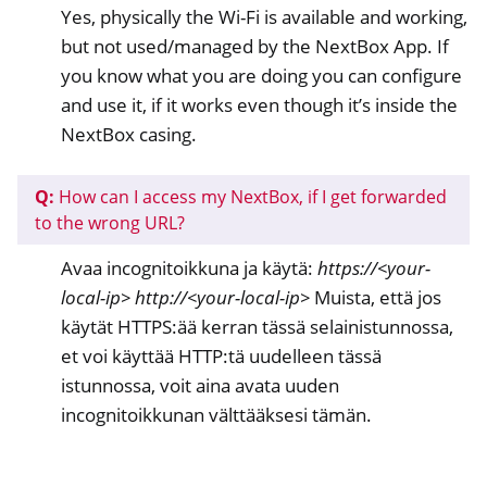
Yes, physically the Wi-Fi is available and working,
but not used/managed by the NextBox App. If
you know what you are doing you can configure
and use it, if it works even though it’s inside the
NextBox casing.
Q:
How can I access my NextBox, if I get forwarded
to the wrong URL?
Avaa incognitoikkuna ja käytä:
https://<your-
local-ip>
http://<your-local-ip>
Muista, että jos
käytät HTTPS:ää kerran tässä selainistunnossa,
et voi käyttää HTTP:tä uudelleen tässä
istunnossa, voit aina avata uuden
incognitoikkunan välttääksesi tämän.