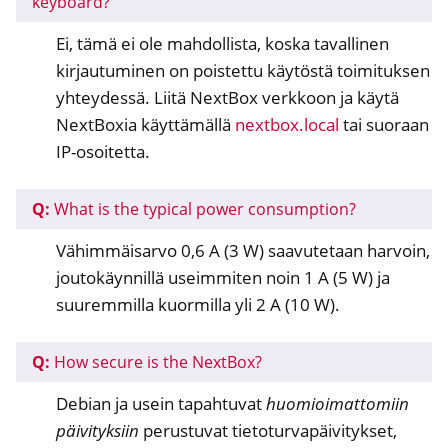
keyboard?
Ei, tämä ei ole mahdollista, koska tavallinen
kirjautuminen on poistettu käytöstä toimituksen
yhteydessä. Liitä NextBox verkkoon ja käytä
NextBoxia käyttämällä
nextbox.local
tai suoraan
IP-osoitetta.
Q:
What is the typical power consumption?
Vähimmäisarvo 0,6 A (3 W) saavutetaan harvoin,
joutokäynnillä useimmiten noin 1 A (5 W) ja
suuremmilla kuormilla yli 2 A (10 W).
Q:
How secure is the NextBox?
Debian ja usein tapahtuvat
huomioimattomiin
päivityksiin
perustuvat tietoturvapäivitykset,