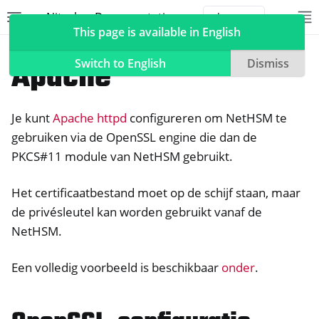
Nitrokey Documentation
Toggle site navigation sidebar
To
Toggle 
This page is available in English
NetHSM
Compatible Software
Apache
Switch to English
Dismiss
Je kunt
Apache httpd
configureren om NetHSM te
ggle navigation of Nitrokeys
gebruiken via de OpenSSL engine die dan de
PKCS#11 module van NetHSM gebruikt.
ggle navigation of NitroPad, NitroPC
ggle navigation of NitroTelefoon, NitroTablet
Het certificaatbestand moet op de schijf staan, maar
ggle navigation of NextBox
de privésleutel kan worden gebruikt vanaf de
ggle navigation of NetHSM
NetHSM.
Een volledig voorbeeld is beschikbaar
onder
.