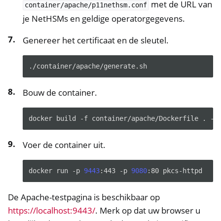
met de URL van
container/apache/p11nethsm.conf
je NetHSMs en geldige operatorgegevens.
Genereer het certificaat en de sleutel.
Bouw de container.
docker
build
-f
container/apache/Dockerfile
.
-t
Voer de container uit.
docker
run
-p
9443
:443
-p
9080
:80
De Apache-testpagina is beschikbaar op
https://localhost:9443/
. Merk op dat uw browser u