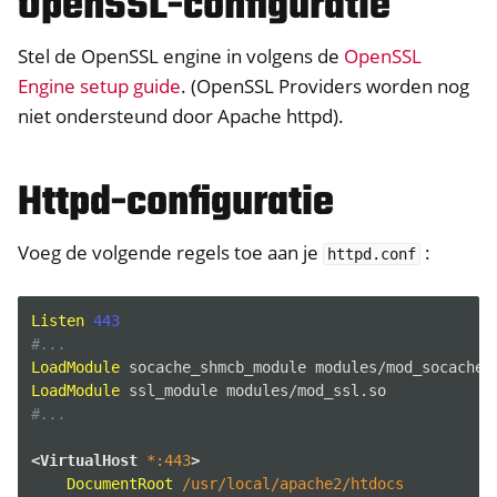
OpenSSL-configuratie
Stel de OpenSSL engine in volgens de
OpenSSL
Engine setup guide
. (OpenSSL Providers worden nog
niet ondersteund door Apache httpd).
Httpd-configuratie
Voeg de volgende regels toe aan je
:
httpd.conf
Listen
443
ggle navigation of Container
#...
ggle navigation of Compatible Software
LoadModule
socache_shmcb_module
LoadModule
ssl_module
#...
<VirtualHost
*:443
>
DocumentRoot
/usr/local/apache2/htdocs