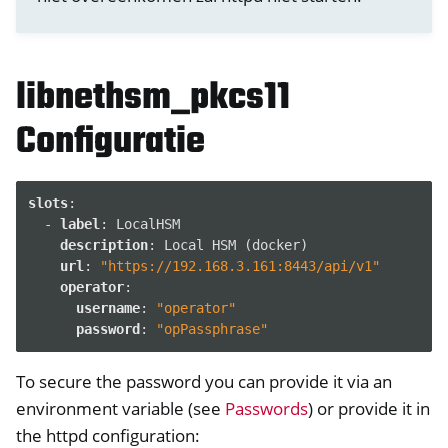
libnethsm_pkcs11
Configuratie
slots
:
-
label
:
LocalHSM
description
:
Local HSM (docker)
url
:
"https://192.168.3.161:8443/api/v1"
operator
:
username
:
"operator"
password
:
"opPassphrase"
To secure the password you can provide it via an
environment variable (see
Passwords
) or provide it in
the httpd configuration: