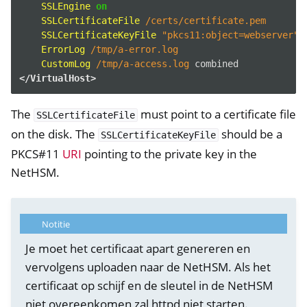
SSLEngine
on
SSLCertificateFile
/certs/certificate.pem
SSLCertificateKeyFile
"pkcs11:object=webserver"
ErrorLog
/tmp/a-error.log
CustomLog
/tmp/a-access.log
</VirtualHost>
The
must point to a certificate file
SSLCertificateFile
on the disk. The
should be a
SSLCertificateKeyFile
ggle navigation of NitroWall
PKCS#11
URI
pointing to the private key in the
ggle navigation of NitroWall NW750
NetHSM.
ggle navigation of Software
Notitie
Je moet het certificaat apart genereren en
vervolgens uploaden naar de NetHSM. Als het
certificaat op schijf en de sleutel in de NetHSM
niet overeenkomen zal httpd niet starten.