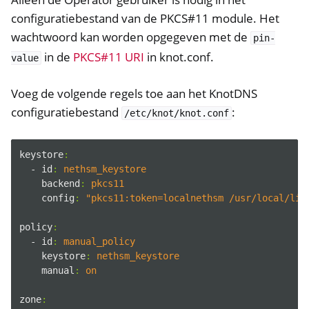
configuratiebestand van de PKCS#11 module. Het
wachtwoord kan worden opgegeven met de
pin-
in de
PKCS#11 URI
in knot.conf.
value
Voeg de volgende regels toe aan het KnotDNS
configuratiebestand
:
/etc/knot/knot.conf
keystore
:
- id
:
nethsm_keystore
backend
:
pkcs11
config
:
"pkcs11:token=localnethsm /usr/local/lib
ggle navigation of Container
policy
:
ggle navigation of Compatible Software
- id
:
manual_policy
keystore
:
nethsm_keystore
manual
:
on
zone
: