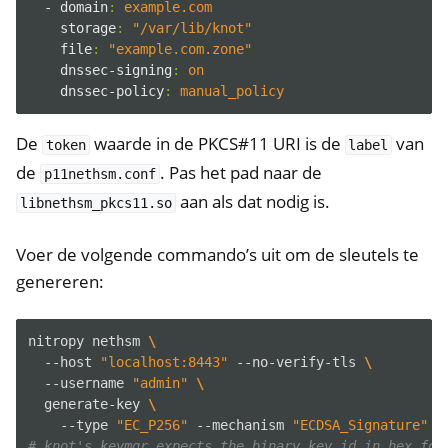
- domain
:
example.com
storage
:
"/var/lib/knot"
file
:
"example.com.zone"
dnssec-signing
:
on
dnssec-policy
:
manual_policy
De
waarde in de PKCS#11 URI is de
van
token
label
de
. Pas het pad naar de
p11nethsm.conf
aan als dat nodig is.
ggle navigation of NitroWall
libnethsm_pkcs11.so
ggle navigation of NitroWall NW750
Voer de volgende commando’s uit om de sleutels te
ggle navigation of Software
genereren:
nitropy
nethsm
\
--host
"localhost:8443"
--no-verify-tls
\
--username
"admin"
\
generate-key
\
--type
"EC_P256"
--mechanism
"ECDSA_Signature"
-
# knot's keymgr expects the binary key id in hex for