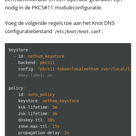
nodig in de PKCS#11 moduleconfiguratie.
Voeg de volgende regels toe aan het Knot DNS
configuratiebestand
:
/etc/knot/knot.conf
keystore
:
- id
:
nethsm_keystore
backend
:
pkcs11
config
:
"pkcs11:token=localnethsm /usr/local/lib
#key-label: on
policy
:
- id
:
auto_policy
keystore
:
nethsm_keystore
ksk-lifetime
:
5m
zsk-lifetime
:
2m
dnskey-ttl
:
10s
zone-max-ttl
:
15s
propagation-delay
:
2s