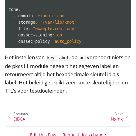
zone
:
- domain
:
example.com
storage
:
"/var/lib/knot"
file
:
"example.com.zone"
dnssec-signing
:
on
dnssec-policy
:
auto_policy
Het instellen van
op
verandert niets en
key-label
on
de pkcs11 module negeert het gegeven label en
retourneert altijd het hexadecimale sleutel id als
label. Het beleid gebruikt zeer korte sleuteltijden en
TTL’s voor testdoeleinden.
Previous
Next
EJBCA
Nginx
Edit this Page
|
Request docs change