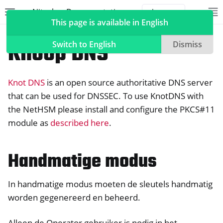
Nitrokey Documentation
Toggle site navigation sidebar
To
Toggle 
This page is available in English
NetHSM
Compatible Software
Knoop DNS
Switch to English
Dismiss
Knot DNS
is an open source authoritative DNS server
ggle navigation of Nitrokeys
that can be used for DNSSEC. To use KnotDNS with
the NetHSM please install and configure the PKCS#11
ggle navigation of NitroPad, NitroPC
module as
described here
.
ggle navigation of NitroTelefoon, NitroTablet
ggle navigation of NextBox
Handmatige modus
ggle navigation of NetHSM
In handmatige modus moeten de sleutels handmatig
worden gegenereerd en beheerd.
Alleen de Operator gebruiker is nodig in het