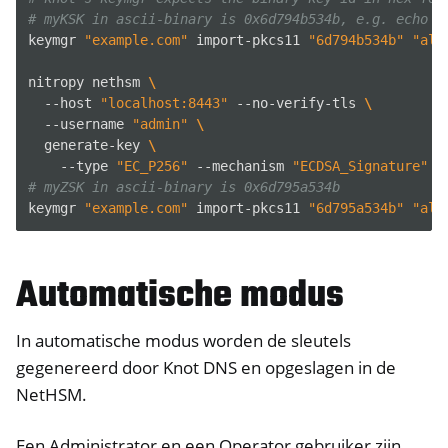
# myKSK in ascii-binary is 0x6d794b534b, e.g. echo -
keymgr
"example.com"
import-pkcs11
"6d794b534b"
"alg
nitropy
nethsm
\
--host
"localhost:8443"
--no-verify-tls
\
--username
"admin"
\
generate-key
\
--type
"EC_P256"
--mechanism
"ECDSA_Signature"
-
# myZSK in ascii-binary is 0x6d795a534b
keymgr
"example.com"
import-pkcs11
"6d795a534b"
"alg
Automatische modus
In automatische modus worden de sleutels
gegenereerd door Knot DNS en opgeslagen in de
NetHSM.
Een Administrator en een Operator gebruiker zijn