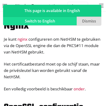
Nitrokey Documentation
Toggle site navigation sidebar
To
Toggle 
This page is available in English
NetHSM
Compatible Software
Nginx
Switch to English
Dismiss
Je kunt
nginx
configureren om NetHSM te gebruiken
ggle navigation of Nitrokeys
via de OpenSSL engine die dan de PKCS#11 module
van NetHSM gebruikt.
ggle navigation of NitroPad, NitroPC
ggle navigation of NitroTelefoon, NitroTablet
Het certificaatbestand moet op de schijf staan, maar
ggle navigation of NextBox
de privésleutel kan worden gebruikt vanaf de
ggle navigation of NetHSM
NetHSM.
Een volledig voorbeeld is beschikbaar
onder
.