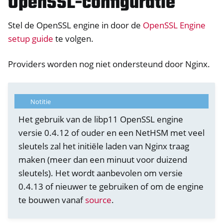
OpenSSL-configuratie
Stel de OpenSSL engine in door de
OpenSSL Engine
setup guide
te volgen.
Providers worden nog niet ondersteund door Nginx.
Notitie
Het gebruik van de libp11 OpenSSL engine
versie 0.4.12 of ouder en een NetHSM met veel
sleutels zal het initiële laden van Nginx traag
ggle navigation of Container
maken (meer dan een minuut voor duizend
ggle navigation of Compatible Software
sleutels). Het wordt aanbevolen om versie
0.4.13 of nieuwer te gebruiken of om de engine
te bouwen vanaf
source
.