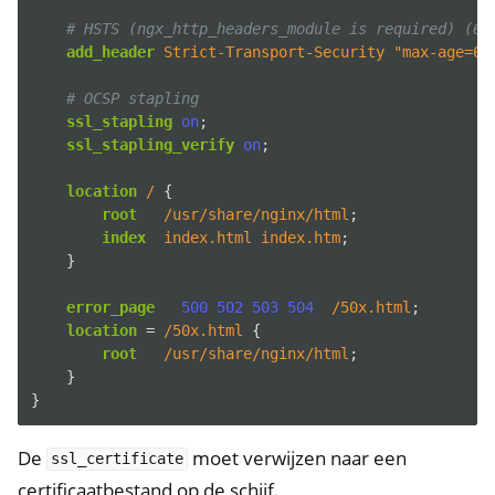
# HSTS (ngx_http_headers_module is required) (63
add_header
Strict-Transport-Security
"max-age=63
# OCSP stapling
ssl_stapling
on
;
ssl_stapling_verify
on
;
location
/
{
root
/usr/share/nginx/html
;
index
index.html
index.htm
;
}
error_page
500
502
503
504
/50x.html
;
location
=
/50x.html
{
root
/usr/share/nginx/html
;
}
}
De
moet verwijzen naar een
ssl_certificate
certificaatbestand op de schijf.