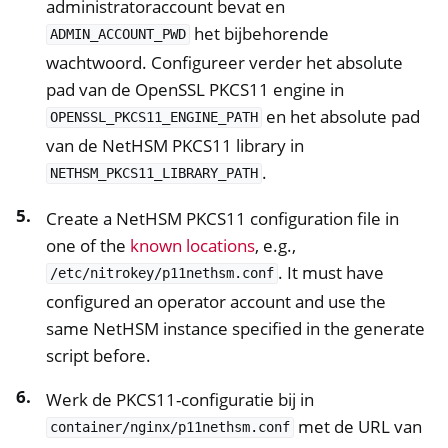
administratoraccount bevat en
het bijbehorende
ADMIN_ACCOUNT_PWD
wachtwoord. Configureer verder het absolute
pad van de OpenSSL PKCS11 engine in
en het absolute pad
OPENSSL_PKCS11_ENGINE_PATH
van de NetHSM PKCS11 library in
.
NETHSM_PKCS11_LIBRARY_PATH
Create a NetHSM PKCS11 configuration file in
one of the
known locations
, e.g.,
. It must have
/etc/nitrokey/p11nethsm.conf
configured an operator account and use the
same NetHSM instance specified in the generate
script before.
Werk de PKCS11-configuratie bij in
met de URL van
container/nginx/p11nethsm.conf