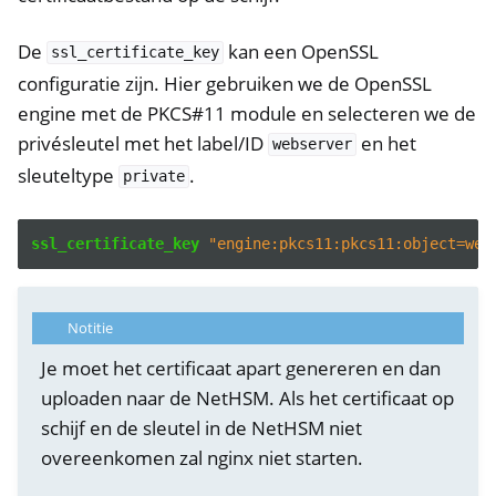
De
kan een OpenSSL
ssl_certificate_key
configuratie zijn. Hier gebruiken we de OpenSSL
engine met de PKCS#11 module en selecteren we de
privésleutel met het label/ID
en het
webserver
sleuteltype
.
private
ssl_certificate_key
"engine:pkcs11:pkcs11:object=web
Notitie
Je moet het certificaat apart genereren en dan
uploaden naar de NetHSM. Als het certificaat op
schijf en de sleutel in de NetHSM niet
overeenkomen zal nginx niet starten.