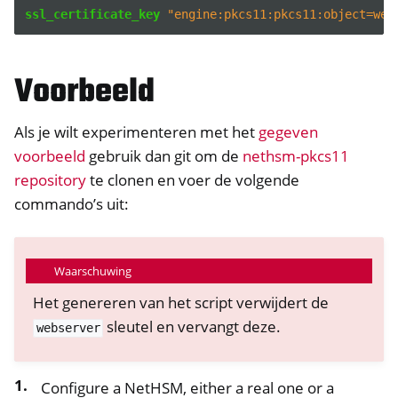
ssl_certificate_key
"engine:pkcs11:pkcs11:object=web
Voorbeeld
Als je wilt experimenteren met het
gegeven
voorbeeld
gebruik dan git om de
nethsm-pkcs11
repository
te clonen en voer de volgende
commando’s uit:
Waarschuwing
Het genereren van het script verwijdert de
sleutel en vervangt deze.
webserver
Configure a NetHSM, either a real one or a