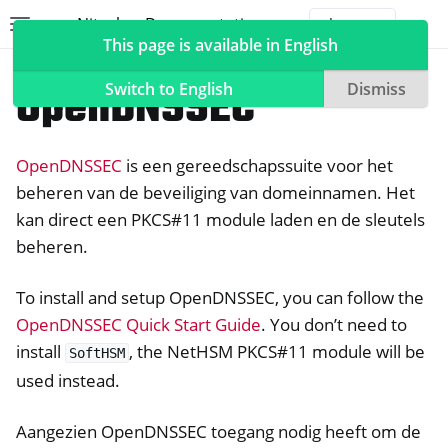
Nitrokey Documentation
Toggle site navigation sidebar
Togg
This page is available in English
NetHSM
Compatible Software
OpenDNSSEC
Switch to English
Dismiss
OpenDNSSEC
is een gereedschapssuite voor het
ggle navigation of Nitrokeys
beheren van de beveiliging van domeinnamen. Het
kan direct een PKCS#11 module laden en de sleutels
ggle navigation of NitroPad, NitroPC
beheren.
ggle navigation of NitroTelefoon, NitroTablet
ggle navigation of NextBox
To install and setup OpenDNSSEC, you can follow the
ggle navigation of NetHSM
OpenDNSSEC Quick Start Guide
. You don’t need to
install
, the NetHSM PKCS#11 module will be
SoftHSM
used instead.
Aangezien OpenDNSSEC toegang nodig heeft om de