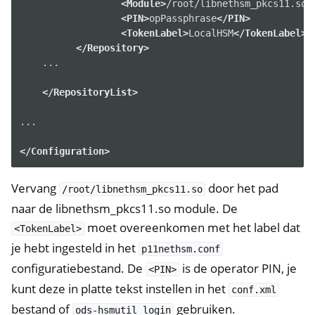
<Module>
/root/libnethsm_pkcs11.so
<
<PIN>
opPassphrase
</PIN>
<TokenLabel>
LocalHSM
</TokenLabel>
</Repository>
...

</RepositoryList>
...

ggle navigation of NitroWall
</Configuration>
ggle navigation of NitroWall NW750
Vervang
door het pad
ggle navigation of Software
/root/libnethsm_pkcs11.so
naar de libnethsm_pkcs11.so module. De
moet overeenkomen met het label dat
<TokenLabel>
je hebt ingesteld in het
p11nethsm.conf
configuratiebestand. De
is de operator PIN, je
<PIN>
kunt deze in platte tekst instellen in het
conf.xml
bestand of
gebruiken.
ods-hsmutil
login