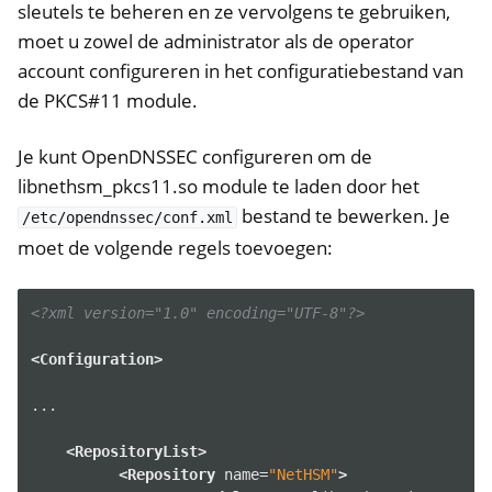
sleutels te beheren en ze vervolgens te gebruiken,
moet u zowel de administrator als de operator
account configureren in het configuratiebestand van
de PKCS#11 module.
Je kunt OpenDNSSEC configureren om de
libnethsm_pkcs11.so module te laden door het
bestand te bewerken. Je
/etc/opendnssec/conf.xml
moet de volgende regels toevoegen:
<?xml version="1.0" encoding="UTF-8"?>
ggle navigation of Container
<Configuration>
ggle navigation of Compatible Software
...

<RepositoryList>
<Repository
name=
"NetHSM"
>