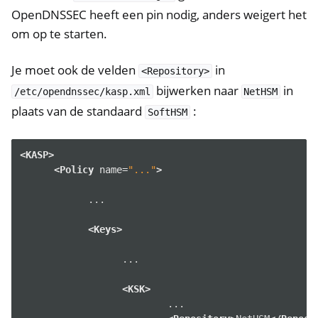
OpenDNSSEC heeft een pin nodig, anders weigert het
om op te starten.
Je moet ook de velden
in
<Repository>
bijwerken naar
in
/etc/opendnssec/kasp.xml
NetHSM
plaats van de standaard
:
SoftHSM
<KASP>
<Policy
name=
"..."
>
...

<Keys>
...

<KSK>