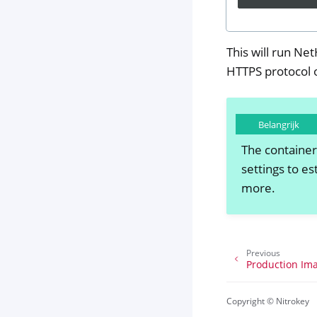
This will run Ne
HTTPS protocol 
Belangrijk
The container
settings to es
more.
Previous
Production Im
Copyright © Nitrokey