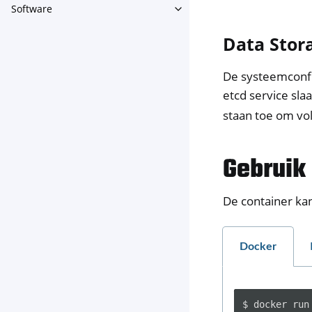
Software
Toggle navigation of Softwar
Data Stor
De systeemconfig
etcd service sla
staan toe om vo
Gebruik
De container kan
Docker
$
docker
run