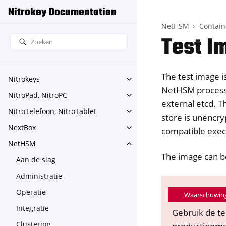
Nitrokey Documentation
NetHSM
Contain
Test I
The test image i
Nitrokeys
Toggle navigation of Nitroke
NetHSM process w
NitroPad, NitroPC
Toggle navigation of NitroPa
external etcd. 
NitroTelefoon, NitroTablet
Toggle navigation of NitroTe
store is unencry
NextBox
compatible exec
Toggle navigation of NextBo
NetHSM
Toggle navigation of NetHS
The image can b
Aan de slag
Administratie
Operatie
Waarschuwin
Integratie
Gebruik de te
Clustering