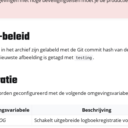
evingen met hoge beveiligingseisen moet je de producti
-beleid
in het archief zijn gelabeld met de Git commit hash van 
nieuwste afbeelding is getagd met
.
testing
atie
er
orden geconfigureerd met de volgende omgevingsvariabe
ible Software
gsvariabele
Beschrijving
ll
LOG
Schakelt uitgebreide logboekregistratie v
all NW750