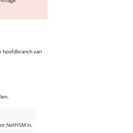
e-image
de hoofdbranch van
len.
oor NetHSM in.