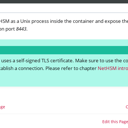
tHSM as a Unix process inside the container and expose th
on port
8443
.
 uses a self-signed TLS certificate. Make sure to use the c
tablish a connection. Please refer to chapter
NetHSM intro
age
C
Edit this Pag