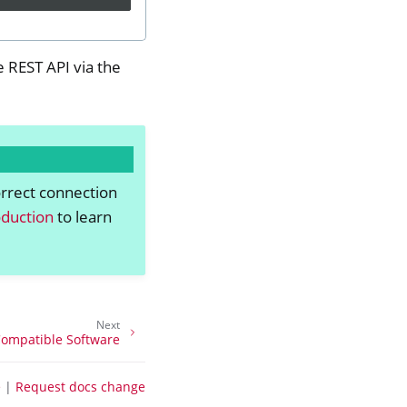
e REST API via the
orrect connection
duction
to learn
Next
ompatible Software
e
|
Request docs change