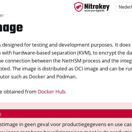
er
mage
s designed for testing and development purposes. It does 
ys
ith hardware-based separation (KVM), to encrypt the data
d, NitroPC
The connection between the NetHSM process and the integ
lefoon, NitroTablet
pted. The image is distributed as OCI image and can be run 
utor such as Docker and Podman.
x
M
e obtained from
Docker Hub
.
g
stimage in geen geval voor productiegegevens en use cas