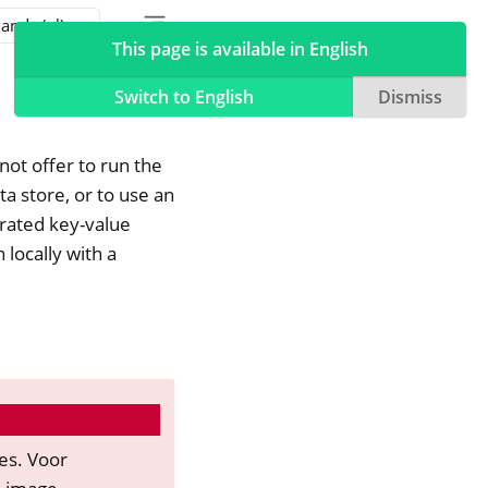
Toggle table of contents sidebar
Toggle Light / Dark / Auto color theme
This page is available in English
Switch to English
Dismiss
not offer to run the
 store, or to use an
rated key-value
locally with a
es. Voor