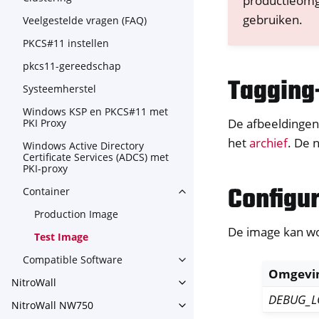
productieomg
gebruiken.
Veelgestelde vragen (FAQ)
PKCS#11 instellen
pkcs11-gereedschap
Tagging
Systeemherstel
Windows KSP en PKCS#11 met
De afbeeldingen 
PKI Proxy
het
archief
. De 
Windows Active Directory
Certificate Services (ADCS) met
PKI-proxy
Configur
Container
Toggle navigation of Contain
Production Image
De image kan w
Test Image
Compatible Software
Toggle navigation of Compat
Omgevin
NitroWall
Toggle navigation of NitroWa
DEBUG_
NitroWall NW750
Toggle navigation of NitroW