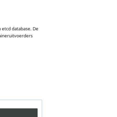
n etcd database. De
aineruitvoerders