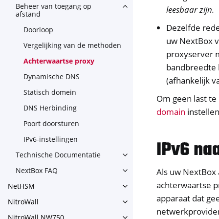
Beheer van toegang op
leesbaar zijn.
Toggle navigation of Beheer
afstand
Dezelfde rede
Doorloop
uw NextBox va
Vergelijking van de methoden
proxyserver m
Achterwaartse proxy
bandbreedte 
Dynamische DNS
(afhankelijk v
Statisch domein
Om geen last te
DNS Herbinding
domain
instellen
Poort doorsturen
IPv6-instellingen
IPv6 naa
Technische Documentatie
Toggle navigation of Techni
NextBox FAQ
Als uw NextBox a
Toggle navigation of NextBo
achterwaartse p
NetHSM
Toggle navigation of NetHS
apparaat dat ge
NitroWall
Toggle navigation of NitroWa
netwerkprovider
NitroWall NW750