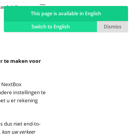
Toggle table of contents sidebar
Toggle Light / Dark / Auto color theme
This page is available in English
Switch to English
Dismiss
ar te maken voor
w NextBox
dere instellingen te
et u er rekening
s dus niet end-to-
, kan uw verkeer