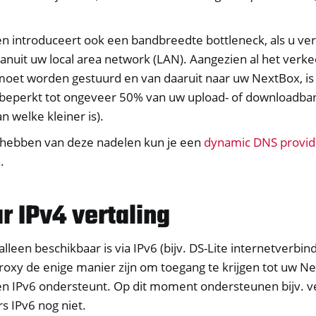
 van toegang op afstand
n introduceert ook een bandbreedte bottleneck, als u ve
nuit uw local area network (LAN). Aangezien al het verke
oet worden gestuurd en van daaruit naar uw NextBox, is
beperkt tot ongeveer 50% van uw upload- of downloadb
an welke kleiner is).
 hebben van deze nadelen kun je een
dynamic DNS provid
.
r IPv4 vertaling
sche Documentatie
lleen beschikbaar is via IPv6 (bijv. DS-Lite internetverbind
x FAQ
roxy de enige manier zijn om toegang te krijgen tot uw 
M
en IPv6 ondersteunt. Op dit moment ondersteunen bijv. v
ll
s IPv6 nog niet.