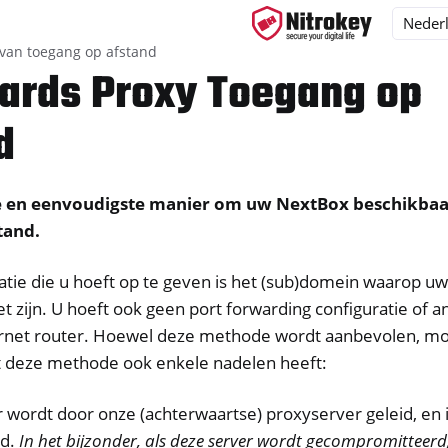
van toegang op afstand
rds Proxy Toegang op
d
ys
d, NitroPC
ste en eenvoudigste manier om uw NextBox beschikba
lefoon, NitroTablet
tand.
x
atie die u hoeft op te geven is het (sub)domein waarop u
 zijn. U hoeft ook geen port forwarding configuratie of an
rnet router. Hoewel deze methode wordt aanbevolen, mo
 deze methode ook enkele nadelen heeft:
onisatie Desktop en Mobiel
r wordt door onze (achterwaartse) proxyserver geleid, en i
rd.
In het bijzonder, als deze server wordt gecompromitteerd