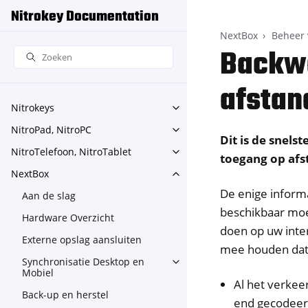
Nitrokey Documentation
NextBox
Beheer 
Backwa
afstan
Nitrokeys
Toggle navigation of Nitroke
NitroPad, NitroPC
Toggle navigation of NitroPa
Dit is de snel
NitroTelefoon, NitroTablet
Toggle navigation of NitroTe
toegang op afs
NextBox
Toggle navigation of NextBo
De enige inform
Aan de slag
beschikbaar moet
Hardware Overzicht
doen op uw inte
Externe opslag aansluiten
mee houden dat
Synchronisatie Desktop en
Toggle navigation of Synchr
Mobiel
Al het verkee
Back-up en herstel
end gecodee