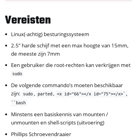
ggle navigation of Beheer van toegang op afstand
Vereisten
ggle navigation of Technische Documentatie
Linux(-achtig) besturingssysteem
2.5’’ harde schijf met een max hoogte van 15mm,
de meeste zijn 7mm
Een gebruiker die root-rechten kan verkrijgen met
sudo
ggle navigation of NextBox FAQ
De volgende commando’s moeten beschikbaar
ggle navigation of NetHSM
zijn:
,
,
sudo
parted
<x
id="66"></x
id="75"></x>`,
ggle navigation of NitroWall
``bash
ggle navigation of NitroWall NW750
Minstens een basiskennis van mounten /
ggle navigation of Software
unmounten en shell-scripts (uitvoering)
Phillips Schroevendraaier