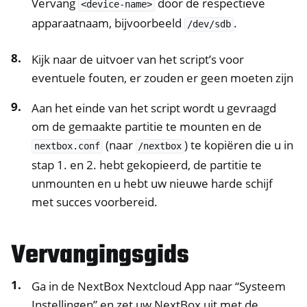
Vervang
door de respectieve
<device-name>
apparaatnaam, bijvoorbeeld
.
/dev/sdb
Kijk naar de uitvoer van het script’s voor
eventuele fouten, er zouden er geen moeten zijn
Aan het einde van het script wordt u gevraagd
om de gemaakte partitie te mounten en de
(naar
) te kopiëren die u in
nextbox.conf
/nextbox
stap 1. en 2. hebt gekopieerd, de partitie te
unmounten en u hebt uw nieuwe harde schijf
met succes voorbereid.
Vervangingsgids
Ga in de NextBox Nextcloud App naar “Systeem
Instellingen” en zet uw NextBox uit met de