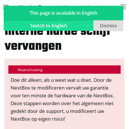
Nitrokey Documentation
Toggle site navigation sidebar
To
Toggle 
This page is available in English
NextBox
Technische Documentatie
Interne harde schijf
Switch to English
Dismiss
vervangen
ggle navigation of Nitrokeys
ggle navigation of NitroPad, NitroPC
Waarschuwing
ggle navigation of NitroTelefoon, NitroTablet
Doe dit alleen, als u weet wat u doet. Door de
ggle navigation of NextBox
NextBox te modificeren vervalt uw garantie
voor ten minste de hardware van de NextBox.
Deze stappen worden over het algemeen niet
gedekt door de support, u modificeert uw
NextBox op eigen risico!
ggle navigation of Synchronisatie Desktop en Mobiel