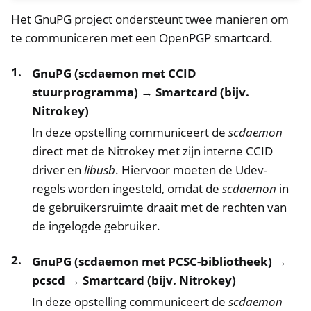
Het GnuPG project ondersteunt twee manieren om
ggle navigation of Desktop-login
te communiceren met een OpenPGP smartcard.
ggle navigation of SSH
ggle navigation of Harde Schijf Codering
GnuPG (scdaemon met CCID
stuurprogramma) → Smartcard (bijv.
Nitrokey)
In deze opstelling communiceert de
scdaemon
direct met de Nitrokey met zijn interne CCID
driver en
libusb
. Hiervoor moeten de Udev-
regels worden ingesteld, omdat de
scdaemon
in
de gebruikersruimte draait met de rechten van
de ingelogde gebruiker.
GnuPG (scdaemon met PCSC-bibliotheek) →
pcscd → Smartcard (bijv. Nitrokey)
In deze opstelling communiceert de
scdaemon