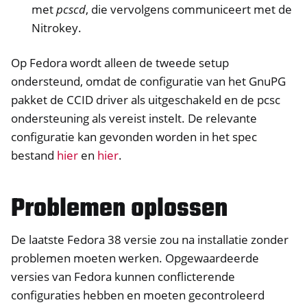
met
pcscd
, die vervolgens communiceert met de
ggle navigation of HSM
Nitrokey.
ggle navigation of PIV (Windows only)
ggle navigation of Diverse
Op Fedora wordt alleen de tweede setup
ggle navigation of Nitrokey 3
ondersteund, omdat de configuratie van het GnuPG
ggle navigation of Nitrokey Passkey
pakket de CCID driver als uitgeschakeld en de pcsc
ondersteuning als vereist instelt. De relevante
ggle navigation of Nitrokey FIDO2
configuratie kan gevonden worden in het spec
bestand
hier
en
hier
.
ggle navigation of Nitrokey HSM 2
ggle navigation of Nitrokey Pro 2
Problemen oplossen
ggle navigation of Nitrokey Start
ggle navigation of Nitrokey Storage 2
De laatste Fedora 38 versie zou na installatie zonder
ggle navigation of NitroPad, NitroPC
problemen moeten werken. Opgewaardeerde
ggle navigation of NitroTelefoon, NitroTablet
versies van Fedora kunnen conflicterende
configuraties hebben en moeten gecontroleerd
ggle navigation of NextBox