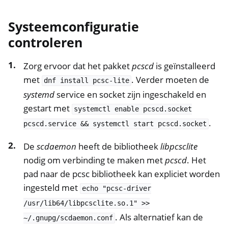
Systeemconfiguratie
controleren
Zorg ervoor dat het pakket
pcscd
is geïnstalleerd
met
. Verder moeten de
dnf
install
pcsc-lite
systemd
service en socket zijn ingeschakeld en
gestart met
systemctl
enable
pcscd.socket
.
pcscd.service
&&
systemctl
start
pcscd.socket
De
scdaemon
heeft de bibliotheek
libpcsclite
nodig om verbinding te maken met
pcscd
. Het
pad naar de pcsc bibliotheek kan expliciet worden
ingesteld met
echo
"pcsc-driver
/usr/lib64/libpcsclite.so.1"
>>
. Als alternatief kan de
~/.gnupg/scdaemon.conf