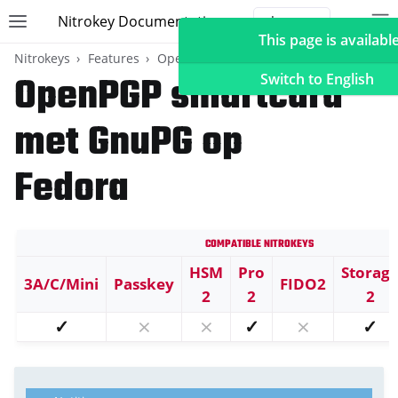
Nitrokey Documentation
Toggle site navigation sidebar
To
Toggle 
This page is available
Nitrokeys
Features
OpenPGP card
OpenPGP smartcard
Switch to English
met GnuPG op
ggle navigation of Nitrokeys
Fedora
ggle navigation of Features
ggle navigation of FIDO2
Compatible Nitrokeys
ggle navigation of U2F
HSM
Pro
Storag
ggle navigation of TOTP
3A/C/Mini
Passkey
FIDO2
2
2
2
ggle navigation of OpenPGP card
✓
⨯
⨯
✓
⨯
✓