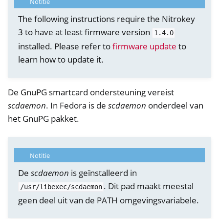
Notitie
The following instructions require the Nitrokey
3 to have at least firmware version
1.4.0
installed. Please refer to
firmware update
to
learn how to update it.
De GnuPG smartcard ondersteuning vereist
scdaemon
. In Fedora is de
scdaemon
onderdeel van
het GnuPG pakket.
ggle navigation of OpenVPN
Notitie
De
scdaemon
is geïnstalleerd in
. Dit pad maakt meestal
/usr/libexec/scdaemon
geen deel uit van de PATH omgevingsvariabele.