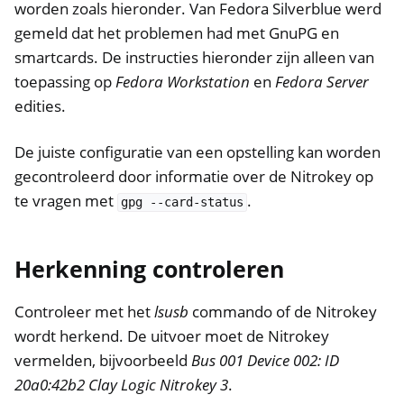
worden zoals hieronder. Van Fedora Silverblue werd
ggle navigation of NetHSM
gemeld dat het problemen had met GnuPG en
ggle navigation of NitroWall
smartcards. De instructies hieronder zijn alleen van
ggle navigation of NitroWall NW750
toepassing op
Fedora Workstation
en
Fedora Server
ggle navigation of Software
edities.
De juiste configuratie van een opstelling kan worden
gecontroleerd door informatie over de Nitrokey op
te vragen met
.
gpg
--card-status
Herkenning controleren
Controleer met het
lsusb
commando of de Nitrokey
wordt herkend. De uitvoer moet de Nitrokey
vermelden, bijvoorbeeld
Bus 001 Device 002: ID
20a0:42b2 Clay Logic Nitrokey 3
.