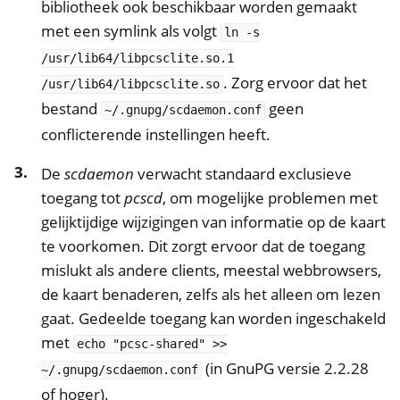
bibliotheek ook beschikbaar worden gemaakt
met een symlink als volgt
ln
-s
/usr/lib64/libpcsclite.so.1
. Zorg ervoor dat het
/usr/lib64/libpcsclite.so
bestand
geen
~/.gnupg/scdaemon.conf
conflicterende instellingen heeft.
De
scdaemon
verwacht standaard exclusieve
toegang tot
pcscd
, om mogelijke problemen met
gelijktijdige wijzigingen van informatie op de kaart
te voorkomen. Dit zorgt ervoor dat de toegang
mislukt als andere clients, meestal webbrowsers,
de kaart benaderen, zelfs als het alleen om lezen
gaat. Gedeelde toegang kan worden ingeschakeld
met
echo
"pcsc-shared"
>>
(in GnuPG versie 2.2.28
~/.gnupg/scdaemon.conf
of hoger).