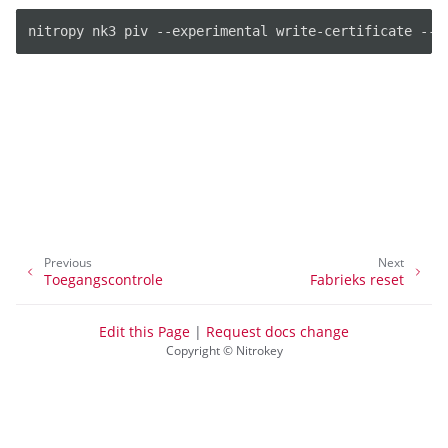
ggle navigation of Nitrokey Pro 2
nitropy nk3 piv --experimental write-certificate --k
ggle navigation of Nitrokey Start
ggle navigation of Nitrokey Storage 2
ggle navigation of NitroPad, NitroPC
ggle navigation of NitroTelefoon, NitroTablet
ggle navigation of NextBox
ggle navigation of NetHSM
ggle navigation of NitroWall
Previous
Next
ggle navigation of NitroWall NW750
Toegangscontrole
Fabrieks reset
ggle navigation of Software
Edit this Page
|
Request docs change
Copyright © Nitrokey