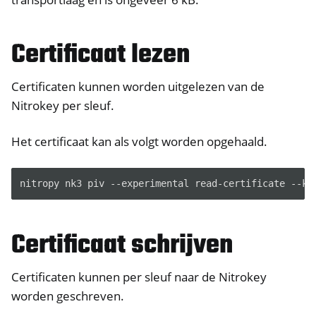
ggle navigation of HSM
Certificaat lezen
ggle navigation of PIV (Windows only)
Certificaten kunnen worden uitgelezen van de
Nitrokey per sleuf.
Het certificaat kan als volgt worden opgehaald.
ggle navigation of Gidsen
nitropy nk3 piv --experimental read-certificate --ke
ggle navigation of Diverse
ggle navigation of Nitrokey 3
Certificaat schrijven
ggle navigation of Nitrokey Passkey
ggle navigation of Nitrokey FIDO2
Certificaten kunnen per sleuf naar de Nitrokey
worden geschreven.
ggle navigation of Nitrokey HSM 2