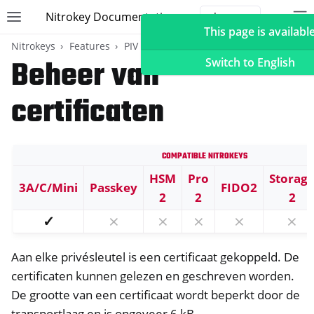
Nitrokey Documentation
Toggle site navigation sidebar
To
Toggle 
This page is available
Nitrokeys
Features
PIV (Windows only)
Beheer van
Switch to English
certificaten
ggle navigation of Nitrokeys
Compatible Nitrokeys
ggle navigation of Features
ggle navigation of FIDO2
HSM
Pro
Storag
3A/C/Mini
Passkey
FIDO2
2
2
2
ggle navigation of U2F
✓
⨯
⨯
⨯
⨯
⨯
ggle navigation of TOTP
ggle navigation of OpenPGP card
Aan elke privésleutel is een certificaat gekoppeld. De
certificaten kunnen gelezen en geschreven worden.
De grootte van een certificaat wordt beperkt door de
transportlaag en is ongeveer 6 kB.