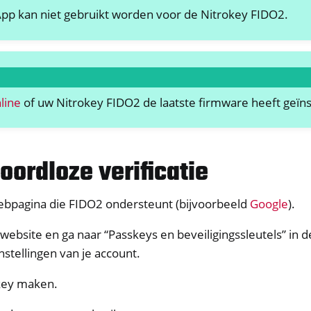
pp kan niet gebruikt worden voor de Nitrokey FIDO2.
ey HSM 2
 Pro 2
 Start
y Storage 2
line
of uw Nitrokey FIDO2 de laatste firmware heeft geïns
d, NitroPC
lefoon, NitroTablet
x
ordloze verificatie
M
ll
bpagina die FIDO2 ondersteunt (bijvoorbeeld
Google
).
all NW750
 website en ga naar “Passkeys en beveiligingssleutels” in d
e
nstellingen van je account.
skey maken.