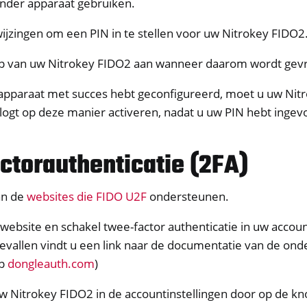
ander apparaat gebruiken.
ijzingen om een PIN in te stellen voor uw Nitrokey FIDO2
p van uw Nitrokey FIDO2 aan wanneer daarom wordt gev
 apparaat met succes hebt geconfigureerd, moet u uw Nit
nlogt op deze manier activeren, nadat u uw PIN hebt ingev
ctorauthenticatie (2FA)
an de
websites die FIDO U2F
ondersteunen.
 website en schakel twee-factor authenticatie in uw account
evallen vindt u een link naar de documentatie van de on
op
dongleauth.com
)
w Nitrokey FIDO2 in de accountinstellingen door op de k