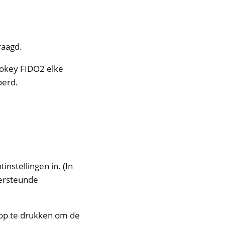
.
raagd.
rokey FIDO2 elke
oerd.
instellingen in. (In
dersteunde
nop te drukken om de