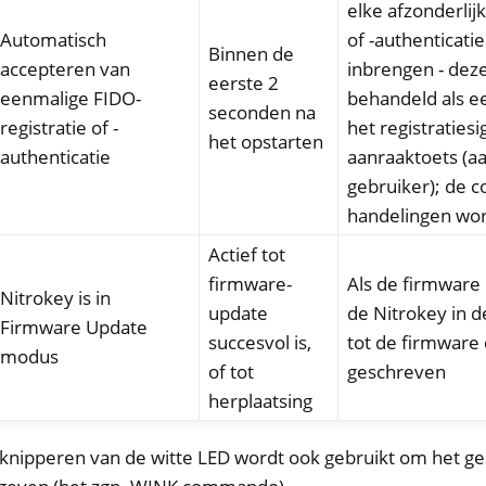
elke afzonderlij
Automatisch
of -authenticatie
Binnen de
accepteren van
inbrengen - deze
eerste 2
eenmalige FIDO-
behandeld als e
seconden na
registratie of -
het registraties
het opstarten
authenticatie
aanraaktoets (a
gebruiker); de c
handelingen wor
Actief tot
firmware-
Als de firmware 
Nitrokey is in
update
de Nitrokey in 
Firmware Update
succesvol is,
tot de firmware 
modus
of tot
geschreven
herplaatsing
knipperen van de witte LED wordt ook gebruikt om het g