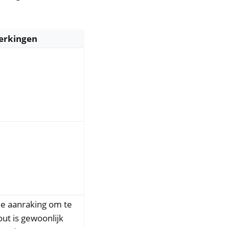
rkingen
de aanraking om te
out is gewoonlijk