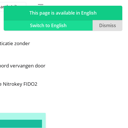
Toggle table of contents sidebar
Toggle Light / Dark / Auto color theme
This page is available in English
Switch to English
Dismiss
ticatie zonder
oord vervangen door
e Nitrokey FIDO2