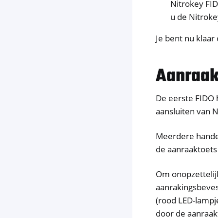
Nitrokey FID
u de Nitroke
Je bent nu klaar
Aanraak
De eerste FIDO 
aansluiten van N
Meerdere hande
de aanraaktoets
Om onopzettelijk
aanrakingsbevest
(rood LED-lampje
door de aanraak