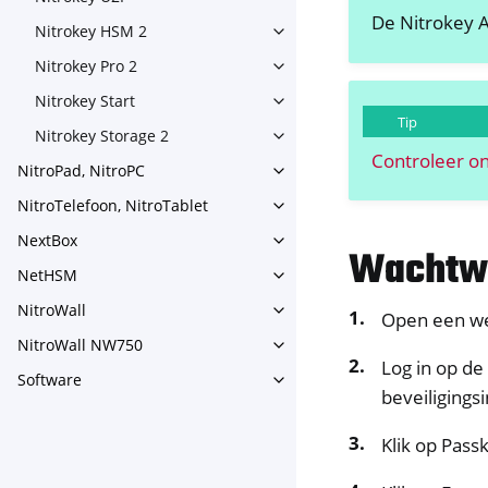
De Nitrokey A
Nitrokey HSM 2
Toggle navigation of Nitrok
Nitrokey Pro 2
Toggle navigation of Nitrokey
Nitrokey Start
Toggle navigation of Nitrokey
Tip
Nitrokey Storage 2
Toggle navigation of Nitroke
Controleer on
NitroPad, NitroPC
Toggle navigation of NitroPa
NitroTelefoon, NitroTablet
Toggle navigation of NitroTe
NextBox
Toggle navigation of NextBo
Wachtwo
NetHSM
Toggle navigation of NetHS
NitroWall
Toggle navigation of NitroWa
Open een we
NitroWall NW750
Toggle navigation of NitroW
Log in op de
Software
Toggle navigation of Softwar
beveiligingsi
Klik op Pas