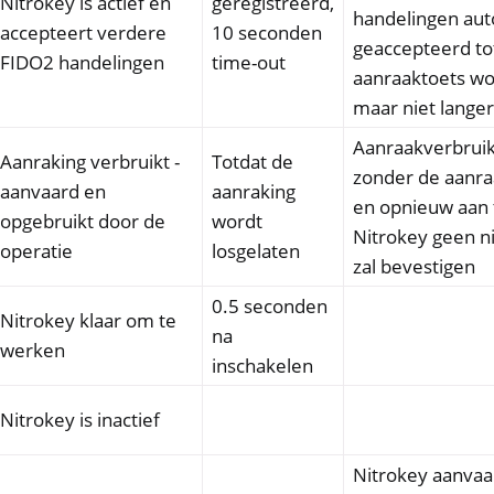
Nitrokey is actief en
geregistreerd,
handelingen au
accepteert verdere
10 seconden
geaccepteerd to
FIDO2 handelingen
time-out
aanraaktoets wo
maar niet lange
Aanraakverbruik
Aanraking verbruikt -
Totdat de
zonder de aanraa
aanvaard en
aanraking
en opnieuw aan 
opgebruikt door de
wordt
Nitrokey geen n
operatie
losgelaten
zal bevestigen
0.5 seconden
Nitrokey klaar om te
na
werken
inschakelen
Nitrokey is inactief
Nitrokey aanvaa