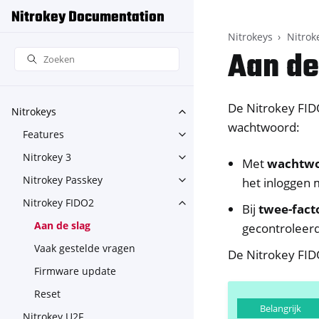
Nitrokey Documentation
Nitrokeys
Nitrok
Aan de
De Nitrokey FID
Nitrokeys
Toggle navigation of Nitroke
wachtwoord:
Features
Toggle navigation of Feature
Nitrokey 3
Toggle navigation of Nitroke
Met
wachtwoo
Nitrokey Passkey
het inloggen 
Toggle navigation of Nitroke
Nitrokey FIDO2
Toggle navigation of Nitroke
Bij
twee-fact
Aan de slag
gecontroleer
Vaak gestelde vragen
De Nitrokey FID
Firmware update
Reset
Belangrijk
Nitrokey U2F