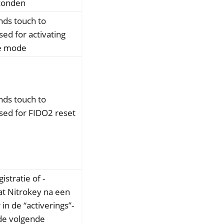
conden
nds touch to
sed for activating
e mode
nds touch to
sed for FIDO2 reset
stratie of -
at Nitrokey na een
in de “activerings”-
de volgende