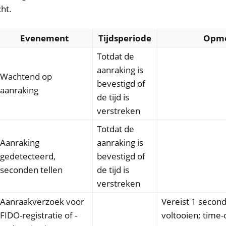
ht.
Evenement
Tijdsperiode
Opme
Totdat de
aanraking is
Wachtend op
bevestigd of
aanraking
de tijd is
verstreken
Totdat de
Aanraking
aanraking is
gedetecteerd,
bevestigd of
seconden tellen
de tijd is
verstreken
Aanraakverzoek voor
Vereist 1 secon
FIDO-registratie of -
voltooien; time-