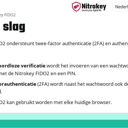
ey FIDO2
 slag
O2 ondersteunt twee-factor authenticatie (2FA) en authen
ys
s
y 3
rdloze verificatie
wordt het invoeren van een wachtw
met de Nitrokey FIDO2 en een PIN.
y Passkey
y FIDO2
orauthenticatie
(2FA) wordt naast het wachtwoord ook d
d.
O2 kan gebruikt worden met elke huidige browser.