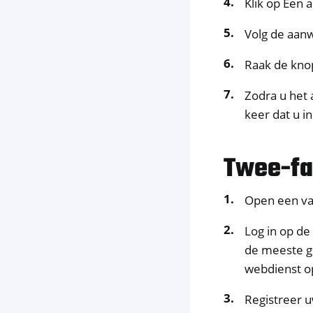
Klik op Een 
Volg de aanw
Raak de kno
Zodra u het
keer dat u i
Twee-fa
Open een v
Log in op de
de meeste g
webdienst 
Registreer u