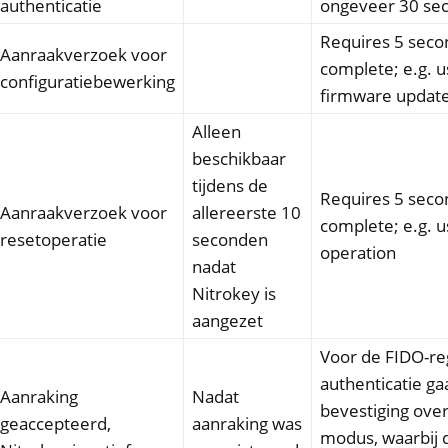
authenticatie
ongeveer 30 se
Requires 5 seco
Aanraakverzoek voor
complete; e.g. u
configuratiebewerking
firmware updat
Alleen
beschikbaar
tijdens de
Requires 5 seco
Aanraakverzoek voor
allereerste 10
complete; e.g. u
resetoperatie
seconden
operation
nadat
Nitrokey is
aangezet
Voor de FIDO-regi
authenticatie ga
Aanraking
Nadat
bevestiging over 
geaccepteerd,
aanraking was
modus, waarbij 