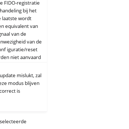
ke FIDO-registratie
handeling bij het
 laatste wordt
en equivalent van
ignaal van de
anwezigheid van de
onf iguratie/reset
den niet aanvaard
update mislukt, zal
deze modus blijven
correct is
eselecteerde