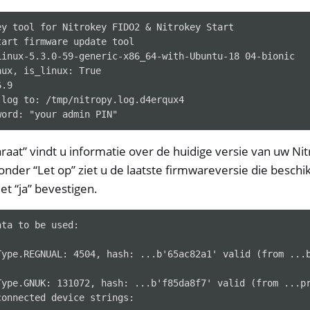
ey tool for Nitrokey FIDO2 & Nitrokey Start
tart firmware update tool
Linux-5.3.0-59-generic-x86_64-with-Ubuntu-18 04-bionic
nux, is_linux: True
6.9
 log to: /tmp/nitropy.log.d4erqux4
word: "your admin PIN"
aat” vindt u informatie over de huidige versie van uw Nitr
onder “Let op” ziet u de laatste firmwareversie die beschi
t “ja” bevestigen.
ta to be used:

Type.REGNUAL: 4504, hash: ...b'65ac82a1' valid (from ...b
Type.GNUK: 131072, hash: ...b'f85da8f7' valid (from ...pr
onnected device strings:
