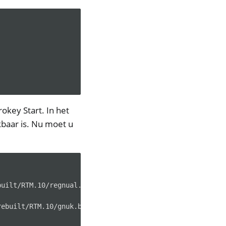
okey Start. In het
kbaar is. Nu moet u
uilt/RTM.10/regnual.bin)

ebuilt/RTM.10/gnuk.bin)
