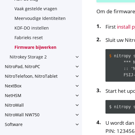
Vaak gestelde vragen
Om de firmware v
Meervoudige Identiteiten
First
install 
KDF-DO instellen
Fabrieks reset
Sluit uw Nit
Firmware bijwerken
$ 
nitropy
Nitrokey Storage 2
Toggle navigation of Nitroke
      *** 
NitroPad, NitroPC
Toggle navigation of NitroPa
      :: '
      FSIJ
NitroTelefoon, NitroTablet
Toggle navigation of NitroTe
NextBox
Toggle navigation of NextBo
Start het up
NetHSM
Toggle navigation of NetHS
NitroWall
Toggle navigation of NitroWa
$
nitropy
NitroWall NW750
Toggle navigation of NitroW
U wordt dan 
Software
Toggle navigation of Softwar
PIN: 123456