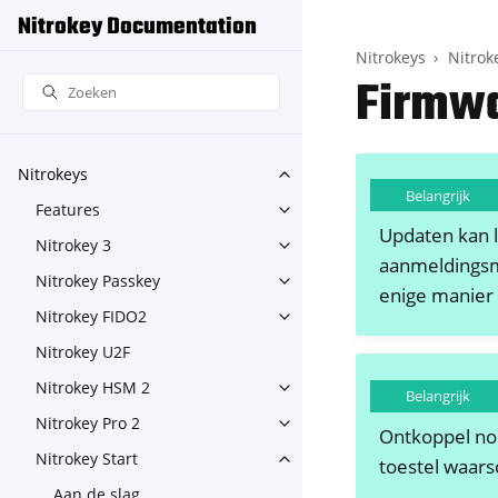
Nitrokey Documentation
Nitrokeys
Nitrok
Firmwa
Nitrokeys
Toggle navigation of Nitroke
Belangrijk
Features
Toggle navigation of Feature
Updaten kan l
Nitrokey 3
Toggle navigation of Nitroke
aanmeldingsme
Nitrokey Passkey
Toggle navigation of Nitroke
enige manier 
Nitrokey FIDO2
Toggle navigation of Nitroke
Nitrokey U2F
Nitrokey HSM 2
Toggle navigation of Nitrok
Belangrijk
Nitrokey Pro 2
Toggle navigation of Nitrokey
Ontkoppel noo
Nitrokey Start
toestel waars
Toggle navigation of Nitrokey
Aan de slag