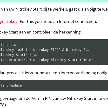
an uw Nitrokey Start bij te werken, gaat u als volgt te we
pynitrokey
. For this you need an Internet connection.
rokey Start aan en controleer de herkenning.
start
y Storage 2
Nitrokey tool for Nitrokey FIDO2 & Nitrokey Start
d, NitroPC
Nitrokey Start' keys:
-1.2.15-87042524: Nitrokey Nitrokey Start (RTM.8)
lefoon, NitroTablet
x
dateproces. Hiervoor hebt u een internetverbinding nodig
M
ll
start
all NW750
gevraagd om de Admin PIN van uw Nitrokey Start in te vo
e
78)