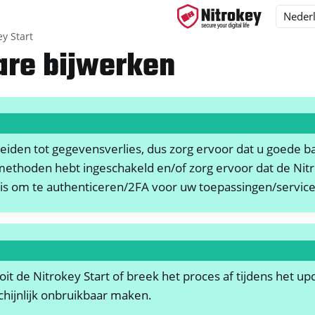
ey Start
re bijwerken
ys
s
eiden tot gegevensverlies, dus zorg ervoor dat u goede b
y 3
thoden hebt ingeschakeld en/of zorg ervoor dat de Nitro
y Passkey
is om te authenticeren/2FA voor uw toepassingen/service
y FIDO2
ey HSM 2
 Pro 2
it de Nitrokey Start of breek het proces af tijdens het upd
chijnlijk onbruikbaar maken.
 Start