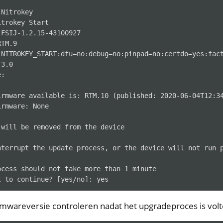
Nitrokey

trokey Start

FSIJ-1.2.15-43100927

TM.9

 NITROKEY_START:dfu=no:debug=no:pinpad=no:certdo=yes:fact
3.0

:

irmware available is: RTM.10 (published: 2020-06-04T12:34
rmware: None

will be removed from the device

nterrupt the update process, or the device will not run p
ocess should not take more than 1 minute

rmwareversie controleren nadat het upgradeproces is volt