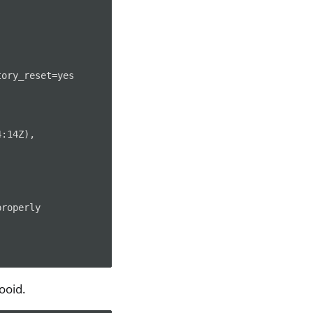
ory_reset=yes

:14Z),

roperly

ooid.