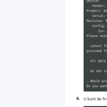
Device:

   Vendor: 
Product: Ni
   Serial: 
Revision: R
   Config:
      Sys: 
Please note
- Latest f
provided fi
- All data 
- Do not i
- Whole pr
U kunt de fi