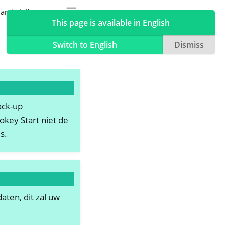
Toggle table of contents sidebar
Toggle Light / Dark / Auto color theme
This page is available in English
Switch to English
Dismiss
ack-up
key Start niet de
s.
aten, dit zal uw