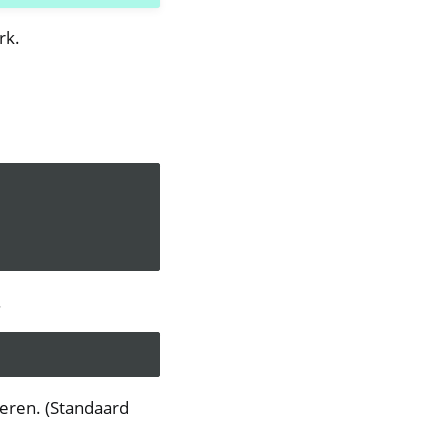
rk.
.
eren. (Standaard