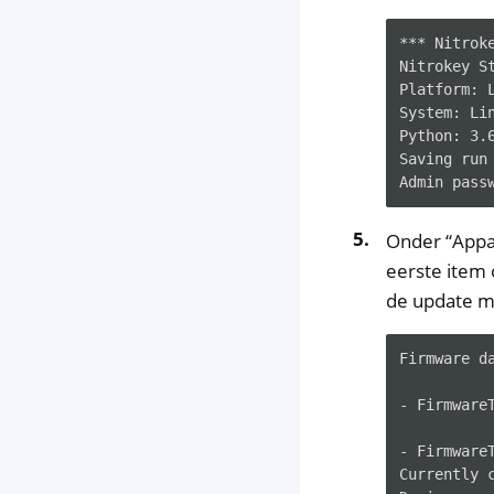
*** Nitrok
Nitrokey S
Platform: 
System: Li
Python: 3.
Saving run
Admin pass
Onder “Appar
eerste item 
de update me
Firmware da
- Firmware
- Firmware
Currently c