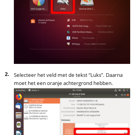
Selecteer het veld met de tekst “Luks”. Daarna
ggle navigation of NitroTelefoon, NitroTablet
moet het een oranje achtergrond hebben.
ggle navigation of NextBox
ggle navigation of NetHSM
ggle navigation of NitroWall
ggle navigation of NitroWall NW750
ggle navigation of Software