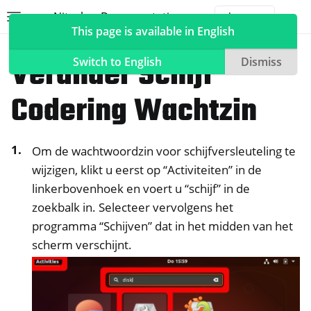
Nitrokey Documentation
Toggle site navigation sidebar
Togg
This page is available in English
NitroPad, NitroPC
Ubuntu
Verander Schijf
Switch to English
Dismiss
Codering Wachtzin
ggle navigation of Nitrokeys
Om de wachtwoordzin voor schijfversleuteling te
ggle navigation of NitroPad, NitroPC
wijzigen, klikt u eerst op “Activiteiten” in de
ggle navigation of Ubuntu
linkerbovenhoek en voert u “schijf” in de
zoekbalk in. Selecteer vervolgens het
programma “Schijven” dat in het midden van het
scherm verschijnt.
ggle navigation of QubesOS
ggle navigation of Heads