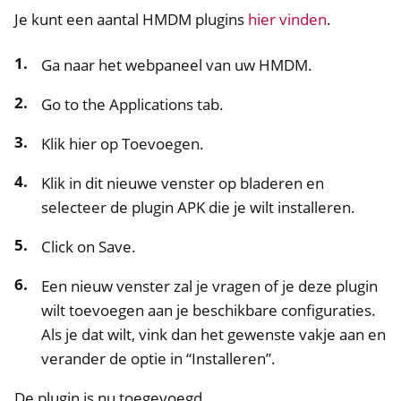
Je kunt een aantal HMDM plugins
hier vinden
.
Ga naar het webpaneel van uw HMDM.
Go to the Applications tab.
Klik hier op Toevoegen.
ggle navigation of NextBox
Klik in dit nieuwe venster op bladeren en
ggle navigation of NetHSM
selecteer de plugin APK die je wilt installeren.
ggle navigation of NitroWall
Click on Save.
ggle navigation of NitroWall NW750
ggle navigation of Software
Een nieuw venster zal je vragen of je deze plugin
wilt toevoegen aan je beschikbare configuraties.
Als je dat wilt, vink dan het gewenste vakje aan en
verander de optie in “Installeren”.
De plugin is nu toegevoegd.