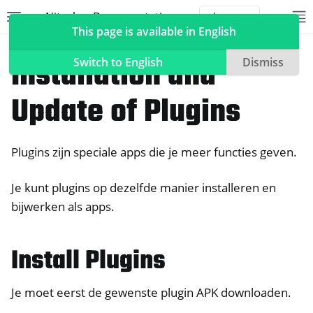
Nitrokey Documentation
Toggle site navigation sidebar
To
Toggle 
This page is available in English
NitroTelefoon, NitroTablet
Headwind MDM (HMDM)
Installation and
Switch to English
Dismiss
Update of Plugins
ggle navigation of Nitrokeys
Plugins zijn speciale apps die je meer functies geven.
ggle navigation of NitroPad, NitroPC
ggle navigation of NitroTelefoon, NitroTablet
Je kunt plugins op dezelfde manier installeren en
bijwerken als apps.
Install Plugins
ggle navigation of Headwind MDM (HMDM)
Je moet eerst de gewenste plugin APK downloaden.