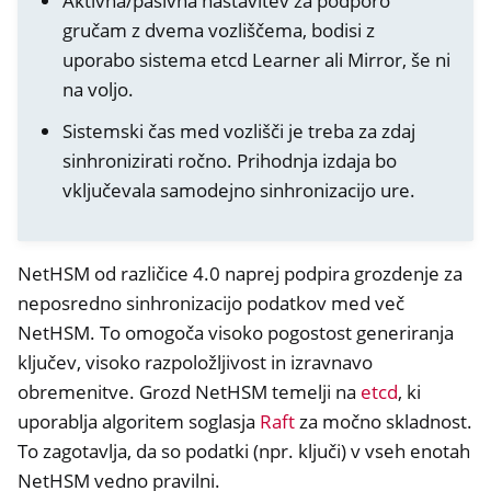
Aktivna/pasivna nastavitev za podporo
gručam z dvema vozliščema, bodisi z
uporabo sistema etcd Learner ali Mirror, še ni
na voljo.
Sistemski čas med vozlišči je treba za zdaj
sinhronizirati ročno. Prihodnja izdaja bo
vključevala samodejno sinhronizacijo ure.
NetHSM od različice 4.0 naprej podpira grozdenje za
neposredno sinhronizacijo podatkov med več
NetHSM. To omogoča visoko pogostost generiranja
ggle navigation of Container
ključev, visoko razpoložljivost in izravnavo
ggle navigation of Compatible Software
obremenitve. Grozd NetHSM temelji na
etcd
, ki
ggle navigation of NitroWall
uporablja algoritem soglasja
Raft
za močno skladnost.
To zagotavlja, da so podatki (npr. ključi) v vseh enotah
ggle navigation of NitroWall NW750
NetHSM vedno pravilni.
ggle navigation of Programska oprema