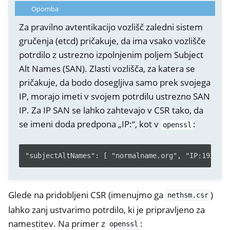
Opomba
Za pravilno avtentikacijo vozlišč zaledni sistem
gručenja (etcd) pričakuje, da ima vsako vozlišče
potrdilo z ustrezno izpolnjenim poljem Subject
Alt Names (SAN). Zlasti vozlišča, za katera se
pričakuje, da bodo dosegljiva samo prek svojega
IP, morajo imeti v svojem potrdilu ustrezno SAN
IP. Za IP SAN se lahko zahtevajo v CSR tako, da
se imeni doda predpona „IP:“, kot v
:
openssl
Glede na pridobljeni CSR (imenujmo ga
)
nethsm.csr
lahko zanj ustvarimo potrdilo, ki je pripravljeno za
namestitev. Na primer z
:
openssl