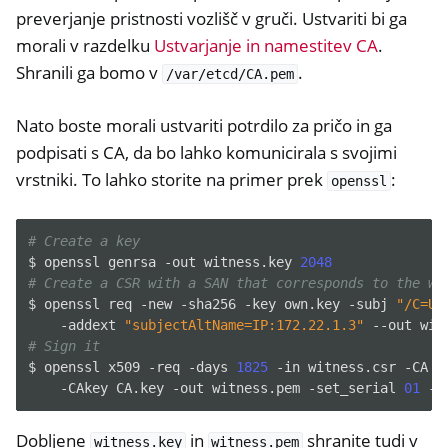
preverjanje pristnosti vozlišč v gruči. Ustvariti bi ga
morali v razdelku
Ustvarjanje in namestitev CA
.
Shranili ga bomo v
.
/var/etcd/CA.pem
Nato boste morali ustvariti potrdilo za pričo in ga
podpisati s CA, da bo lahko komunicirala s svojimi
vrstniki. To lahko storite na primer prek
:
openssl
# Create a key
$
openssl
genrsa
-out
witness.key
2048
# Create a CSR with a SAN that corresponds to the wi
$
openssl
req
-new
-sha256
-key
own.key
-subj
"/C=US
-addext
"subjectAltName=IP:172.22.1.3"
--out
# Sign it
$
openssl
x509
-req
-days
1825
-in
witness.csr
-CA
C
-CAkey
CA.key
-out
witness.pem
-set_serial
01
Dobljene
in
shranite tudi v
witness.key
witness.pem