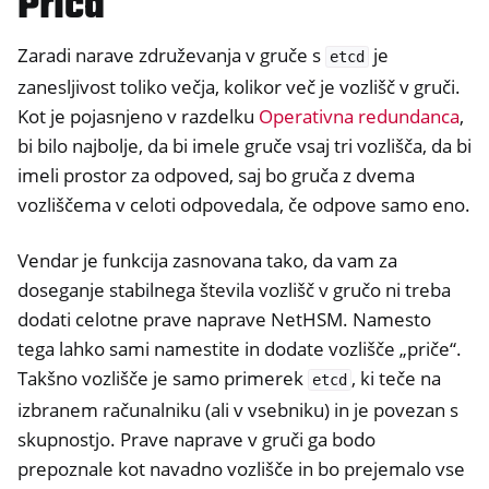
Priča
Zaradi narave združevanja v gruče s
je
etcd
zanesljivost toliko večja, kolikor več je vozlišč v gruči.
Kot je pojasnjeno v razdelku
Operativna redundanca
,
bi bilo najbolje, da bi imele gruče vsaj tri vozlišča, da bi
imeli prostor za odpoved, saj bo gruča z dvema
vozliščema v celoti odpovedala, če odpove samo eno.
Vendar je funkcija zasnovana tako, da vam za
doseganje stabilnega števila vozlišč v gručo ni treba
dodati celotne prave naprave NetHSM. Namesto
tega lahko sami namestite in dodate vozlišče „priče“.
Takšno vozlišče je samo primerek
, ki teče na
etcd
izbranem računalniku (ali v vsebniku) in je povezan s
skupnostjo. Prave naprave v gruči ga bodo
prepoznale kot navadno vozlišče in bo prejemalo vse