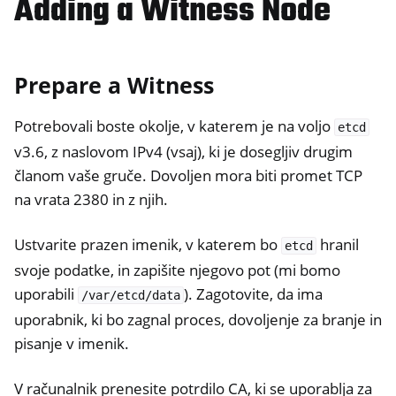
Adding a Witness Node
Prepare a Witness
Potrebovali boste okolje, v katerem je na voljo
etcd
v3.6, z naslovom IPv4 (vsaj), ki je dosegljiv drugim
članom vaše gruče. Dovoljen mora biti promet TCP
na vrata 2380 in z njih.
Ustvarite prazen imenik, v katerem bo
hranil
etcd
svoje podatke, in zapišite njegovo pot (mi bomo
uporabili
). Zagotovite, da ima
/var/etcd/data
uporabnik, ki bo zagnal proces, dovoljenje za branje in
pisanje v imenik.
V računalnik prenesite potrdilo CA, ki se uporablja za