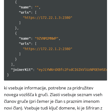
{
"name"
:
""
,
"urls"
:
[
"https://172.22.1.3:2380"
]
},
{
"name"
:
"9ZVNM2MNWP"
,
"urls"
:
[
"https://172.22.1.2:2380"
]
}
],
"joinerKit"
:
"eyJiYWNrdXBfc2FsdCI6IkVlUzNPOEhHSEc5
}
ki vsebuje informacije, potrebne za pridružitev
novega vozlišča k gruči. Zlasti vsebuje seznam vseh
članov gruče (pri čemer je član s praznim imenom
novi član). Vsebuje tudi ključ domene, ki je šifriran z