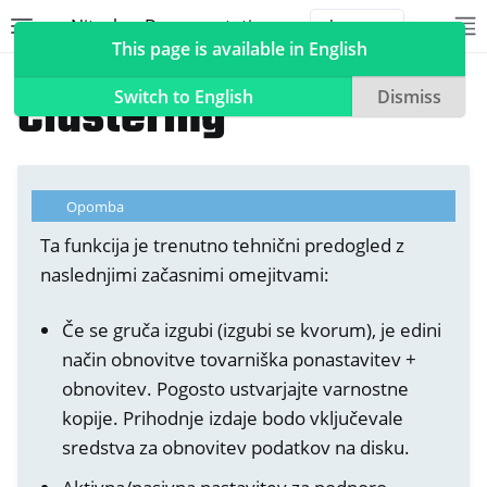
Nitrokey Documentation
Toggle site navigation sidebar
To
Toggle 
This page is available in English
NetHSM
Clustering
Switch to English
Dismiss
ggle navigation of Nitrokeys
Opomba
ggle navigation of NitroPad, NitroPC
Ta funkcija je trenutno tehnični predogled z
naslednjimi začasnimi omejitvami:
ggle navigation of NitroPhone, NitroTablet
ggle navigation of NextBox
Če se gruča izgubi (izgubi se kvorum), je edini
ggle navigation of NetHSM
način obnovitve tovarniška ponastavitev +
obnovitev. Pogosto ustvarjajte varnostne
kopije. Prihodnje izdaje bodo vključevale
sredstva za obnovitev podatkov na disku.