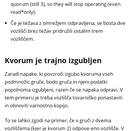
quorum (still 3), so they will stop operating (even
read*only).
Če je težava z omrežjem odpravljena, se bosta dve
vozlišči brez težav pridružili ostalim trem
vozliščem.
Kvorum je trajno izgubljen
Zaradi napake, ki povzroči izgubo kvoruma vseh
podmnožic gruče, bodo gruča in njeni podatki
popolnoma izgubljeni, razen če se napaka odpravi. V
tem primeru je treba vozlišča tovarniško ponastaviti
in obnoviti varnostno kopijo.
To se lahko zgodi na primer, če v gruči z dvema
vozliščema (kjer je kvorum 2) odpove eno vozlišče. V