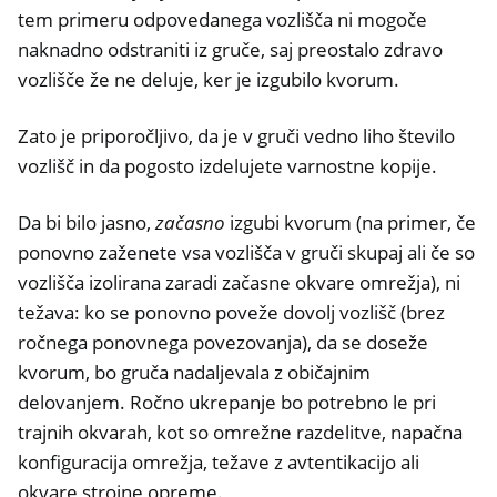
tem primeru odpovedanega vozlišča ni mogoče
naknadno odstraniti iz gruče, saj preostalo zdravo
vozlišče že ne deluje, ker je izgubilo kvorum.
Zato je priporočljivo, da je v gruči vedno liho število
vozlišč in da pogosto izdelujete varnostne kopije.
Da bi bilo jasno,
začasno
izgubi kvorum (na primer, če
ponovno zaženete vsa vozlišča v gruči skupaj ali če so
vozlišča izolirana zaradi začasne okvare omrežja), ni
težava: ko se ponovno poveže dovolj vozlišč (brez
ročnega ponovnega povezovanja), da se doseže
kvorum, bo gruča nadaljevala z običajnim
delovanjem. Ročno ukrepanje bo potrebno le pri
trajnih okvarah, kot so omrežne razdelitve, napačna
konfiguracija omrežja, težave z avtentikacijo ali
okvare strojne opreme.