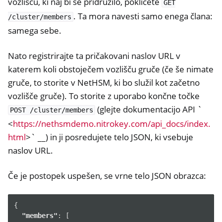
vozlišču, ki naj bi se pridružilo, pokličete
GET
. Ta mora navesti samo enega člana:
/cluster/members
samega sebe.
Nato registrirajte ta pričakovani naslov URL v
katerem koli obstoječem vozlišču gruče (če še nimate
gruče, to storite v NetHSM, ki bo služil kot začetno
vozlišče gruče). To storite z uporabo končne točke
(glejte dokumentacijo API `
POST
/cluster/members
<
https://nethsmdemo.nitrokey.com/api_docs/index.
html
>` __) in ji posredujete telo JSON, ki vsebuje
naslov URL.
Če je postopek uspešen, se vrne telo JSON obrazca:
{
"members"
:
[