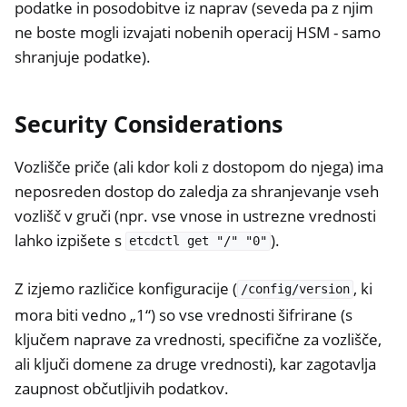
podatke in posodobitve iz naprav (seveda pa z njim
ne boste mogli izvajati nobenih operacij HSM - samo
shranjuje podatke).
Security Considerations
Vozlišče priče (ali kdor koli z dostopom do njega) ima
neposreden dostop do zaledja za shranjevanje vseh
vozlišč v gruči (npr. vse vnose in ustrezne vrednosti
lahko izpišete s
).
etcdctl
get
"/"
"0"
Z izjemo različice konfiguracije (
, ki
/config/version
mora biti vedno „1“) so vse vrednosti šifrirane (s
ključem naprave za vrednosti, specifične za vozlišče,
ali ključi domene za druge vrednosti), kar zagotavlja
zaupnost občutljivih podatkov.