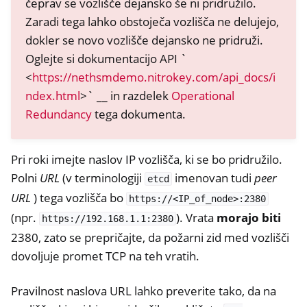
čeprav se vozlišče dejansko še ni pridružilo.
Zaradi tega lahko obstoječa vozlišča ne delujejo,
dokler se novo vozlišče dejansko ne pridruži.
Oglejte si dokumentacijo API `
<
https://nethsmdemo.nitrokey.com/api_docs/i
ndex.html
>` __ in razdelek
Operational
Redundancy
tega dokumenta.
Pri roki imejte naslov IP vozlišča, ki se bo pridružilo.
Polni
URL
(v terminologiji
imenovan tudi
peer
etcd
URL
) tega vozlišča bo
https://<IP_of_node>:2380
(npr.
). Vrata
morajo biti
https://192.168.1.1:2380
2380, zato se prepričajte, da požarni zid med vozlišči
dovoljuje promet TCP na teh vratih.
Pravilnost naslova URL lahko preverite tako, da na