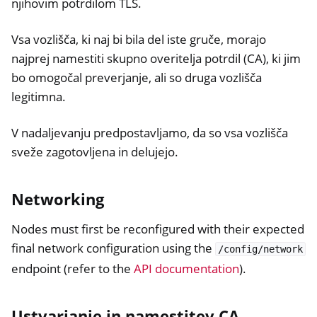
njihovim potrdilom TLS.
Vsa vozlišča, ki naj bi bila del iste gruče, morajo
najprej namestiti skupno overitelja potrdil (CA), ki jim
bo omogočal preverjanje, ali so druga vozlišča
legitimna.
V nadaljevanju predpostavljamo, da so vsa vozlišča
sveže zagotovljena in delujejo.
Networking
Nodes must first be reconfigured with their expected
final network configuration using the
/config/network
endpoint (refer to the
API documentation
).
Ustvarjanje in namestitev CA