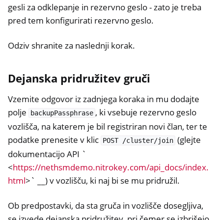
gesli za odklepanje in rezervno geslo - zato je treba
pred tem konfigurirati rezervno geslo.
Odziv shranite za naslednji korak.
Dejanska pridružitev gruči
Vzemite odgovor iz zadnjega koraka in mu dodajte
polje
, ki vsebuje rezervno geslo
backupPassphrase
vozlišča, na katerem je bil registriran novi član, ter te
podatke prenesite v klic
(glejte
POST
/cluster/join
dokumentacijo API `
<
https://nethsmdemo.nitrokey.com/api_docs/index.
html
>` __) v vozlišču, ki naj bi se mu pridružil.
Ob predpostavki, da sta gruča in vozlišče dosegljiva,
se izvede dejanska pridružitev, pri čemer se izbrišejo