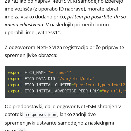
Za razliko od naprav NetHSM, ki samodejno izberejo
ime vozlišča (z uporabo ID naprave), morate izbrati
ime za vsako dodano pričo,
pri tem pa poskrbite, da so
imena edinstvena
. V naslednjih primerih bomo
uporabili ime „witness1“.
Z odgovorom NetHSM za registracijo priče pripravite
spremenljivke obrazca:
export
ETCD_NAME
=
"witness1"
export
ETCD_DATA_DIR
=
"/var/etcd/data"
export
ETCD_INITIAL_CLUSTER
=
"peer1=url1,peer1=url2,p
export
ETCD_INITIAL_ADVERTISE_PEER_URLS
=
"my_url1,my_
Ob predpostavki, da je odgovor NetHSM shranjen v
datoteki
, lahko zadnji dve
response.json
spremenljivki ustvarite samodejno z naslednjimi
izrazi
: