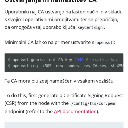
Uporabniki naj CA ustvarijo na lasten način in v skladu
s svojimi operativnimi omejitvami ter se prepričajo,
da omogoča vsaj uporabo ključa
.
keyCertSign
Minimalni CA lahko na primer ustvarite s
:
openssl
$
openssl
genrsa
-out
CA.key
2048
# create a key
$
openssl
req
-x509
-new
-nodes
-key
CA.key
-sha256
Ta CA mora biti zdaj nameščen v vsakem vozlišču.
To do this, first generate a Certificate Signing Request
(CSR) from the node with the
/config/tls/csr.pem
endpoint (refer to the
API documentation
).