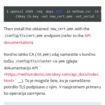
$
openssl
x509
-req
-days
1825
-in
nethsm.csr
-CA
CA
-CAkey
CA.key
-out
new_cert.pem
-set_serial
01
Then install the obtained
with the
new_cert.pem
endpoint (refer to the
API
/config/tls/cert.pem
documentation
).
Končno lahko CA (
) zdaj namestite s končno
CA.pem
točko
(glejte
/config/tls/cluster-ca.pem
dokumentacijo API `
<
https://nethsmdemo.nitrokey.com/api_docs/index.
html
>` __). To je mogoče šele, ko je nameščeno
potrdilo TLS podpisano z njim. V nasprotnem primeru
bo operacija zavrnjena.