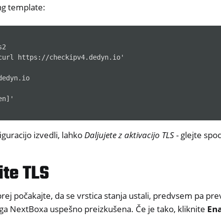
ng template:
2

curl https://checkipv4.dedyn.io'

edyn.io

n]'

iguracijo izvedli, lahko
Daljujete z aktivacijo TLS
- glejte spod
te TLS
prej počakajte, da se vrstica stanja ustali, predvsem pa preve
a NextBoxa uspešno preizkušena. Če je tako, kliknite
Ena