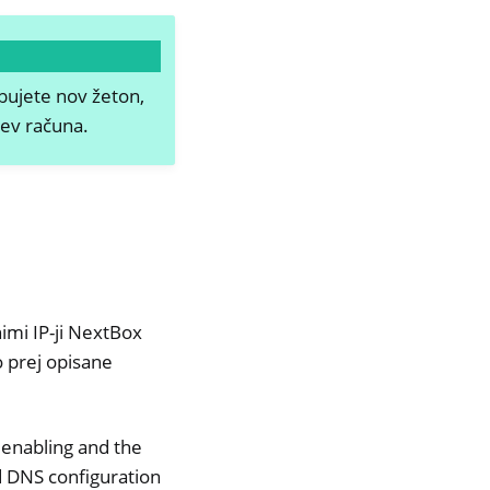
bujete nov žeton,
ev računa.
mi IP-ji NextBox
o prej opisane
s enabling and the
d DNS configuration