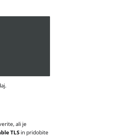
aj.
rite, ali je
ble TLS
in pridobite