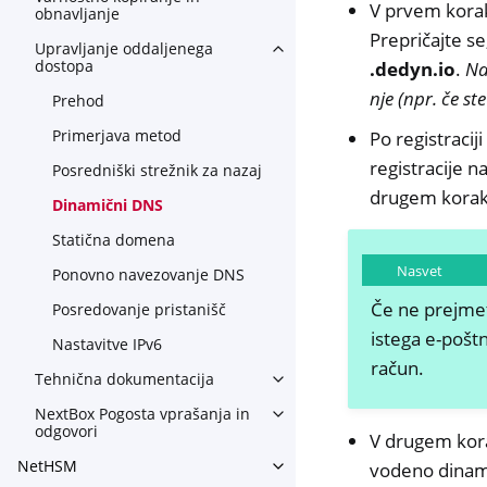
V prvem koraku
obnavljanje
Prepričajte s
Upravljanje oddaljenega
Toggle navigation of Upravl
dostopa
.dedyn.io
.
Na
nje (npr. če st
Prehod
Primerjava metod
Po registracij
registracije n
Posredniški strežnik za nazaj
drugem korak
Dinamični DNS
Statična domena
Nasvet
Ponovno navezovanje DNS
Če ne prejmet
Posredovanje pristanišč
istega e-pošt
Nastavitve IPv6
račun.
Tehnična dokumentacija
Toggle navigation of Tehnič
NextBox Pogosta vprašanja in
Toggle navigation of NextBox
odgovori
V drugem kora
NetHSM
vodeno dinam
Toggle navigation of NetHS