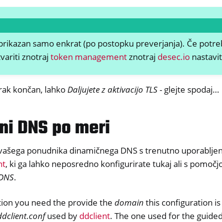
ll
all NW750
amska oprema
prikazan samo enkrat (po postopku preverjanja). Če potre
variti znotraj
token management
znotraj
desec.io
nastavit
orak končan, lahko
Daljujete z aktivacijo TLS
- glejte spodaj…
ni DNS po meri
vašega ponudnika dinamičnega DNS s trenutno uporabljeni
nt
, ki ga lahko neposredno konfigurirate tukaj ali s pomočj
 DNS
.
ation you need the provide the
domain
this configuration i
ddclient.conf
used by
ddclient
. The one used for the guide