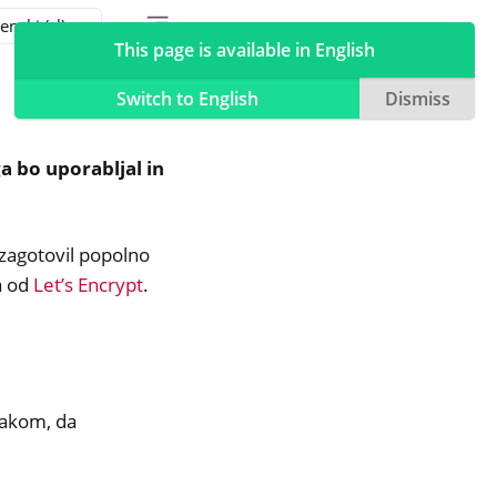
Toggle table of contents sidebar
Toggle Light / Dark / Auto color theme
This page is available in English
Switch to English
Dismiss
 bo uporabljal in
 zagotovil popolno
a od
Let’s Encrypt
.
rakom, da