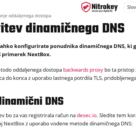
anje oddaljenega dostopa
itev dinamičnega DNS
lahko konfigurirate ponudnika dinamičnega DNS, ki ga
ys
š primerek NextBox.
d, NitroPC
one, NitroTablet
etodo oddaljenega dostopa
backwards proxy
bo ta pristop
nca do konca z uporabo lastnega potrdila TLS, pridobljeneg
x
dinamični DNS
v bo za vas registrirala račun na
desec.io
. Sledite tem ko
izacija namiznih in mobilnih naprav
voj NextBox z uporabo vodene metode dinamičnega DNS: