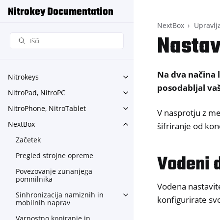
Nitrokey Documentation
NextBox
Upravlj
Nastav
Na dva načina 
Nitrokeys
Toggle navigation of Nitroke
posodabljal va
NitroPad, NitroPC
Toggle navigation of NitroPa
NitroPhone, NitroTablet
Toggle navigation of NitroPh
V nasprotju z m
NextBox
šifriranje od ko
Toggle navigation of NextBo
Začetek
Vodeni 
Pregled strojne opreme
Povezovanje zunanjega
pomnilnika
Vodena nastavite
Sinhronizacija namiznih in
Toggle navigation of Sinhron
konfigurirate s
mobilnih naprav
Varnostno kopiranje in