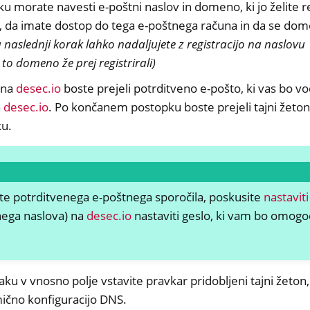
 morate navesti e-poštni naslov in domeno, ki jo želite reg
e, da imate dostop do tega e-poštnega računa in da se do
janje oddaljenega dostopa
 naslednji korak lahko nadaljujete z registracijo na naslovu 
e to domeno že prej registrirali)
i na
desec.io
boste prejeli potrditveno e-pošto, ki vas bo v
a
desec.io
. Po končanem postopku boste prejeli tajni žeton,
u.
e potrditvenega e-poštnega sporočila, poskusite
nastaviti
nega naslova) na
desec.io
nastaviti geslo, ki vam bo omogoč
na dokumentacija
 Pogosta vprašanja in odgovori
ku v vnosno polje vstavite pravkar pridobljeni tajni žeton
ično konfiguracijo DNS.
M