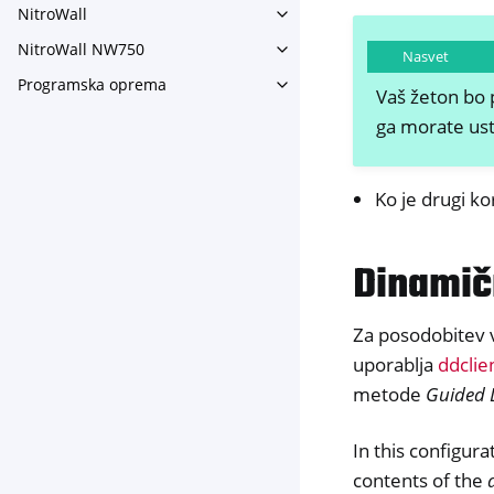
NitroWall
Toggle navigation of NitroWa
NitroWall NW750
Toggle navigation of NitroW
Nasvet
Programska oprema
Toggle navigation of Progr
Vaš žeton bo 
ga morate ust
Ko je drugi k
Dinamič
Za posodobitev 
uporablja
ddclie
metode
Guided
In this configur
contents of the