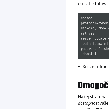
uses the followi
daemon=300

protocol=dyndns
use=cmd, cmd='
ssl=yes

server=update.d
login=[domain]

password='[toke
Ko ste to konf
Omogoči
Na tej strani naj
dostopnost
vašeg