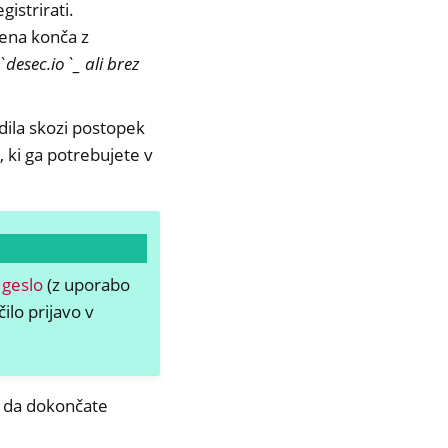
istrirati.
mena konča z
`desec.io`_ ali brez
odila skozi postopek
 ki ga potrebujete v
 geslo
(z uporabo
ilo prijavo v
, da dokončate