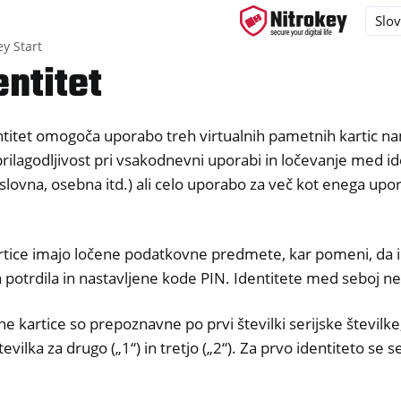
ey Start
entitet
ntitet omogoča uporabo treh virtualnih pametnih kartic n
ys
ilagodljivost pri vsakodnevni uporabi in ločevanje med i
s
lovna, osebna itd.) ali celo uporabo za več kot enega upo
y 3
y Passkey
tice imajo ločene podatkovne predmete, kar pomeni, da i
y FIDO2
a potrdila in nastavljene kode PIN. Identitete med seboj ne
ey HSM 2
e kartice so prepoznavne po prvi številki serijske številke
tevilka za drugo („1“) in tretjo („2“). Za prvo identiteto se s
 Pro 2
 Start