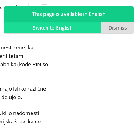
Toggle table of contents sidebar
Toggle Light / Dark / Auto color theme
This page is available in English
Switch to English
Dismiss
amesto ene, kar
dentitetami
rabnika (kode PIN so
majo lahko različne
 delujejo.
, ki jo nadomesti
erijska številka ne