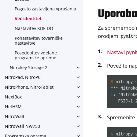
Uporab
Pogosto zastavljena vprašanja
Več identitet
Za spremembo ide
Nastavitev KDF-DO
orodjem
pynitr
Ponastavitev tovarniške
nastavitve
Nastavi pyni
Posodobitev vdelane
programske opreme
Povežite napr
Nitrokey Storage 2
Toggle navigation of Nitroke
NitroPad, NitroPC
Toggle navigation of NitroPa
$ 
nitropy
NitroPhone, NitroTablet
*** Nitrok
Toggle navigation of NitroPh
:: 'Nitrok
NextBox
Toggle navigation of NextBo
   FSIJ-1.
NetHSM
Toggle navigation of NetHS
NitroWall
Spremenite i
Toggle navigation of NitroWa
NitroWall NW750
Toggle navigation of NitroW
$ 
nitropy
Programska oprema