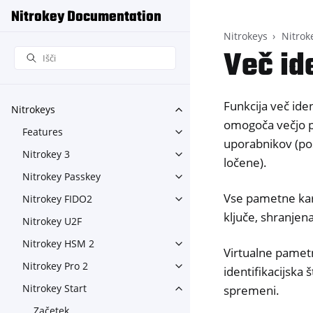
Nitrokey Documentation
Nitrokeys
Nitrok
Več id
Funkcija več ide
Nitrokeys
Toggle navigation of Nitroke
omogoča večjo pr
Features
Toggle navigation of Feature
uporabnikov (pos
Nitrokey 3
Toggle navigation of Nitroke
ločene).
Nitrokey Passkey
Toggle navigation of Nitroke
Vse pametne kar
Nitrokey FIDO2
Toggle navigation of Nitroke
ključe, shranjen
Nitrokey U2F
Nitrokey HSM 2
Toggle navigation of Nitrok
Virtualne pametn
Nitrokey Pro 2
identifikacijska š
Toggle navigation of Nitrokey
Nitrokey Start
spremeni.
Toggle navigation of Nitrokey
Začetek