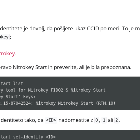
a
ntitete je dovolj, da pošljete ukaz CCID po meri. To je 
:
okey
trokey
.
avo Nitrokey Start in preverite, ali je bila prepoznana.
y Storage 2
d, NitroPC
start
ey tool for Nitrokey FIDO2 & Nitrokey Start
one, NitroTablet
ey Start' keys:
x
2.15-87042524: Nitrokey Nitrokey Start (RTM.10)
M
dentiteto tako, da
nadomestite z
,
ali
.
<ID>
0
1
2
ll
all NW750
start
set-identity