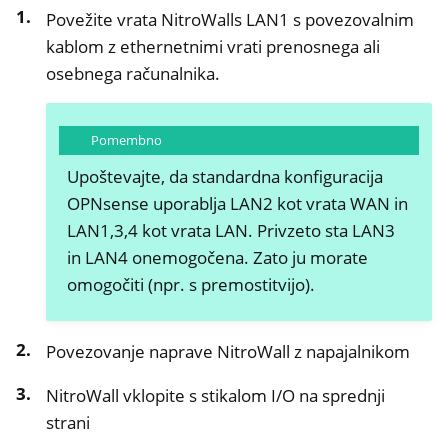
ggle navigation of NitroWall NW750
Povežite vrata NitroWalls LAN1 s povezovalnim
ggle navigation of Programska oprema
kablom z ethernetnimi vrati prenosnega ali
osebnega računalnika.
Pomembno
Upoštevajte, da standardna konfiguracija
OPNsense uporablja LAN2 kot vrata WAN in
LAN1,3,4 kot vrata LAN. Privzeto sta LAN3
in LAN4 onemogočena. Zato ju morate
omogočiti (npr. s premostitvijo).
Povezovanje naprave NitroWall z napajalnikom
NitroWall vklopite s stikalom I/O na sprednji
strani