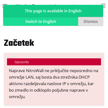
Nitrokey Documentation
Toggle site navigation sidebar
To
Toggle 
This page is available in English
NitroWall
Switch to English
Dismiss
Začetek
ggle navigation of Nitrokeys
ggle navigation of NitroPad, NitroPC
ggle navigation of NitroPhone, NitroTablet
Opozorilo
ggle navigation of NextBox
Naprave NitroWall ne priključite neposredno na
ggle navigation of NetHSM
omrežje LAN, saj bosta dva strežnika DHCP
aktivno razdeljevala naslove IP v omrežju, kar
ggle navigation of NitroWall
bo zmedlo in odklopilo poljubne naprave v
omrežju.