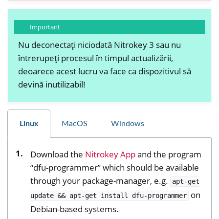
ggle navigation of Nitrokey Storage 2
Important
Nu deconectați niciodată Nitrokey 3 sau nu
întrerupeți procesul în timpul actualizării,
deoarece acest lucru va face ca dispozitivul să
devină inutilizabil!
ggle navigation of NitroPad, NitroPC
ggle navigation of NitroPhone, NitroTablet
Linux
MacOS
Windows
ggle navigation of NextBox
Download the
Nitrokey App
and the program
ggle navigation of NetHSM
“dfu-programmer” which should be available
ggle navigation of NitroWall
through your package-manager, e.g.
apt-get
ggle navigation of NitroWall NW750
on
update
&&
apt-get
install
dfu-programmer
ggle navigation of Software
Debian-based systems.