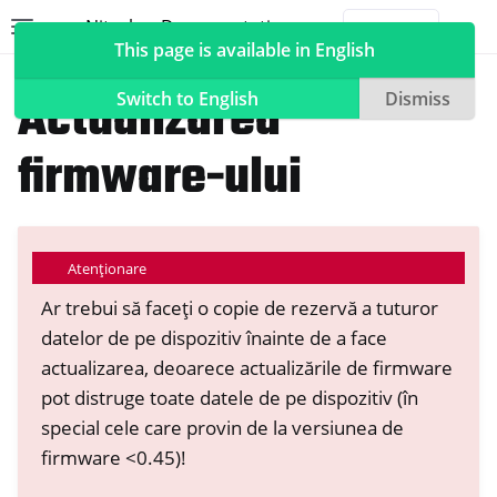
Nitrokey Documentation
Toggle site navigation sidebar
Togg
This page is available in English
Nitrokeys
Nitrokey Storage 2
Actualizarea
Switch to English
Dismiss
firmware-ului
ggle navigation of Nitrokeys
ggle navigation of Features
Atenționare
ggle navigation of Nitrokey 3
Ar trebui să faceți o copie de rezervă a tuturor
ggle navigation of Nitrokey Passkey
datelor de pe dispozitiv înainte de a face
ggle navigation of Nitrokey FIDO2
actualizarea, deoarece actualizările de firmware
pot distruge toate datele de pe dispozitiv (în
ggle navigation of Nitrokey HSM 2
special cele care provin de la versiunea de
firmware <0.45)!
ggle navigation of Nitrokey Pro 2
ggle navigation of Nitrokey Start