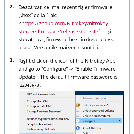
Descărcați cel mai recent fișier firmware
„.hex” de la ` aici
<
https://github.com/Nitrokey/nitrokey-
storage-firmware/releases/latest
>`__ și
stocați-l ca „firmware.hex” în dosarul dvs. de
acasă. Versiunile mai vechi sunt
ici
.
Right click on the icon of the Nitrokey App
and go to “Configure” -> “Enable Firmware
Update”. The default firmware password is
.
12345678