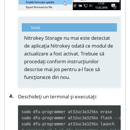
Notă
Nitrokey Storage nu mai este detectat
de aplicația Nitrokey odată ce modul de
actualizare a fost activat. Trebuie să
procedați conform instrucțiunilor
descrise mai jos pentru a-l face să
funcționeze din nou.
Deschideți un terminal și executați:
sudo
dfu-programmer
at32uc3a3256s
erase

sudo
dfu-programmer
at32uc3a3256s
flash
--supp
sudo
dfu-programmer
at32uc3a3256s