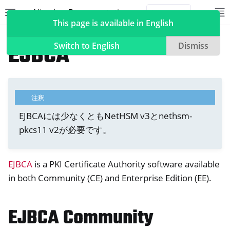
Nitrokey Documentation
Toggle site navigation sidebar
To
Toggle 
This page is available in English
NetHSM
Compatible Software
EJBCA
Switch to English
Dismiss
ggle navigation of Nitrokeys
注釈
ggle navigation of NitroPad, NitroPC
EJBCAには少なくともNetHSM v3とnethsm-
pkcs11 v2が必要です。
oggle navigation of ニトロフォン、ニトロタブレット
ggle navigation of NextBox
EJBCA
is a PKI Certificate Authority software available
ggle navigation of NetHSM
in both Community (CE) and Enterprise Edition (EE).
EJBCA Community