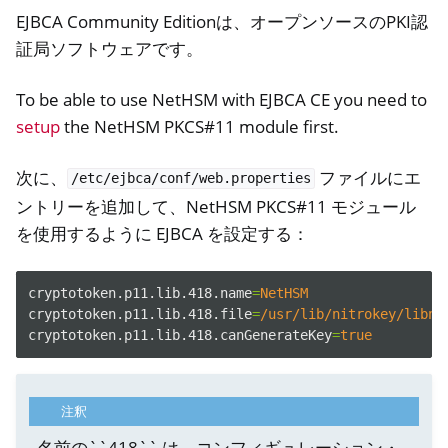
EJBCA Community Editionは、オープンソースのPKI認
証局ソフトウェアです。
To be able to use NetHSM with EJBCA CE you need to
setup
the NetHSM PKCS#11 module first.
次に、
ファイルにエ
/etc/ejbca/conf/web.properties
ントリーを追加して、NetHSM PKCS#11 モジュール
を使用するように EJBCA を設定する：
cryptotoken.p11.lib.418.name
=
NetHSM
cryptotoken.p11.lib.418.file
=
/usr/lib/nitrokey/libne
ggle navigation of Container
cryptotoken.p11.lib.418.canGenerateKey
=
true
ggle navigation of Compatible Software
注釈
名前の``418`` は、コンフィギュレーション・