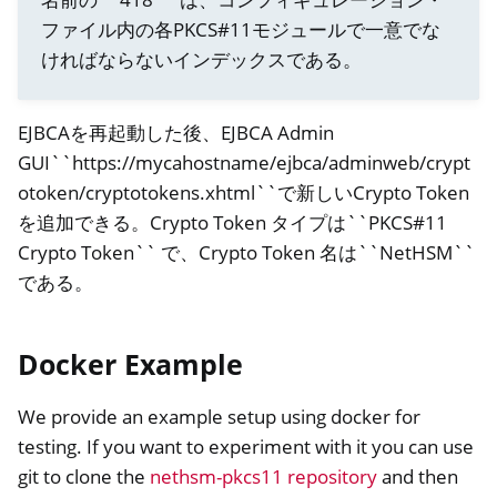
ファイル内の各PKCS#11モジュールで一意でな
ければならないインデックスである。
EJBCAを再起動した後、EJBCA Admin
GUI``https://mycahostname/ejbca/adminweb/crypt
otoken/cryptotokens.xhtml``で新しいCrypto Token
を追加できる。Crypto Token タイプは``PKCS#11
Crypto Token`` で、Crypto Token 名は``NetHSM``
ggle navigation of NitroWall
である。
ggle navigation of NitroWall NW750
ggle navigation of ソフトウェア
Docker Example
We provide an example setup using docker for
testing. If you want to experiment with it you can use
git to clone the
nethsm-pkcs11 repository
and then