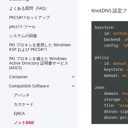
よくある質問（FAQ）
KnotDNS 設定フ
PKCS#11セットアップ
pkcs11-ツール
keystore
:
- id
:
nethsm
システムの回復
backend
:
p
PKI プロキシを使用した Windows
config
:
"p
KSP および PKCS#11
policy
:
PKI プロキシを備えた Windows
Active Directory 証明書サービス
- id
:
manual
(ADCS)
keystore
:
manual
:
on
Container
Toggle navigation of Contain
Compatible Software
Toggle navigation of Compat
zone
:
- domain
:
ex
アパッチ
storage
:
"
カスケード
file
:
"exa
dnssec-sig
EJBCA
dnssec-pol
ノットDNS