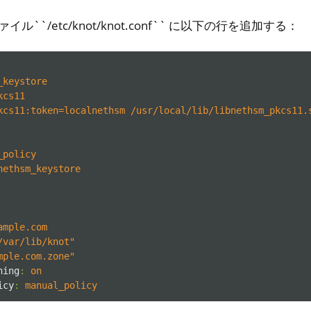
ァイル``/etc/knot/knot.conf`` に以下の行を追加する：
_keystore
kcs11
kcs11:token=localnethsm /usr/local/lib/libnethsm_pkcs11.
_policy
nethsm_keystore
er
ible Software
ample.com
/var/lib/knot"
mple.com.zone"
ning
:
on
icy
:
manual_policy