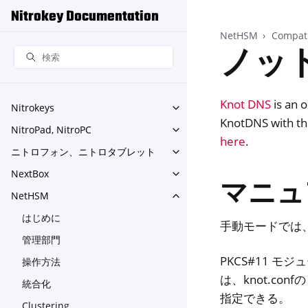
Nitrokey Documentation
NetHSM
Compati
ノット
Knot DNS
is an 
Nitrokeys
Toggle navigation of Nitroke
KnotDNS with th
NitroPad, NitroPC
Toggle navigation of NitroPa
here
.
ニトロフォン、ニトロタブレット
Toggle navigation o
NextBox
Toggle navigation of NextBo
マニュ
NetHSM
Toggle navigation of NetHS
はじめに
手動モードでは
管理部門
PKCS#11 
操作方法
は、knot.confの
統合化
指定できる。
Clustering