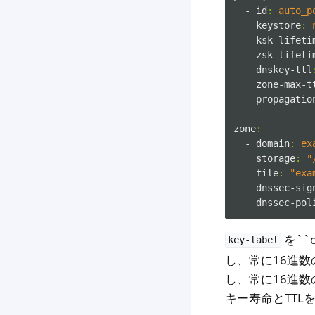
- id
:
auto_p
keystore
:
ksk-lifeti
zsk-lifeti
dnskey-ttl
zone-max-t
propagatio
zone
:
- domain
:
ex
storage
:
"
file
:
"exa
dnssec-sig
dnssec-pol
を``
key-label
し、常に16進数
し、常に16進
キー寿命とTTL