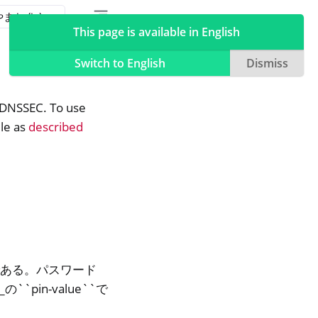
Toggle table of contents sidebar
Toggle Light / Dark / Auto color theme
This page is available in English
Switch to English
Dismiss
r DNSSEC. To use
le as
described
みである。パスワード
_の``pin-value``で