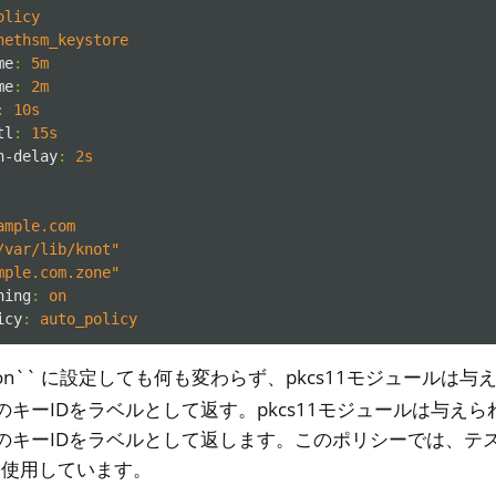
olicy
nethsm_keystore
me
:
5m
me
:
2m
:
10s
tl
:
15s
n-delay
:
2s
ample.com
/var/lib/knot"
mple.com.zone"
ning
:
on
icy
:
auto_policy
on`` に設定しても何も変わらず、pkcs11モジュールは
のキーIDをラベルとして返す。pkcs11モジュールは与え
数のキーIDをラベルとして返します。このポリシーでは、テ
を使用しています。