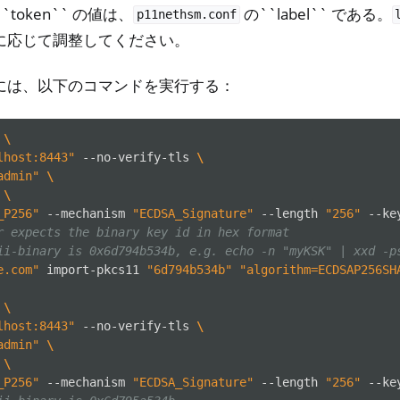
``token`` の値は、
の``label`` である。
p11nethsm.conf
に応じて調整してください。
には、以下のコマンドを実行する：
\
lhost:8443"
--no-verify-tls
\
ll
admin"
\
all NW750
\
_P256"
--mechanism
"ECDSA_Signature"
--length
"256"
--ke
トウェア
r expects the binary key id in hex format
ii-binary is 0x6d794b534b, e.g. echo -n "myKSK" | xxd -p
e.com"
import-pkcs11
"6d794b534b"
"algorithm=ECDSAP256SH
\
lhost:8443"
--no-verify-tls
\
admin"
\
\
_P256"
--mechanism
"ECDSA_Signature"
--length
"256"
--ke