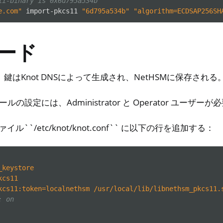
ii-binary is 0x6d795a534b
e.com"
import-pkcs11
"6d795a534b"
"algorithm=ECDSAP256SH
ード
鍵はKnot DNSによって生成され、NetHSMに保存される
ュールの設定には、Administrator と Operator ユーザー
ァイル``/etc/knot/knot.conf`` に以下の行を追加する：
_keystore
kcs11
kcs11:token=localnethsm /usr/local/lib/libnethsm_pkcs11.
: on