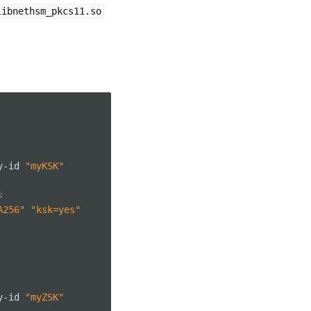
libnethsm_pkcs11.so
y-id
"myKSK"
s
A256"
"ksk=yes"
y-id
"myZSK"