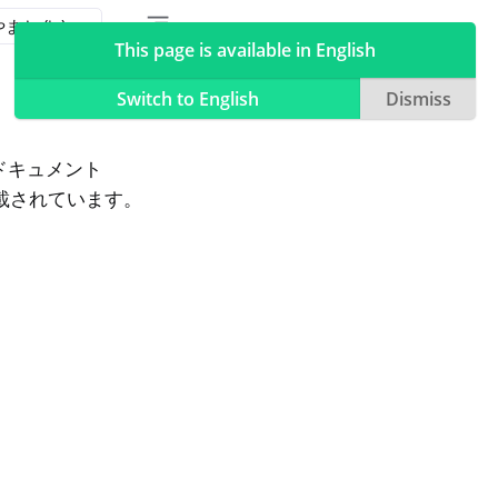
Toggle table of contents sidebar
Toggle Light / Dark / Auto color theme
This page is available in English
Switch to English
Dismiss
 ドキュメント
記載されています。