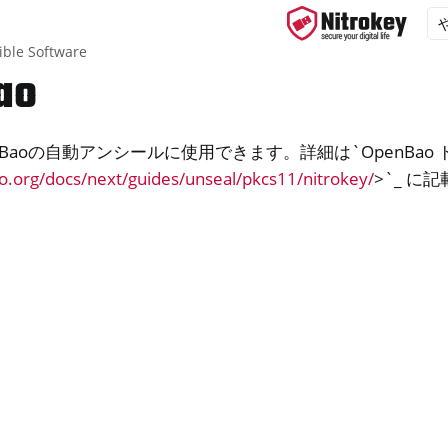
ble Software
ao
enBaoの自動アンシールに使用できます。詳細は`OpenBao
ys
o.org/docs/next/guides/unseal/pkcs11/nitrokey/
>`_ に
d, NitroPC
f ニトロフォン、ニトロタブレット
x
M