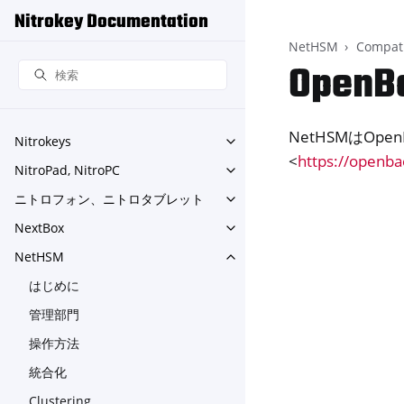
Nitrokey Documentation
NetHSM
Compati
OpenB
NetHSMはOp
Nitrokeys
Toggle navigation of Nitroke
<
https://openba
NitroPad, NitroPC
Toggle navigation of NitroPa
ニトロフォン、ニトロタブレット
Toggle navigation o
NextBox
Toggle navigation of NextBo
NetHSM
Toggle navigation of NetHS
はじめに
管理部門
操作方法
統合化
Clustering