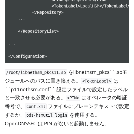
<TokenLabel>
LocalHSM
</TokenLabel>
</Repository>
...

</RepositoryList>
...

</Configuration>
ggle navigation of NitroWall
をlibnethsm_pkcs11.soモ
/root/libnethsm_pkcs11.so
ggle navigation of NitroWall NW750
ジュールへのパスに置き換える。
は
<TokenLabel>
``p11nethsm.conf`` 設定ファイルで設定したラベル
ggle navigation of ソフトウェア
と一致させる必要がある。
はオペレータの暗証
<PIN>
番号で、
ファイルにプレーンテキストで設定
conf.xml
するか、
を使用する。
ods-hsmutil
login
OpenDNSSEC は PIN がないと起動しません。