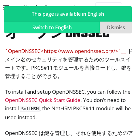
Nitrokey Documentation
Toggle site navigation sidebar
Togg
This page is available in English
NetHSM
Compatible Software
オープンDNSSEC
Switch to English
Dismiss
`OpenDNSSEC<https://www.opendnssec.org/>`__
ド
ggle navigation of Nitrokeys
メイン名のセキュリティを管理するためのツールスイ
ートです。PKCS#11モジュールを直接ロードし、鍵を
ggle navigation of NitroPad, NitroPC
管理することができる。
oggle navigation of ニトロフォン、ニトロタブレット
To install and setup OpenDNSSEC, you can follow the
ggle navigation of NextBox
OpenDNSSEC Quick Start Guide
. You don't need to
ggle navigation of NetHSM
install
, the NetHSM PKCS#11 module will be
SoftHSM
used instead.
OpenDNSSEC は鍵を管理し、それを使用するためのア