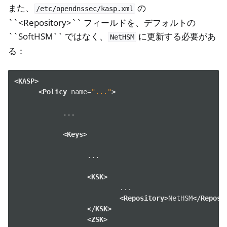
また、
の
/etc/opendnssec/kasp.xml
``<Repository>`` フィールドを、デフォルトの
``SoftHSM`` ではなく、
に更新する必要があ
NetHSM
る：
<KASP>
<Policy
name=
"..."
>
...

<Keys>
...

<KSK>
<Repository>
NetHSM
</Reposi
</KSK>
<ZSK>