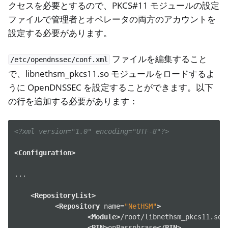
クセスを必要とするので、PKCS#11 モジュールの設定
ファイルで管理者とオペレータの両方のアカウントを
設定する必要があります。
ファイルを編集すること
/etc/opendnssec/conf.xml
で、libnethsm_pkcs11.so モジュールをロードするよ
うに OpenDNSSEC を設定することができます。以下
の行を追加する必要があります：
<?xml version="1.0" encoding="UTF-8"?>
<Configuration>
ggle navigation of Container
...

ggle navigation of Compatible Software
<RepositoryList>
<Repository
name=
"NetHSM"
>
<Module>
/root/libnethsm_pkcs11.so
<
<PIN>
opPassphrase
</PIN>