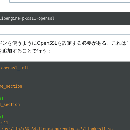
を使うようにOpenSSLを設定する必要がある。これは``open
を追加することで行う：
ll
all NW750
openssl_init
トウェア
ne_section
n]
1_section
n]
cs11
/usr/lib/x86_64-linux-gnu/engines-3/libpkcs11.so