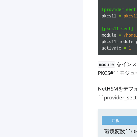
[provider_sect
pkcs11
=
pkcs1
[pkcs11_sect]
module
=
/home
pkcs11-module-
activate
=
1
をインス
module
PKCS#11モ
NetHSMをデ
``provider
注釈
環境変数``OP