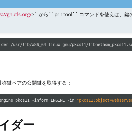
s://gnutls.org/
>` から``p11tool`` コマンドを使えば、
ider
/usr/lib/x86_64-linux-gnu/pkcs11/libnethsm_pkcs11.s
例
非対称鍵ペアの公開鍵を取得する：
engine
pkcs11
-inform
ENGINE
-in
"pkcs11:object=webserve
イダー