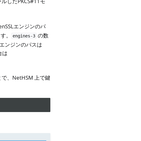
したPKCS#11モ
nSSLエンジンのパ
ます。
の数
engines-3
 3 エンジンのパスは
場合は
、NetHSM 上で鍵