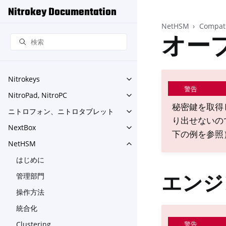
Nitrokey Documentation
NetHSM
Compati
オープ
Nitrokeys
Toggle navigation of Nitroke
警告
NitroPad, NitroPC
Toggle navigation of NitroPa
秘密鍵を取得し
ニトロフォン、ニトロタブレット
Toggle navigation o
り出せないの
NextBox
Toggle navigation of NextBo
下の例を参照
NetHSM
Toggle navigation of NetHS
はじめに
管理部門
エンジ
操作方法
統合化
Clustering
警告