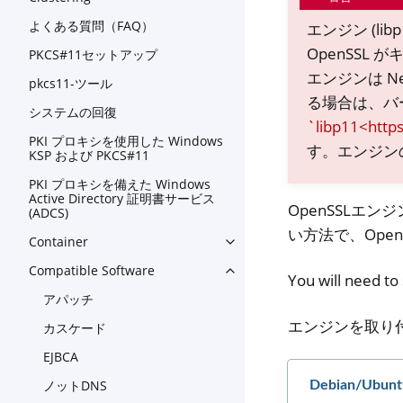
よくある質問（FAQ）
エンジン (lib
OpenSSL
PKCS#11セットアップ
エンジンは N
pkcs11-ツール
る場合は、バー
システムの回復
`libp11<http
PKI プロキシを使用した Windows
す。エンジンのバイ
KSP および PKCS#11
PKI プロキシを備えた Windows
Active Directory 証明書サービス
OpenSSLエ
(ADCS)
い方法で、Ope
Container
Toggle navigation of Contain
Compatible Software
Toggle navigation of Compat
You will need t
アパッチ
エンジンを取り
カスケード
EJBCA
ノットDNS
Debian/Ubunt