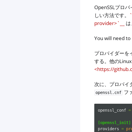
OpenSSLプ
しい方法です。
`
provider>`__
は
You will need t
プロバイダーをイン
する。他のLin
<https://github
次に、プロバイダ
フ
openssl.cnf
openssl_conf
=
[openssl_init]
providers
=
pr