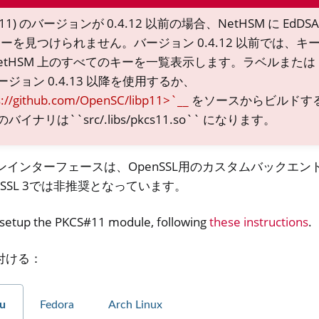
p11) のバージョンが 0.4.12 以前の場合、NetHSM に EdD
 がキーを見つけられません。バージョン 0.4.12 以前では、
etHSM 上のすべてのキーを一覧表示します。ラベルまたは 
ジョン 0.4.13 以降を使用するか、
s://github.com/OpenSC/libp11>`__
をソースからビルドす
ナリは``src/.libs/pkcs11.so`` になります。
ンジンインターフェースは、OpenSSL用のカスタムバックエ
nSSL 3では非推奨となっています。
er
ible Software
o setup the PKCS#11 module, following
these instructions
.
付ける：
u
Fedora
Arch Linux