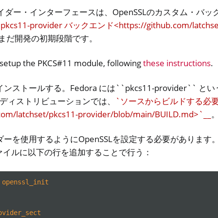
ロバイダー・インターフェースは、OpenSSLのカスタム・バ
pkcs11-provider バックエンド<https://github.com/latchse
まだ開発の初期段階です。
o setup the PKCS#11 module, following
these instructions
.
ストールする。Fedora には``pkcs11-provider``
uxディストリビューションでは、
`ソースからビルドする必
.com/latchset/pkcs11-provider/blob/main/BUILD.md>`__
ーを使用するようにOpenSSLを設定する必要があります
ァイルに以下の行を追加することで行う：
openssl_init
ovider_sect