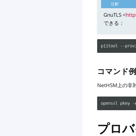
注釈
GnuTLS <
http
できる：
p11tool
--prov
コマンド
NetHSM上の
openssl
pkey
-
プロバ