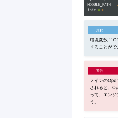
MODULE_PATH
=
init
=
0
注釈
環境変数``OP
することがで
警告
メインのOp
されると、O
って、エンジ
う。