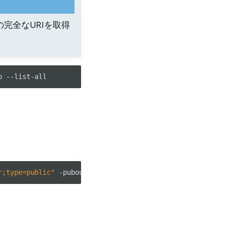
鍵の完全なURIを取得
o
r;type=public"