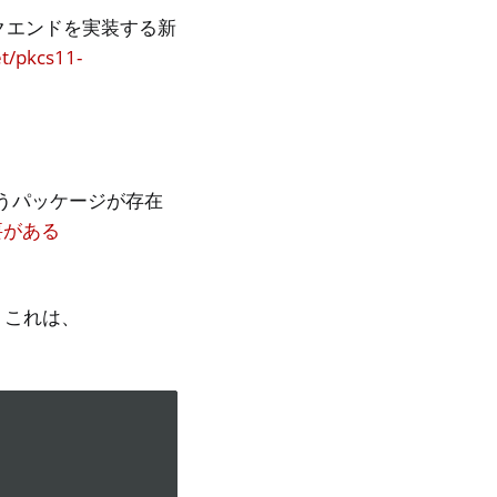
ックエンドを実装する新
t/pkcs11-
 というパッケージが存在
要がある
。
。これは、