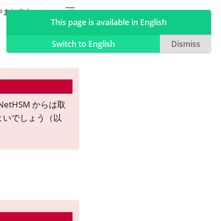
Toggle table of contents sidebar
Toggle Light / Dark / Auto color theme
This page is available in English
Switch to English
Dismiss
etHSM からは取
よいでしょう（以