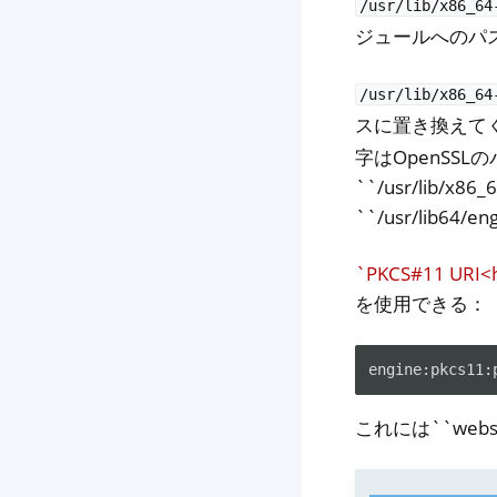
/usr/lib/x86_64
ジュールへのパ
/usr/lib/x86_64
スに置き換えて
字はOpenSSL
``/usr/lib/x86
``/usr/lib64/e
`PKCS#11 URI<ht
を使用できる：
これには``web