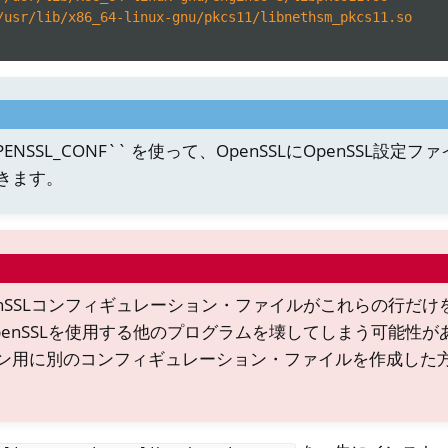
/usr/lib/x86_64-linux-gnu/pkcs11/libnethsm_pkcs11.so
ENSSL_CONF`` を使って、OpenSSLにOpenSSL設定
きます。
enSSLコンフィギュレーション・ファイルがこれらの行だけ
penSSLを使用する他のプログラムを壊してしまう可能性が
ン用に別のコンフィギュレーション・ファイルを作成した