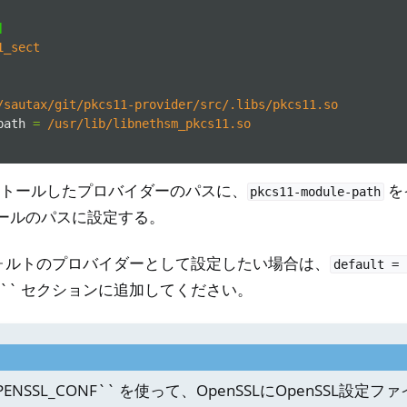
]
1_sect
/sautax/git/pkcs11-provider/src/.libs/pkcs11.so
path
=
/usr/lib/libnethsm_pkcs11.so
トールしたプロバイダーのパスに、
を
pkcs11-module-path
ジュールのパスに設定する。
フォルトのプロバイダーとして設定したい場合は、
default
=
_sect`` セクションに追加してください。
ENSSL_CONF`` を使って、OpenSSLにOpenSSL設定