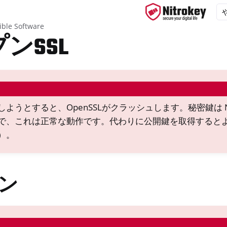
ble Software
ンSSL
ys
d, NitroPC
ようとすると、OpenSSLがクラッシュします。秘密鍵は N
f ニトロフォン、ニトロタブレット
で、これは正常な動作です。代わりに公開鍵を取得すると
x
）。
M
ン