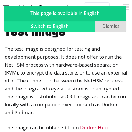
Nitrokey Documentation
Toggle site navigation sidebar
To
Toggle 
This page is available in English
NetHSM
Container
Test Image
Switch to English
Dismiss
The test image is designed for testing and
ggle navigation of Nitrokeys
development purposes. It does not offer to run the
NetHSM process with hardware-based separation
ggle navigation of NitroPad, NitroPC
(KVM), to encrypt the data store, or to use an external
oggle navigation of ニトロフォン、ニトロタブレット
etcd. The connection between the NetHSM process
and the integrated key-value store is unencrypted.
ggle navigation of NextBox
The image is distributed as OCI image and can be run
ggle navigation of NetHSM
locally with a compatible executor such as Docker
and Podman.
The image can be obtained from
Docker Hub
.