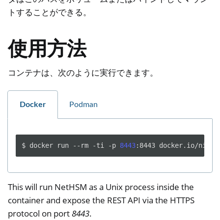
トすることができる。
使用方法
コンテナは、次のように実行できます。
Docker
Podman
$
docker
run
--rm
-ti
-p
8443
:8443
This will run NetHSM as a Unix process inside the
container and expose the REST API via the HTTPS
protocol on port
8443
.