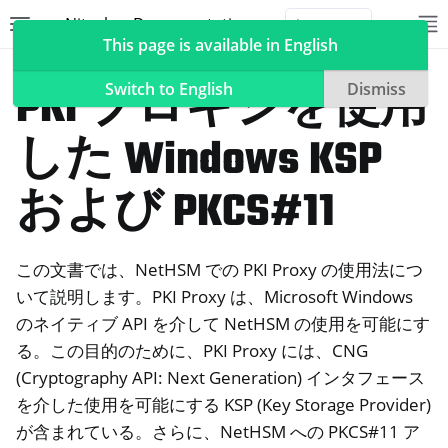
Nitrokey Documentation
Toggle site navigation sidebar
To
Toggle 
This page is available in English
NetHSM
PKI プロキシを使用
Switch to English
Dismiss
した Windows KSP
ggle navigation of Nitrokeys
および PKCS#11
ggle navigation of NitroPad, NitroPC
oggle navigation of ニトロフォン、ニトロタブレット
この文書では、NetHSM での PKI Proxy の使用法につ
いて説明します。PKI Proxy は、Microsoft Windows
ggle navigation of NextBox
のネイティブ API を介して NetHSM の使用を可能にす
ggle navigation of NetHSM
る。この目的のために、PKI Proxy には、CNG
(Cryptography API: Next Generation) インタフェース
を介した使用を可能にする KSP (Key Storage Provider)
が含まれている。さらに、NetHSM への PKCS#11 ア