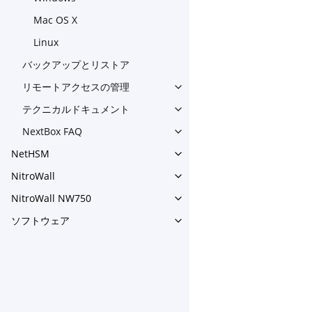
Mac OS X
Linux
バックアップとリストア
リモートアクセスの管理
Toggle navigation of 
テクニカルドキュメント
Toggle navigation of 
NextBox FAQ
Toggle navigation of NextBo
NetHSM
Toggle navigation of NetHS
NitroWall
Toggle navigation of NitroWa
NitroWall NW750
Toggle navigation of NitroW
ソフトウェア
Toggle navigation of ソフ