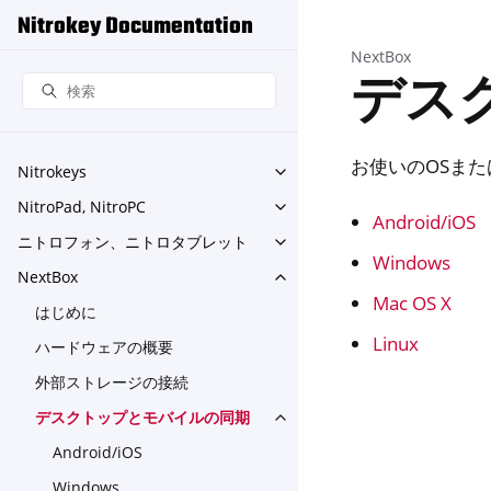
Nitrokey Documentation
NextBox
デス
お使いのOSま
Nitrokeys
Toggle navigation of Nitroke
NitroPad, NitroPC
Toggle navigation of NitroPa
Android/iOS
ニトロフォン、ニトロタブレット
Toggle navigation o
Windows
NextBox
Toggle navigation of NextBo
Mac OS X
はじめに
Linux
ハードウェアの概要
外部ストレージの接続
デスクトップとモバイルの同期
Toggle navigation of
Android/iOS
Windows