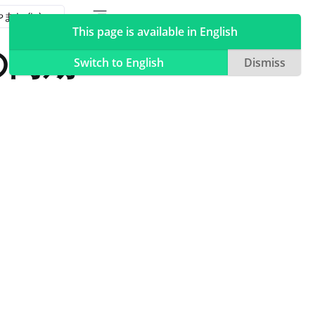
Toggle table of contents sidebar
Toggle Light / Dark / Auto color theme
This page is available in English
の同期
Switch to English
Dismiss