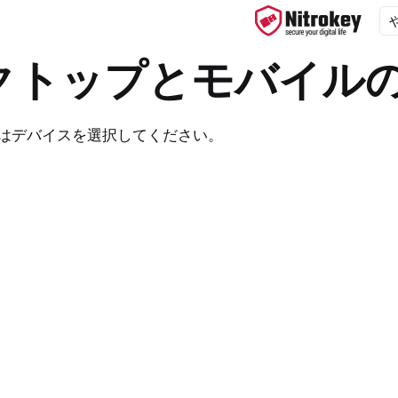
クトップとモバイル
たはデバイスを選択してください。
ys
d, NitroPC
f ニトロフォン、ニトロタブレット
x
 デスクトップとモバイルの同期