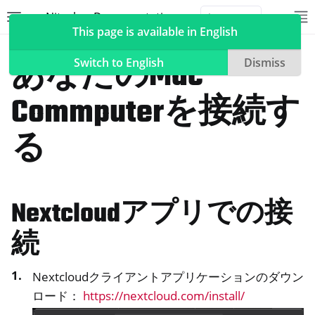
Nitrokey Documentation
Toggle site navigation sidebar
To
Toggle 
This page is available in English
NextBox
デスクトップとモバイルの同期
あなたのMac
Switch to English
Dismiss
Commputerを接続す
ggle navigation of Nitrokeys
る
ggle navigation of NitroPad, NitroPC
oggle navigation of ニトロフォン、ニトロタブレット
Nextcloudアプリでの接
ggle navigation of NextBox
続
Nextcloudクライアントアプリケーションのダウン
ロード：
https://nextcloud.com/install/
oggle navigation of デスクトップとモバイルの同期