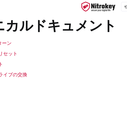
ニカルドキュメント
ターン
ys
リセット
d, NitroPC
ト
f ニトロフォン、ニトロタブレット
x
ライブの交換
 デスクトップとモバイルの同期