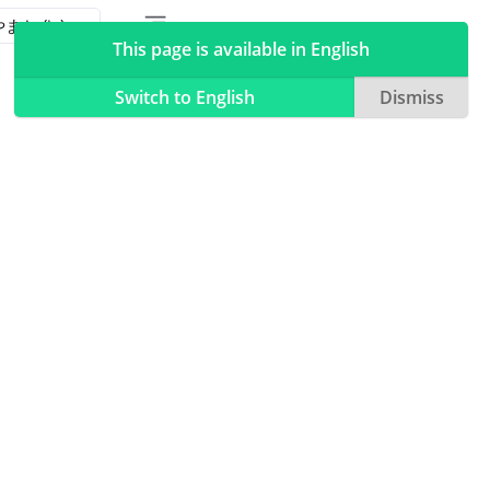
Toggle table of contents sidebar
Toggle Light / Dark / Auto color theme
This page is available in English
Switch to English
Dismiss