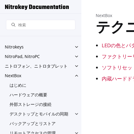
Nitrokey Documentation
NextBox
テク
LEDの色とパ
Nitrokeys
Toggle navigation of Nitroke
ファクトリー
NitroPad, NitroPC
Toggle navigation of NitroPa
ニトロフォン、ニトロタブレット
ソフトリセッ
Toggle navigation o
NextBox
Toggle navigation of NextBo
内蔵ハードド
はじめに
ハードウェアの概要
外部ストレージの接続
デスクトップとモバイルの同期
Toggle navigation of
バックアップとリストア
リモートアクセスの管理