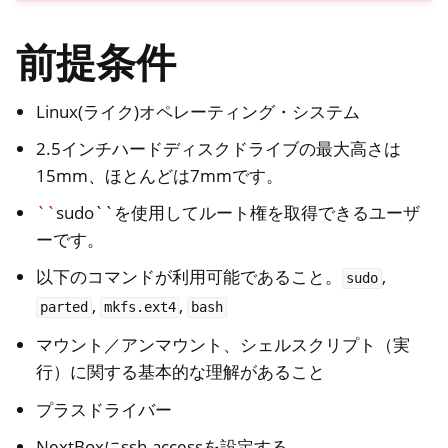
前提条件
oggle navigation of リモートアクセスの管理
oggle navigation of テクニカルドキュメント
Linux(ライク)オペレーティング・システム
2.5インチハードディスクドライブの最大高さは
15mm、ほとんどは7mmです。
``
sudo``を使用してルート権を取得できるユーザ
ーです。
ggle navigation of NextBox FAQ
以下のコマンドが利用可能であること。
,
sudo
ggle navigation of NetHSM
,
,
parted
mkfs.ext4
bash
ggle navigation of NitroWall
マウント／アンマウント、シェルスクリプト（実
ggle navigation of NitroWall NW750
行）に関する基本的な理解があること
ggle navigation of ソフトウェア
プラスドライバー
NextBoxにssh-accessを設定する。