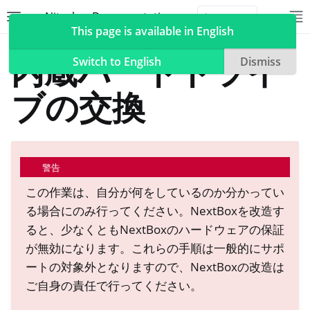
Nitrokey Documentation
Toggle site navigation sidebar
To
Toggle 
This page is available in English
NextBox
テクニカルドキュメント
内蔵ハードドライ
Switch to English
Dismiss
ブの交換
ggle navigation of Nitrokeys
ggle navigation of NitroPad, NitroPC
警告
oggle navigation of ニトロフォン、ニトロタブレット
この作業は、自分が何をしているのか分かってい
ggle navigation of NextBox
る場合にのみ行ってください。NextBoxを改造す
ると、少なくともNextBoxのハードウェアの保証
が無効になります。これらの手順は一般的にサポ
ートの対象外となりますので、NextBoxの改造は
ご自身の責任で行ってください。
oggle navigation of デスクトップとモバイルの同期