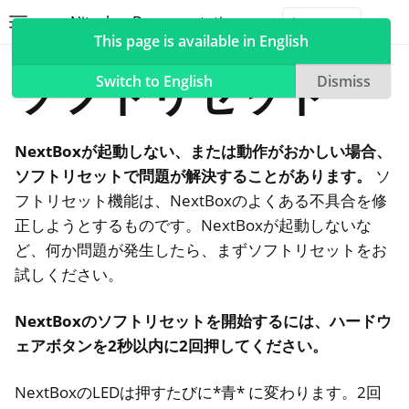
Nitrokey Documentation
Toggle site navigation sidebar
Togg
This page is available in English
NextBox
テクニカルドキュメント
ソフトリセット
Switch to English
Dismiss
NextBoxが起動しない、または動作がおかしい場合、
ggle navigation of Nitrokeys
ソフトリセットで問題が解決することがあります。
ソ
フトリセット機能は、NextBoxのよくある不具合を修
ggle navigation of NitroPad, NitroPC
正しようとするものです。NextBoxが起動しないな
oggle navigation of ニトロフォン、ニトロタブレット
ど、何か問題が発生したら、まずソフトリセットをお
試しください。
ggle navigation of NextBox
NextBoxのソフトリセットを開始するには、ハードウ
ェアボタンを2秒以内に2回押してください。
oggle navigation of デスクトップとモバイルの同期
NextBoxのLEDは押すたびに*青* に変わります。2回