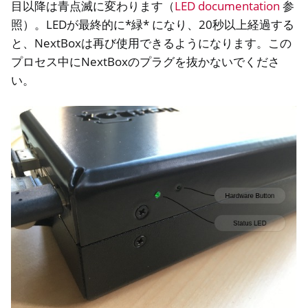
目以降は青点滅に変わります（
LED documentation
参
照）。LEDが最終的に*緑* になり、20秒以上経過する
oggle navigation of リモートアクセスの管理
と、NextBoxは再び使用できるようになります。この
プロセス中にNextBoxのプラグを抜かないでくださ
oggle navigation of テクニカルドキュメント
い。
ggle navigation of NextBox FAQ
ggle navigation of NetHSM
ggle navigation of NitroWall
ggle navigation of NitroWall NW750
ggle navigation of ソフトウェア