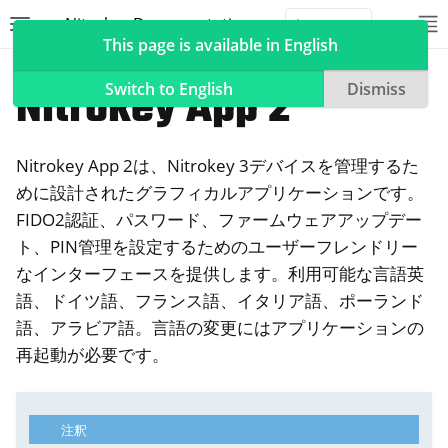
Nitrokey Documentation
Toggle site navigation sidebar
To
Toggle 
This page is available in English
ソフトウェア
Nitrokey App 2
Switch to English
Dismiss
Nitrokey App 2は、Nitrokey 3デバイスを管理するた
ggle navigation of Nitrokeys
めに設計されたグラフィカルアプリケーションです。
FIDO2認証、パスワード、ファームウェアアップデー
ggle navigation of NitroPad, NitroPC
ト、PIN管理を設定するためのユーザーフレンドリー
oggle navigation of ニトロフォン、ニトロタブレット
なインターフェースを提供します。利用可能な言語英
語、ドイツ語、フランス語、イタリア語、ポーランド
ggle navigation of NextBox
語、アラビア語。言語の変更にはアプリケーションの
ggle navigation of NetHSM
再起動が必要です。
ggle navigation of NitroWall
ggle navigation of NitroWall NW750
ggle navigation of ソフトウェア
注釈