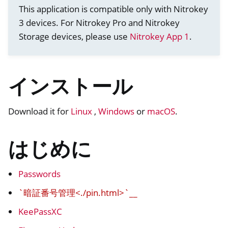
ggle navigation of Nitrokey App 2
This application is compatible only with Nitrokey
3 devices. For Nitrokey Pro and Nitrokey
Storage devices, please use
Nitrokey App 1
.
インストール
Download it for
Linux
,
Windows
or
macOS
.
はじめに
ggle navigation of ニトロピ
ggle navigation of Nitrokey Python SDK v0.4.1
Passwords
`暗証番号管理<./pin.html>`__
KeePassXC