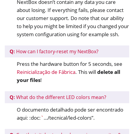
NextBox doesn’t contain any data you care
about losing. If everything fails, please contact
our customer support. Do note that our ability
ggle navigation of Gestão de Acesso Remoto
to help you might be limited if you changed your
ggle navigation of Documentação Técnica
system configuration using for example ssh.
ggle navigation of PróximaBox FAQ
Q:
How can I factory-reset my NextBox?
Press the hardware button for 5 seconds, see
Reinicialização de Fábrica
. This will
delete all
your files
!
Q:
What do the different LED colors mean?
ggle navigation of NetHSM
ggle navigation of NitroWall
O documento detalhado pode ser encontrado
aqui: :doc:
`
…/tecnical/led-colors”.
ggle navigation of NitroWall NW750
ggle navigation of Software