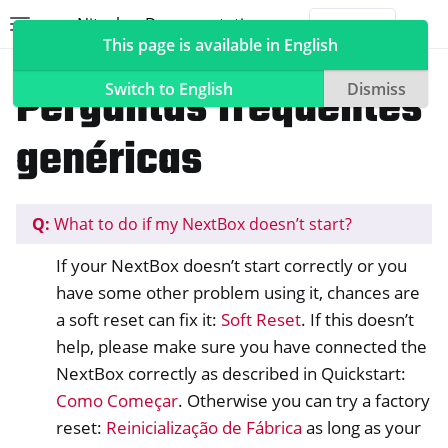
Nitrokey Documentation
Toggle site navigation sidebar
Togg
This page is available in English
NextBox
PróximaBox FAQ
Perguntas frequentes
Switch to English
Dismiss
genéricas
ggle navigation of Nitrokeys
ggle navigation of NitroPad, NitroPC
Q:
What to do if my NextBox doesn’t start?
ggle navigation of NitroPhone, NitroTablet
If your NextBox doesn’t start correctly or you
ggle navigation of NextBox
have some other problem using it, chances are
a soft reset can fix it:
Soft Reset
. If this doesn’t
help, please make sure you have connected the
NextBox correctly as described in Quickstart:
Como Começar
. Otherwise you can try a factory
reset:
Reinicialização de Fábrica
as long as your
ggle navigation of Sincronização de secretária e móvel