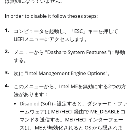
は無効になっていません。
In order to disable it follow theses steps:
コンピュータを起動し、「ESC」キーを押して
UEFIメニューにアクセスします。
メニューから "Dasharo System Features "に移動
oggle navigation of ニトロフォン、ニトロタブレット
する。
ggle navigation of NextBox
次に "Intel Management Engine Options"。
ggle navigation of NetHSM
このメニューから、Intel MEを無効にする2つの方
ggle navigation of NitroWall
法があります：
ggle navigation of NitroWall NW750
Disabled (Soft) - 設定すると、ダシャーロ・ファ
ggle navigation of ソフトウェア
ームウェアは MEI/HECI 経由で ME_DISABLE コ
マンドを送信する。MEI/HECI インターフェー
スは、ME が無効化されると OS から隠されま