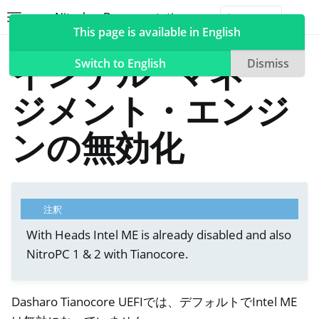
Nitrokey Documentation
Toggle site navigation sidebar
Togg
This page is available in English
NitroPad, NitroPC
インテル® マネー
Switch to English
Dismiss
ジメント・エンジ
ggle navigation of Nitrokeys
ンの無効化
ggle navigation of NitroPad, NitroPC
ggle navigation of Ubuntu
ggle navigation of QubesOS
注釈
ggle navigation of Heads
With Heads Intel ME is already disabled and also
NitroPC 1 & 2 with Tianocore.
Dasharo Tianocore UEFIでは、デフォルトでIntel ME