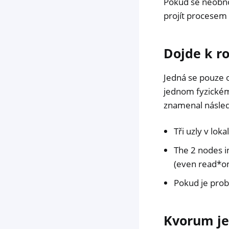
Pokud se neobnoví
projít procesem 
Dojde k ro
Jedná se pouze o
jednom fyzickém 
znamenal následu
Tři uzly v lok
The 2 nodes i
(even read*on
Pokud je probl
Kvorum je