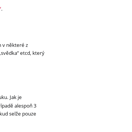
Y
.
n v některé z
„svědka“ etcd, který
uku. Jak je
případě alespoň 3
pokud selže pouze