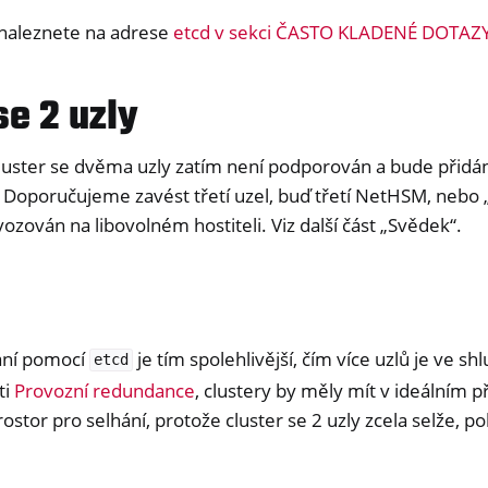
 naleznete na adrese
etcd v sekci ČASTO KLADENÉ DOTAZ
se 2 uzly
cluster se dvěma uzly zatím není podporován a bude přidá
 Doporučujeme zavést třetí uzel, buď třetí NetHSM, nebo 
ozován na libovolném hostiteli. Viz další část „Svědek“.
ání pomocí
je tím spolehlivější, čím více uzlů je ve shl
etcd
ti
Provozní redundance
, clustery by měly mít v ideálním 
rostor pro selhání, protože cluster se 2 uzly zcela selže, 