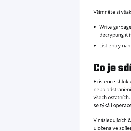
Všimněte si však
Write garbage 
decrypting it
List entry na
Co je sd
Existence shluku
nebo odstranění 
všech ostatních.
se týká i operac
V následujících 
uložena ve sdíle