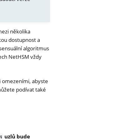
ezi několika
kou dostupnost a
nsensuální algoritmus
 všech NetHSM vždy
i omezeními, abyste
ůžete podívat také
uzlů bude
N