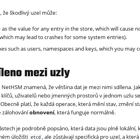
, že škodlivý uzel může:
as the value for any entry in the store, which will cause no
 (which may lead to crashes for some system entries).
mes such as users, namespaces and keys, which you may co
íleno mezi uzly
 NetHSM znamená, že většina dat je mezi nimi sdílena. Ja
klíčů, uživatelů nebo jmenných prostorů v jednom uzlu se
 Obecně platí, že každá operace, která mění stav, změní s
e zálohování
obnovení
, která funguje normálně.
částech je podrobně popsáno, která data jsou plně lokální, 
ném úložišti
, ale zůstávají specifická pro uzel, a kter
etcd