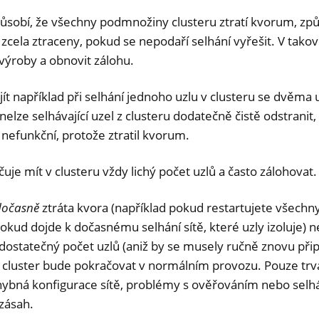
působí, že všechny podmnožiny clusteru ztratí kvorum, způs
zcela ztraceny, pokud se nepodaří selhání vyřešit. V tako
 výroby a obnovit zálohu.
t například při selhání jednoho uzlu v clusteru se dvěma 
i nelze selhávající uzel z clusteru dodatečně čistě odstranit,
ž nefunkční, protože ztratil kvorum.
uje mít v clusteru vždy lichý počet uzlů a často zálohovat.
dočasně
ztráta kvora (například pokud restartujete všechny
kud dojde k dočasnému selhání sítě, které uzly izoluje) n
 dostatečný počet uzlů (aniž by se musely ručně znovu přip
 cluster bude pokračovat v normálním provozu. Pouze trva
 chybná konfigurace sítě, problémy s ověřováním nebo sel
zásah.