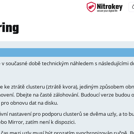
ring
ys
d, NitroPC
e v současné době technickým náhledem s následujícími 
one, NitroTablet
x
e ke ztrátě clusteru (ztrátě kvora), jediným způsobem obn
M
novení. Dbejte na časté zálohování. Budoucí verze budou 
 pro obnovu dat na disku.
ivní nastavení pro podporu clusterů se dvěma uzly, a to 
bo Mirror, zatím není k dispozici.
čas mezi uzly musí být prozatím synchronizován ručně. B