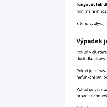
fungovat tak 
minimální množs
Z toho vyplývají 
Výpadek j
Pokud v clusteru
důsledku síťový
Pokud je selhávaj
nefunkční (ani pr
Pokud se však uz
provozuschopný, 