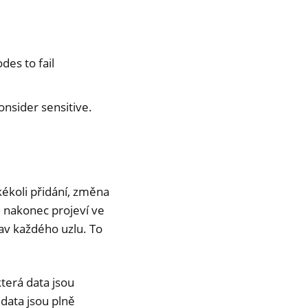
des to fail
nsider sensitive.
kékoli přidání, změna
 nakonec projeví ve
tav každého uzlu. To
která data jsou
á data jsou plně