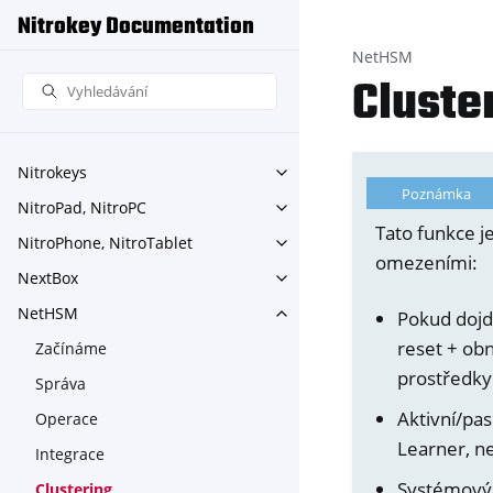
Nitrokey Documentation
NetHSM
Cluste
Nitrokeys
Toggle navigation of Nitroke
Poznámka
NitroPad, NitroPC
Toggle navigation of NitroPa
Tato funkce j
NitroPhone, NitroTablet
Toggle navigation of NitroPh
omezeními:
NextBox
Toggle navigation of NextBo
NetHSM
Pokud dojd
Toggle navigation of NetHS
reset + ob
Začínáme
prostředky
Správa
Aktivní/pas
Operace
Learner, ne
Integrace
Systémový 
Clustering