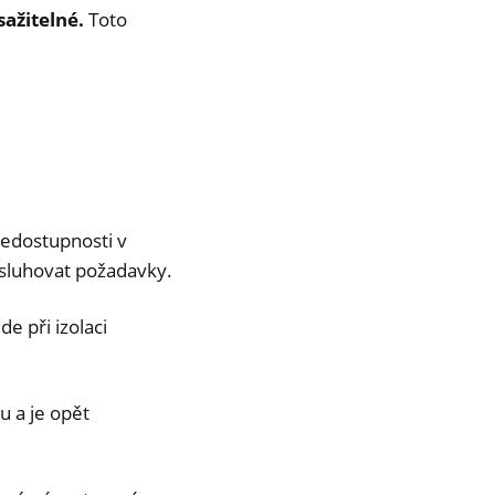
sažitelné.
Toto
nedostupnosti v
bsluhovat požadavky.
de při izolaci
u a je opět