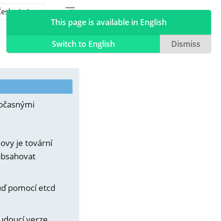
Toggle table of contents sidebar
Toggle Light / Dark / Auto color theme
This page is available in English
Switch to English
Dismiss
dočasnými
ovy je tovární
obsahovat
buď pomocí etcd
udoucí verze