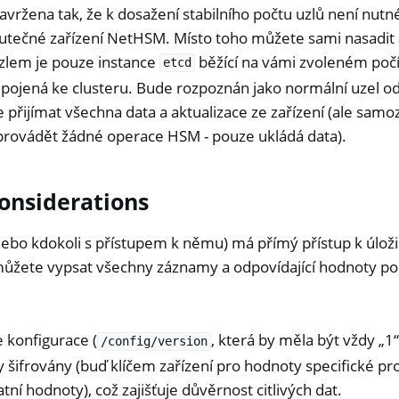
avržena tak, že k dosažení stabilního počtu uzlů není nutn
kutečné zařízení NetHSM. Místo toho můžete sami nasadit 
zlem je pouze instance
běžící na vámi zvoleném počí
etcd
ipojená ke clusteru. Bude rozpoznán jako normální uzel o
e přijímat všechna data a aktualizace ze zařízení (ale sam
rovádět žádné operace HSM - pouze ukládá data).
Considerations
ebo kdokoli s přístupem k němu) má přímý přístup k úložiš
 můžete vypsat všechny záznamy a odpovídající hodnoty p
 konfigurace (
, která by měla být vždy „1“
/config/version
šifrovány (buď klíčem zařízení pro hodnoty specifické pro 
ní hodnoty), což zajišťuje důvěrnost citlivých dat.