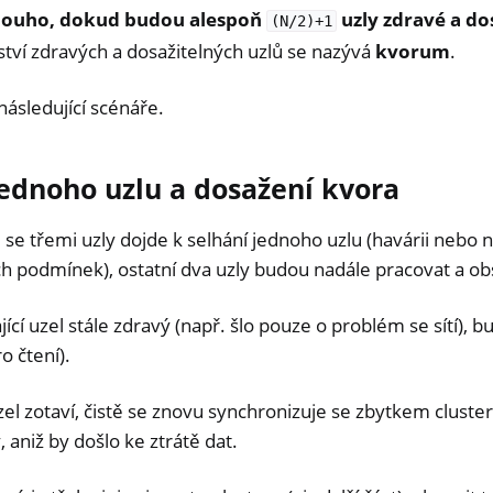
dlouho, dokud budou alespoň
uzly zdravé a do
(N/2)+1
tví zdravých a dosažitelných uzlů se nazývá
kvorum
.
následující scénáře.
ednoho uzlu a dosažení kvora
 se třemi uzly dojde k selhání jednoho uzlu (havárii nebo 
ch podmínek), ostatní dva uzly budou nadále pracovat a o
ící uzel stále zdravý (např. šlo pouze o problém se sítí), bu
o čtení).
el zotaví, čistě se znovu synchronizuje se zbytkem cluster
aniž by došlo ke ztrátě dat.