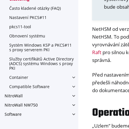
bude obsah
Často kladené otázky (FAQ)
Nastavení PKCS#11
pkcs11-tool
NetHSM od verze
Obnovení systému
NetHSM. To podp
vyrovnávání zát
Systém Windows KSP a PKCS#11
s proxy serverem PKI
Raft
pro silnou k
Služby certifikátů Active Directory
správná.
(ADCS) systému Windows s proxy
PKI
Před nastavením
Container
Toggle navigation of Contain
předešli náhodn
Compatible Software
Toggle navigation of Compat
do dokumentac
NitroWall
Toggle navigation of NitroWa
NitroWall NW750
Toggle navigation of NitroW
Operati
Software
Toggle navigation of Softwar
„Uzlem“ budeme 