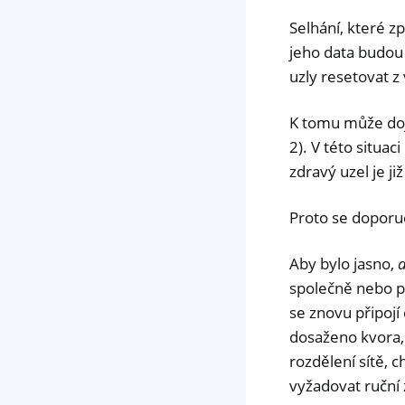
Selhání, které z
jeho data budou 
uzly resetovat z
K tomu může dojí
2). V této situac
zdravý uzel je ji
Proto se doporuč
Aby bylo jasno,
společně nebo po
se znovu připojí
dosaženo kvora,
rozdělení sítě,
vyžadovat ruční 