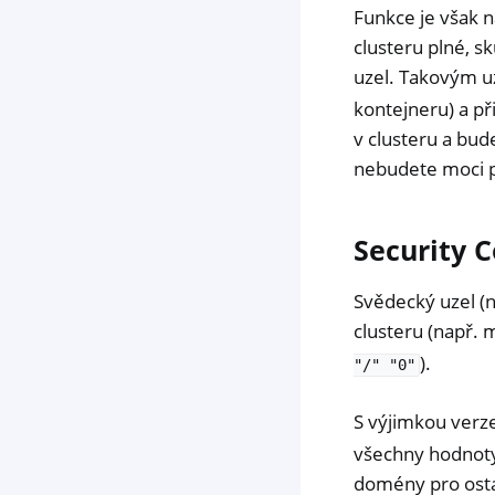
Funkce je však n
clusteru plné, s
uzel. Takovým u
kontejneru) a př
v clusteru a bud
nebudete moci p
Security 
Svědecký uzel (n
clusteru (např.
).
"/"
"0"
S výjimkou verze
všechny hodnoty 
domény pro ostat