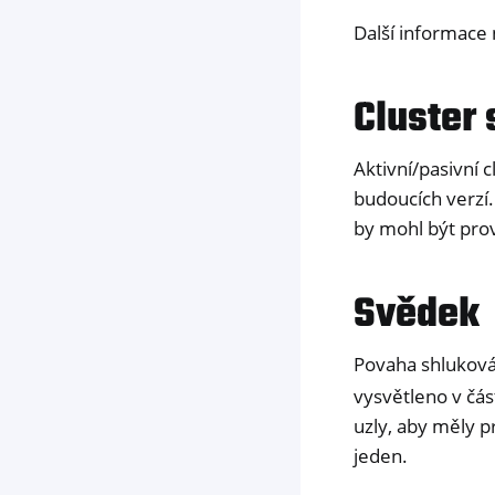
Další informace
Cluster 
Aktivní/pasivní 
budoucích verzí.
by mohl být prov
Svědek
Povaha shlukov
vysvětleno v čás
uzly, aby měly p
jeden.