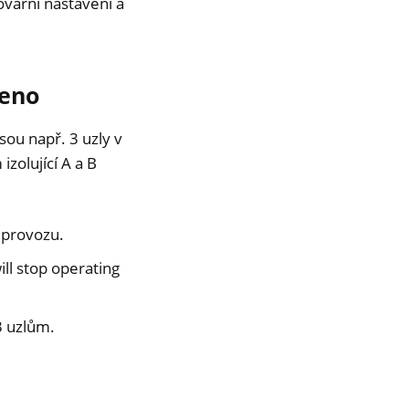
tovární nastavení a
ženo
sou např. 3 uzly v
zolující A a B
v provozu.
ill stop operating
 3 uzlům.