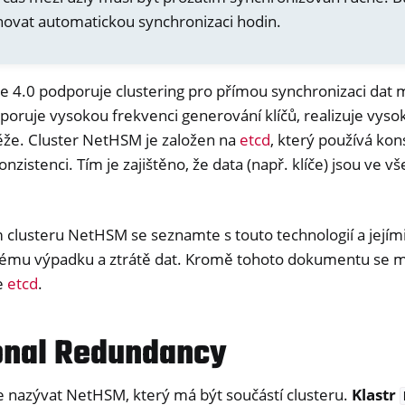
ovat automatickou synchronizaci hodin.
 4.0 podporuje clustering pro přímou synchronizaci dat m
oruje vysokou frekvenci generování klíčů, realizuje vyso
ěže. Cluster NetHSM je založen na
etcd
, který používá ko
onzistenci. Tím je zajištěno, že data (např. klíče) jsou ve
 clusteru NetHSM se seznamte s touto technologií a jejím
er
ému výpadku a ztrátě dat. Kromě tohoto dokumentu se m
ible Software
e
etcd
.
ll
all NW750
onal Redundancy
e
nazývat NetHSM, který má být součástí clusteru.
Klastr