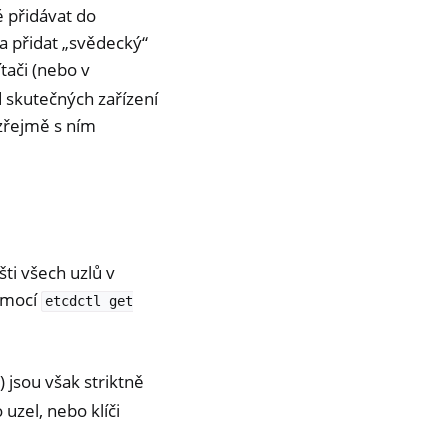
é přidávat do
a přidat „svědecký“
tači (nebo v
d skutečných zařízení
ozřejmě s ním
ti všech uzlů v
omocí
etcdctl
get
) jsou však striktně
uzel, nebo klíči