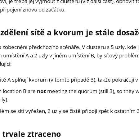
, je třeba jej vyjmout z clusteru (viz další část), obnovit 
připojení znovu od začátku.
zdělení sítě a kvorum je stále dosa
 zobecnění předchozího scénáře. V clusteru s 5 uzly, kde j
umístění A a 2 uzly v jiném umístění B, by síťový problém i
jící:
alitě A splňují kvorum (v tomto případě 3), takže pokračují 
n location B are
not
meeting the quorum (still 3), so they w
ly).
ém se sítí vyřešen, 2 uzly se čistě připojí zpět k ostatním
 trvale ztraceno