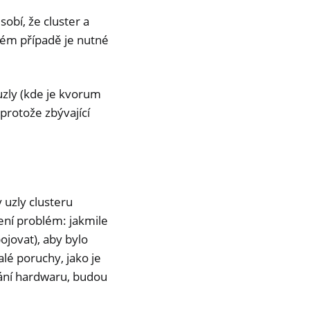
obí, že cluster a
vém případě je nutné
uzly (kde je kvorum
 protože zbývající
 uzly clusteru
ení problém: jakmile
ojovat), aby bylo
lé poruchy, jako je
hání hardwaru, budou