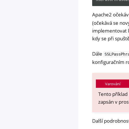
Apache2 očekáv
(očekává se nov
implementovat li
kdy se při spuš
Dále
SSLPassPhr
konfiguračním r
Varování
Tento příkla
zapsán v pros
Další podrobnost