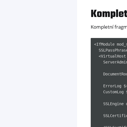
Komplet
Kompletní fragm
<IfModule mod_s
  SSLPassPhras
  <VirtualHost 
    ServerAdmi
    DocumentRo
    ErrorLog $
    CustomLog 
    SSLEngine o
    SSLCertifi