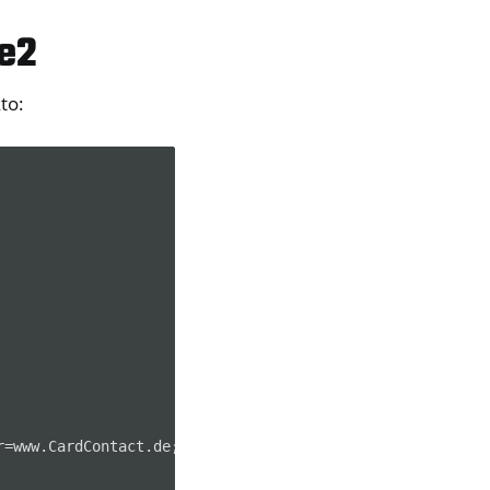
he2
to:
r=www.CardContact.de;serial=DENK0105076;token=UserPIN%20%