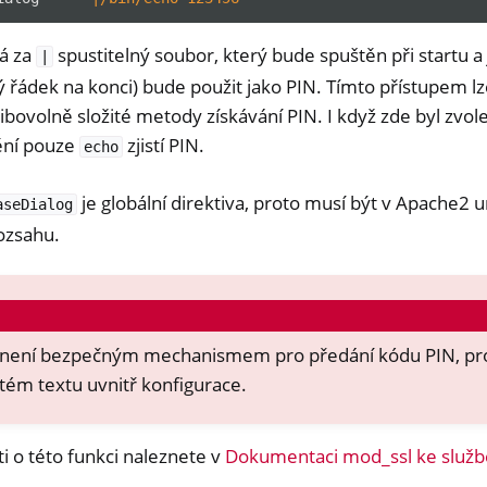
á za
spustitelný soubor, který bude spuštěn při startu a
|
ý řádek na konci) bude použit jako PIN. Tímto přístupem 
bovolně složité metody získávání PIN. I když zde byl zvolen 
tění pouze
zjistí PIN.
echo
je globální direktiva, proto musí být v Apache2 
aseDialog
ozsahu.
d není bezpečným mechanismem pro předání kódu PIN, pr
tém textu uvnitř konfigurace.
i o této funkci naleznete v
Dokumentaci mod_ssl ke služ