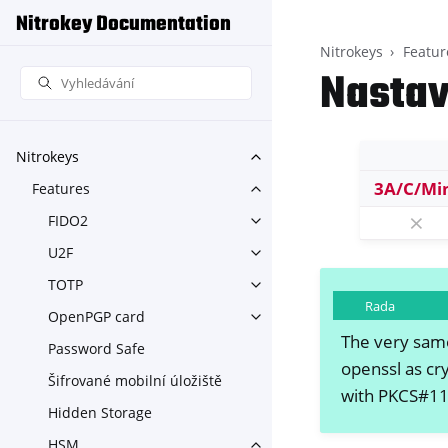
Nitrokey Documentation
Nitrokeys
Featur
Nastav
Nitrokeys
Toggle navigation of Nitroke
3A/C/Mi
Features
Toggle navigation of Feature
⨯
FIDO2
Toggle navigation of FIDO2
U2F
Toggle navigation of U2F
TOTP
Toggle navigation of TOTP
Rada
OpenPGP card
Toggle navigation of OpenPG
The very same
Password Safe
openssl as cr
Šifrované mobilní úložiště
with PKCS#11 
Hidden Storage
HSM