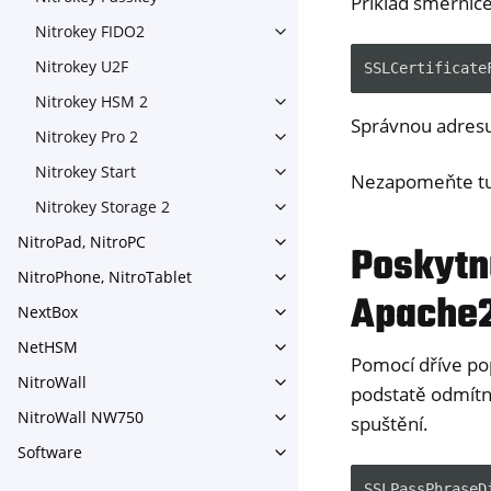
Příklad směrnic
Toggle navigation of Nitroke
Nitrokey FIDO2
Toggle navigation of Nitroke
Nitrokey U2F
SSLCertificate
Nitrokey HSM 2
Toggle navigation of Nitrok
Správnou adres
Nitrokey Pro 2
Toggle navigation of Nitrokey
Nitrokey Start
Toggle navigation of Nitrokey
Nezapomeňte tut
Nitrokey Storage 2
Toggle navigation of Nitroke
NitroPad, NitroPC
Poskytn
Toggle navigation of NitroPa
NitroPhone, NitroTablet
Toggle navigation of NitroPh
Apache
NextBox
Toggle navigation of NextBo
NetHSM
Toggle navigation of NetHS
Pomocí dříve po
NitroWall
Toggle navigation of NitroWa
podstatě odmítne
NitroWall NW750
spuštění.
Toggle navigation of NitroW
Software
Toggle navigation of Softwar
SSLPassPhraseD