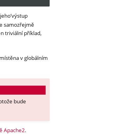
 jeho’výstup
lze samozřejmě
triviální příklad,
umístěna v globálním
otože bude
bě Apache2
.