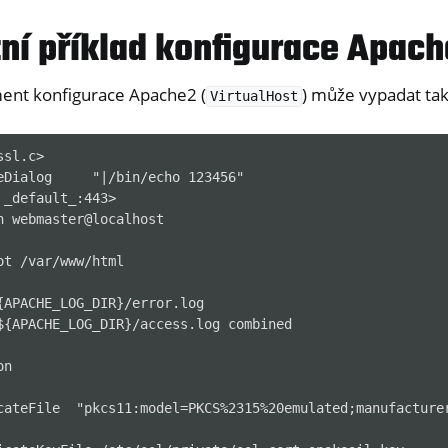
ní příklad konfigurace Apac
ent konfigurace Apache2 (
) může vypadat tak
VirtualHost
sl.c>

eDialog     "|/bin/echo 123456"

_default_:443>

n webmaster@localhost

ot /var/www/html

{APACHE_LOG_DIR}/error.log

${APACHE_LOG_DIR}/access.log combined

n

cateFile  "pkcs11:model=PKCS%2315%20emulated;manufacture