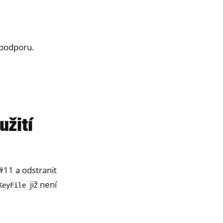
podporu.
užití
11 a odstranit
již není
KeyFile