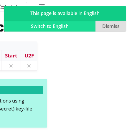
Toggle table of contents sidebar
Toggle Light / Dark / Auto color theme
This page is available in English
ache2
Switch to English
Dismiss
Start
U2F
⨯
⨯
tions using
ecret) key-file