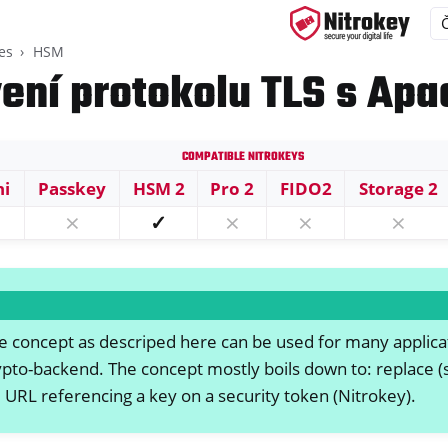
es
HSM
ení protokolu TLS s Ap
Compatible Nitrokeys
ys
ni
Passkey
HSM 2
Pro 2
FIDO2
Storage 2
s
⨯
✓
⨯
⨯
⨯
P card
 concept as descriped here can be used for many applica
ypto-backend. The concept mostly boils down to: replace (s
URL referencing a key on a security token (Nitrokey).