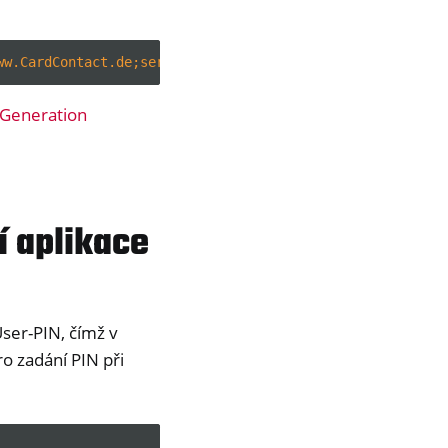
ww.CardContact.de;serial=DENK0123123;token=UserPIN%20%28
Generation
í aplikace
ser-PIN, čímž v
o zadání PIN při