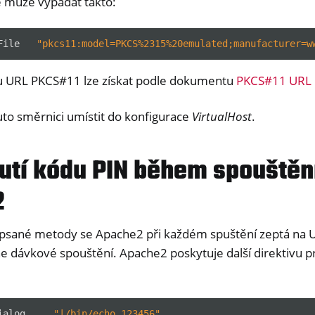
e může vypadat takto:
y Passkey
y FIDO2
File
"pkcs11:model=PKCS%2315%20emulated;manufacturer=w
ey HSM 2
u URL PKCS#11 lze získat podle dokumentu
PKCS#11 URL 
 Pro 2
 Start
o směrnici umístit do konfigurace
VirtualHost
.
y Storage 2
utí kódu PIN během spouštěn
d, NitroPC
one, NitroTablet
2
x
M
psané metody se Apache2 při každém spuštění zeptá na U
ll
 dávkové spouštění. Apache2 poskytuje další direktivu pr
all NW750
e
ialog
"|/bin/echo 123456"