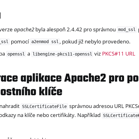
a
 verze
apache2
byla alespoň 2.4.42 pro správnou
mod_ssl
pomocí
, pokud již nebylo provedeno.
_ssl
a2enmod
ssl
eba
a
viz
PKCS#11 URL
openssl
libengine-pkcs11-openssl
race aplikace Apache2 pro po
ostního klíče
 nahradit
správnou adresou URL PKCS#
SSLCertificateFile
ndows only)
odkazy na klíče nebo certifikáty. Například
SSLCertificate
y 3