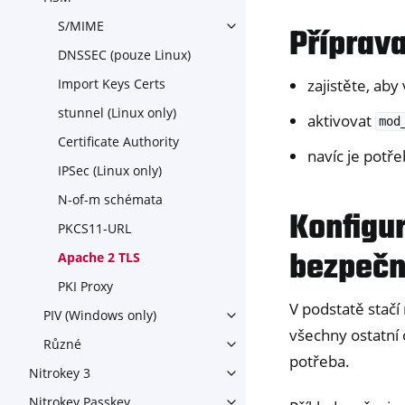
Toggle navigation of HSM
S/MIME
Příprav
Toggle navigation of S/MIME
DNSSEC (pouze Linux)
zajistěte, aby
Import Keys Certs
stunnel (Linux only)
aktivovat
mod
Certificate Authority
navíc je potř
IPSec (Linux only)
N-of-m schémata
Konfigu
PKCS11-URL
bezpečn
Apache 2 TLS
PKI Proxy
V podstatě stačí
PIV (Windows only)
Toggle navigation of PIV (Wi
všechny ostatní 
Různé
Toggle navigation of Různé
potřeba.
Nitrokey 3
Toggle navigation of Nitroke
Nitrokey Passkey