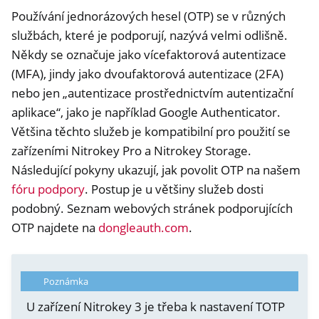
Používání jednorázových hesel (OTP) se v různých
ggle navigation of OpenPGP card
službách, které je podporují, nazývá velmi odlišně.
Někdy se označuje jako vícefaktorová autentizace
(MFA), jindy jako dvoufaktorová autentizace (2FA)
nebo jen „autentizace prostřednictvím autentizační
ggle navigation of HSM
aplikace“, jako je například Google Authenticator.
Většina těchto služeb je kompatibilní pro použití se
ggle navigation of PIV (Windows only)
zařízeními Nitrokey Pro a Nitrokey Storage.
ggle navigation of Různé
Následující pokyny ukazují, jak povolit OTP na našem
ggle navigation of Nitrokey 3
fóru podpory
. Postup je u většiny služeb dosti
ggle navigation of Nitrokey Passkey
podobný. Seznam webových stránek podporujících
ggle navigation of Nitrokey FIDO2
OTP najdete na
dongleauth.com
.
ggle navigation of Nitrokey HSM 2
Poznámka
ggle navigation of Nitrokey Pro 2
U zařízení Nitrokey 3 je třeba k nastavení TOTP
ggle navigation of Nitrokey Start