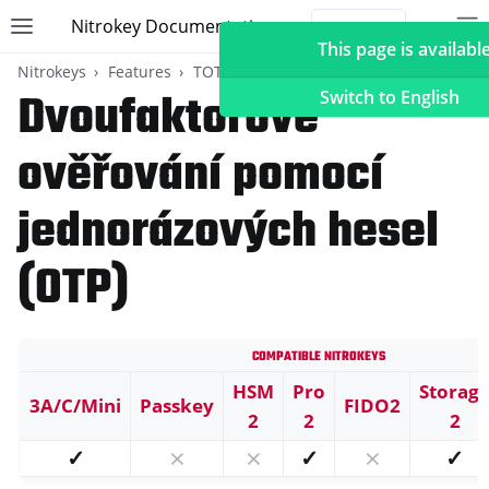
Nitrokey Documentation
Toggle site navigation sidebar
To
Toggle 
This page is available
Nitrokeys
Features
TOTP
Dvoufaktorové
Switch to English
ověřování pomocí
ggle navigation of Nitrokeys
jednorázových hesel
ggle navigation of Features
(OTP)
ggle navigation of FIDO2
ggle navigation of U2F
ggle navigation of TOTP
Compatible Nitrokeys
HSM
Pro
Storag
3A/C/Mini
Passkey
FIDO2
2
2
2
✓
⨯
⨯
✓
⨯
✓