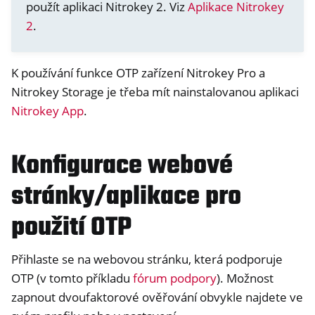
použít aplikaci Nitrokey 2. Viz
Aplikace Nitrokey
ggle navigation of Nitrokey Storage 2
2
.
ggle navigation of NitroPad, NitroPC
ggle navigation of NitroPhone, NitroTablet
K používání funkce OTP zařízení Nitrokey Pro a
ggle navigation of NextBox
Nitrokey Storage je třeba mít nainstalovanou aplikaci
ggle navigation of NetHSM
Nitrokey App
.
ggle navigation of NitroWall
Konfigurace webové
ggle navigation of NitroWall NW750
ggle navigation of Software
stránky/aplikace pro
použití OTP
Přihlaste se na webovou stránku, která podporuje
OTP (v tomto příkladu
fórum podpory
). Možnost
zapnout dvoufaktorové ověřování obvykle najdete ve