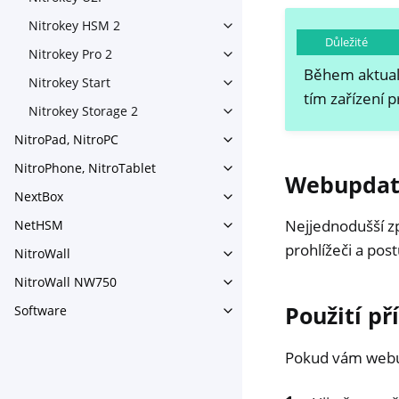
Nitrokey HSM 2
Toggle navigation of Nitrok
Důležité
Nitrokey Pro 2
Toggle navigation of Nitrokey
Během aktuali
Nitrokey Start
Toggle navigation of Nitrokey
tím zařízení 
Nitrokey Storage 2
Toggle navigation of Nitroke
NitroPad, NitroPC
Toggle navigation of NitroPa
NitroPhone, NitroTablet
Toggle navigation of NitroPh
Webupdat
NextBox
Toggle navigation of NextBo
Nejjednodušší zp
NetHSM
Toggle navigation of NetHS
prohlížeči a po
NitroWall
Toggle navigation of NitroWa
NitroWall NW750
Toggle navigation of NitroW
Použití p
Software
Toggle navigation of Softwar
Pokud vám webup