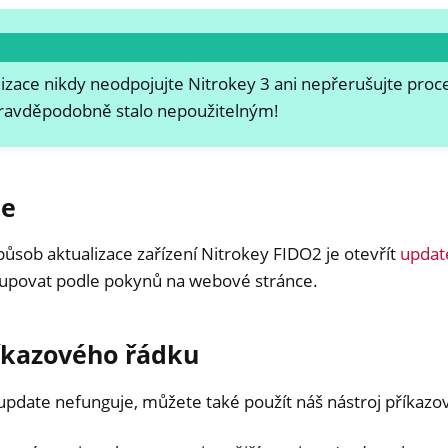
ey HSM 2
 Pro 2
zace nikdy neodpojujte Nitrokey 3 ani nepřerušujte proce
 Start
pravděpodobně stalo nepoužitelným!
y Storage 2
d, NitroPC
one, NitroTablet
e
x
ůsob aktualizace zařízení Nitrokey FIDO2 je otevřít
updat
M
stupovat podle pokynů na webové stránce.
ll
all NW750
říkazového řádku
e
date nefunguje, můžete také použít náš nástroj příkazo