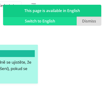
Toggle table of contents sidebar
Toggle Light / Dark / Auto color theme
This page is available in English
Switch to English
Dismiss
ě se ujistěte, že
šení), pokud se