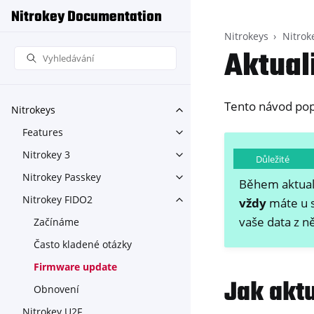
Nitrokey Documentation
Nitrokeys
Nitrok
Aktual
Tento návod popi
Nitrokeys
Toggle navigation of Nitroke
Features
Toggle navigation of Feature
Nitrokey 3
Toggle navigation of Nitroke
Důležité
Nitrokey Passkey
Toggle navigation of Nitroke
Během aktuali
Nitrokey FIDO2
vždy
máte u s
Toggle navigation of Nitroke
vaše data z n
Začínáme
Často kladené otázky
Firmware update
Jak aktu
Obnovení
Nitrokey U2F