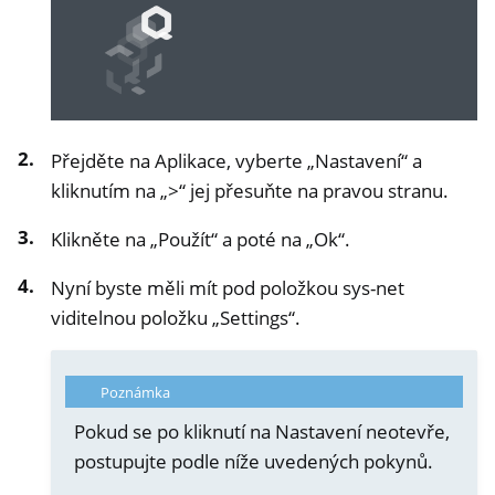
ggle navigation of Heads
Přejděte na Aplikace, vyberte „Nastavení“ a
kliknutím na „>“ jej přesuňte na pravou stranu.
Klikněte na „Použít“ a poté na „Ok“.
Nyní byste měli mít pod položkou sys-net
viditelnou položku „Settings“.
Poznámka
ggle navigation of NitroPhone, NitroTablet
Pokud se po kliknutí na Nastavení neotevře,
ggle navigation of NextBox
postupujte podle níže uvedených pokynů.
ggle navigation of NetHSM