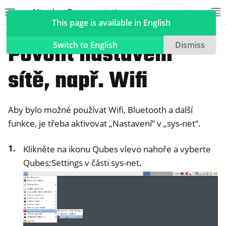
Nitrokey Documentation
Toggle site navigation sidebar
To
Toggle 
This page is available in English
NitroPad, NitroPC
QubesOS
Povolit nastavení
Switch to English
Dismiss
sítě, např. Wifi
ggle navigation of Nitrokeys
Aby bylo možné používat Wifi, Bluetooth a další
ggle navigation of NitroPad, NitroPC
funkce, je třeba aktivovat „Nastavení“ v „sys-net“.
ggle navigation of Ubuntu
ggle navigation of QubesOS
Klikněte na ikonu Qubes vlevo nahoře a vyberte
Qubes:Settings v části sys-net.