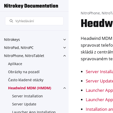
Nitrokey Documentation
NitroPhone, NitroT
Headw
Headwind MDM (H
Nitrokeys
Toggle navigation of Nitroke
spravovat telefo
NitroPad, NitroPC
Toggle navigation of NitroPa
skládá z centrál
NitroPhone, NitroTablet
Toggle navigation of NitroPh
spravovaném te
Aplikace
Server Install
Obrázky na pozadí
Často kladené otázky
Server Updat
Headwind MDM (HMDM)
Toggle navigation of Head
Launcher App 
Server Installation
Launcher App
Server Update
Installation a
Launcher App Installation