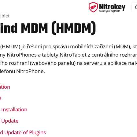
ablet
ind MDM (HMDM)
MDM) je řešení pro správu mobilních zařízení (MDM), k
ys
ny NitroPhones a tablety NitroTablet z centrálního rozhra
d, NitroPC
ního rozhraní (webového panelu) na serveru a aplikace na
one, NitroTablet
lefonu NitroPhone.
ation
e
wind MDM (HMDM)
Installation
 Update
nd Update of Plugins