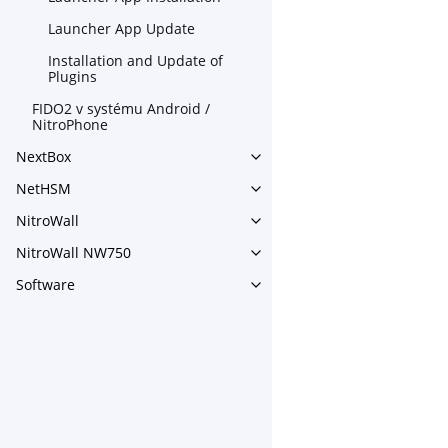
Launcher App Update
Installation and Update of
Plugins
FIDO2 v systému Android /
NitroPhone
NextBox
Toggle navigation of NextBo
NetHSM
Toggle navigation of NetHS
NitroWall
Toggle navigation of NitroWa
NitroWall NW750
Toggle navigation of NitroW
Software
Toggle navigation of Softwar