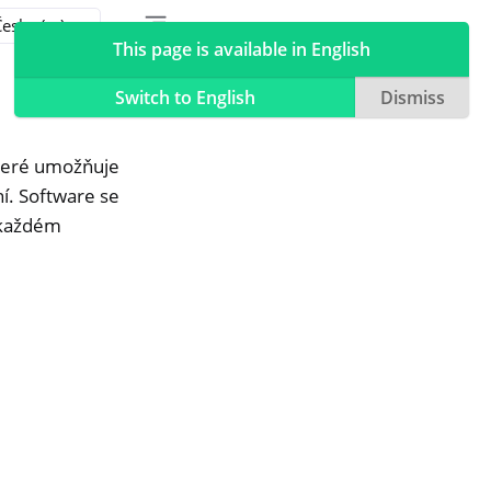
Toggle table of contents sidebar
Toggle Light / Dark / Auto color theme
This page is available in English
Switch to English
Dismiss
teré umožňuje
ní. Software se
 každém