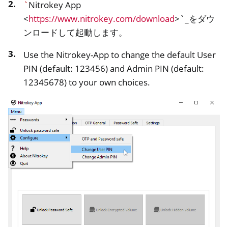
`
Nitrokey App
<
https://www.nitrokey.com/download
>`_をダウ
ンロードして起動します。
Use the Nitrokey-App to change the default User
ggle navigation of Nitrokey Start
PIN (default: 123456) and Admin PIN (default:
ggle navigation of Nitrokey Storage 2
12345678) to your own choices.
ggle navigation of NitroPad, NitroPC
oggle navigation of ニトロフォン、ニトロタブレット
ggle navigation of NextBox
ggle navigation of NetHSM
ggle navigation of NitroWall
ggle navigation of NitroWall NW750
ggle navigation of ソフトウェア