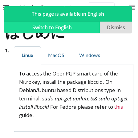
Nitrokey Documentation
Toggle site navigation sidebar
To
Toggle 
This page is available in English
Nitrokeys
Nitrokey Pro 2
はじめに
Switch to English
Dismiss
Linux
MacOS
Windows
ggle navigation of Nitrokeys
ggle navigation of Features
To access the OpenPGP smart card of the
ggle navigation of Nitrokey 3
Nitrokey, install the package libccid. On
ggle navigation of Nitrokey Passkey
Debian/Ubuntu based Distributions type in
ggle navigation of Nitrokey FIDO2
terminal:
sudo apt-get update && sudo apt-get
install libccid
For Fedora please refer to
this
guide.
ggle navigation of Nitrokey HSM 2
ggle navigation of Nitrokey Pro 2