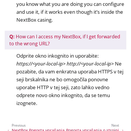
you know what you are doing you can configure
and use it, if it works even though it’s inside the
NextBox casing.
Q:
How can I access my NextBox, if I get forwarded
to the wrong URL?
Odprite okno inkognito in uporabite:
https://<your-local-ip>
http://<your-local-ip>
Ne
pozabite, da vam enkratna uporaba HTTPS v tej
seji brskalnika ne bo omogočila ponovne
uporabe HTTP v tej seji, zato lahko vedno
odprete novo okno inkognito, da se temu
izognete.
Previous
Next
NextBox Pogosta vprašanja
Pogosta vprašanja o strojni