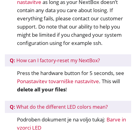
nastavitve
as long as your NextBox doesn’t
contain any data you care about losing. If
everything fails, please contact our customer
ggle navigation of Upravljanje oddaljenega dostopa
support. Do note that our ability to help you
might be limited if you changed your system
ggle navigation of Tehnična dokumentacija
configuration using for example ssh.
ggle navigation of NextBox Pogosta vprašanja in odgovori
Q:
How can I factory-reset my NextBox?
Press the hardware button for 5 seconds, see
Ponastavitev tovarniške nastavitve
. This will
delete all your files
!
Q:
What do the different LED colors mean?
ggle navigation of NetHSM
Podroben dokument je na voljo tukaj:
Barve in
ggle navigation of NitroWall
vzorci LED
ggle navigation of NitroWall NW750