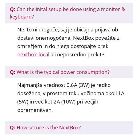
ggle navigation of Programska oprema
Q:
Can the inital setup be done using a monitor &
keyboard?
Ne, to ni mogoče, saj je običajna prijava ob
dostavi onemogočena. NextBox povežite z
omrežjem in do njega dostopajte prek
nextbox.local
ali neposredno prek IP.
Q:
What is the typical power consumption?
Najmanjša vrednost 0,6A (3W) je redko
dosežena, v prostem teku večinoma okoli 1A
(5W) in več kot 2A (10W) pri večjih
obremenitvah.
Q:
How secure is the NextBox?