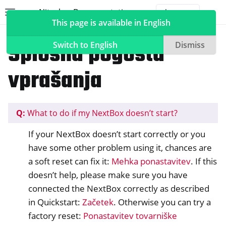
Nitrokey Documentation
Toggle site navigation sidebar
Togg
This page is available in English
NextBox
NextBox Pogosta vprašanja in odgovori
Splošna pogosta
Switch to English
Dismiss
vprašanja
ggle navigation of Nitrokeys
ggle navigation of NitroPad, NitroPC
Q:
What to do if my NextBox doesn’t start?
ggle navigation of NitroPhone, NitroTablet
If your NextBox doesn’t start correctly or you
ggle navigation of NextBox
have some other problem using it, chances are
a soft reset can fix it:
Mehka ponastavitev
. If this
doesn’t help, please make sure you have
connected the NextBox correctly as described
in Quickstart:
Začetek
. Otherwise you can try a
factory reset:
Ponastavitev tovarniške
ggle navigation of Sinhronizacija namiznih in mobilnih naprav