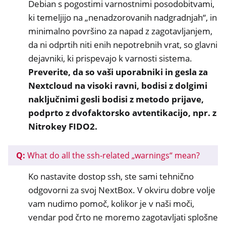
Debian s pogostimi varnostnimi posodobitvami,
ki temeljijo na „nenadzorovanih nadgradnjah“, in
minimalno površino za napad z zagotavljanjem,
da ni odprtih niti enih nepotrebnih vrat, so glavni
dejavniki, ki prispevajo k varnosti sistema.
Preverite, da so vaši uporabniki in gesla za
Nextcloud na visoki ravni, bodisi z dolgimi
naključnimi gesli bodisi z metodo prijave,
podprto z dvofaktorsko avtentikacijo, npr. z
Nitrokey FIDO2.
Q:
What do all the ssh-related „warnings“ mean?
Ko nastavite dostop ssh, ste sami tehnično
odgovorni za svoj NextBox. V okviru dobre volje
vam nudimo pomoč, kolikor je v naši moči,
vendar pod črto ne moremo zagotavljati splošne