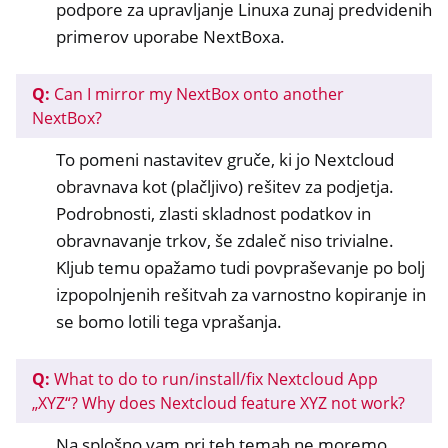
podpore za upravljanje Linuxa zunaj predvidenih
primerov uporabe NextBoxa.
Q:
Can I mirror my NextBox onto another
NextBox?
To pomeni nastavitev gruče, ki jo Nextcloud
obravnava kot (plačljivo) rešitev za podjetja.
Podrobnosti, zlasti skladnost podatkov in
obravnavanje trkov, še zdaleč niso trivialne.
Kljub temu opažamo tudi povpraševanje po bolj
izpopolnjenih rešitvah za varnostno kopiranje in
se bomo lotili tega vprašanja.
Q:
What to do to run/install/fix Nextcloud App
„XYZ“? Why does Nextcloud feature XYZ not work?
Na splošno vam pri teh temah ne moremo