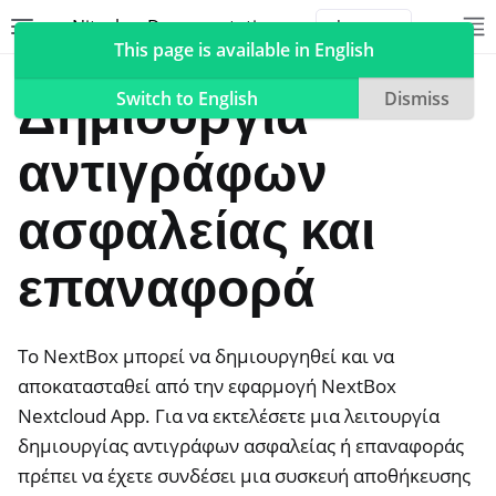
Nitrokey Documentation
Toggle site navigation sidebar
To
Toggle 
This page is available in English
NextBox
Δημιουργία
Switch to English
Dismiss
αντιγράφων
ggle navigation of Nitrokeys
ασφαλείας και
ggle navigation of NitroPad, NitroPC
επαναφορά
ggle navigation of NitroPhone, NitroTablet
ggle navigation of NextBox
Το NextBox μπορεί να δημιουργηθεί και να
αποκατασταθεί από την εφαρμογή NextBox
Nextcloud App. Για να εκτελέσετε μια λειτουργία
δημιουργίας αντιγράφων ασφαλείας ή επαναφοράς
ggle navigation of Συγχρονισμός επιτραπέζιων υπολογιστών και 
πρέπει να έχετε συνδέσει μια συσκευή αποθήκευσης