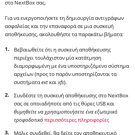
στο NextBox σας.
Για να ενεργοποιήσετε τη δημιουργία αντιγράφων
ασφαλείας και την επαναφορά σε μια συσκευή
ggle navigation of Διαχείριση απομακρυσμένης πρόσβασης
αποθήκευσης, ακολουθήστε τα παρακάτω βήματα:
Βεβαιωθείτε ότι η συσκευή αποθήκευσης
ggle navigation of Τεχνική τεκμηρίωση
περιέχει τουλάχιστον μία κατάτμηση
ggle navigation of Συχνές ερωτήσεις NextBox
διαμορφωμένη με ένα υποστηριζόμενο σύστημα
αρχείων (προς το παρόν υποστηρίζονται τα
ggle navigation of NetHSM
συστήματα
ext
και
xfs
).
ggle navigation of NitroWall
Συνδέστε τη συσκευή αποθήκευσης στο NextBox
ggle navigation of NitroWall NW750
σας σε οποιαδήποτε από τις θύρες USB και
ggle navigation of Λογισμικό
θυμηθείτε να χρησιμοποιήσετε ένα εξωτερικό
τροφοδοτικό
περισσότερες πληροφορίες
Μόλις συνδεθεί, θα δείτε τον αποθηκευτικό