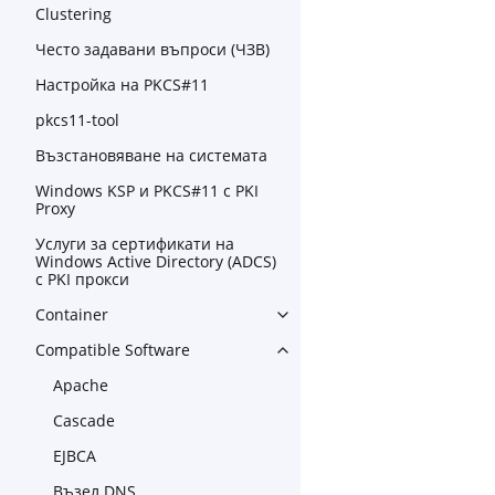
Clustering
Често задавани въпроси (ЧЗВ)
Настройка на PKCS#11
pkcs11-tool
Възстановяване на системата
Windows KSP и PKCS#11 с PKI
Proxy
Услуги за сертификати на
Windows Active Directory (ADCS)
с PKI прокси
Container
Toggle navigation of Contain
Compatible Software
Toggle navigation of Compat
Apache
Cascade
EJBCA
Възел DNS