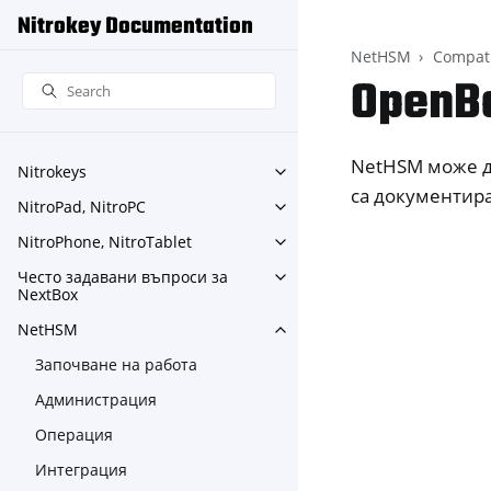
Nitrokey Documentation
NetHSM
Compati
OpenB
NetHSM може д
Nitrokeys
Toggle navigation of Nitroke
са документир
NitroPad, NitroPC
Toggle navigation of NitroPa
NitroPhone, NitroTablet
Toggle navigation of NitroPh
Често задавани въпроси за
Toggle navigation of Често
NextBox
NetHSM
Toggle navigation of NetHS
Започване на работа
Администрация
Операция
Интеграция