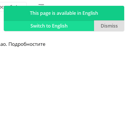
Toggle table of contents sidebar
Toggle Light / Dark / Auto color theme
This page is available in English
Switch to English
Dismiss
Bao. Подробностите