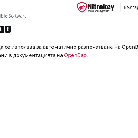
ble Software
ao
а се използва за автоматично разпечатване на Open
ys
ани в документацията на
OpenBao
.
d, NitroPC
one, NitroTablet
 задавани въпроси за NextBox
M